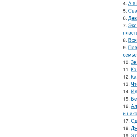
4.
А в
5.
Сва
6.
Дев
7.
Экс
пласт
8.
Вся
9.
Пeв
семье
10.
Зв
11.
Ка
12.
Ка
13.
Чт
14.
Ид
15.
Бе
16.
Ал
и ник
17.
Сд
18.
Дж
19.
Эт