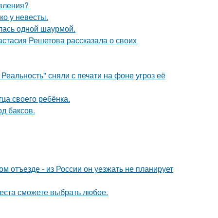
явления?
ко у невесты.
лась одной шаурмой.
астасия Решетова рассказала о своих
Реальность" сняли с печати на фоне угроз её
ца своего ребёнка.
д баксов.
м отъезде - из России он уезжать не планирует
места сможете выбрать любое.