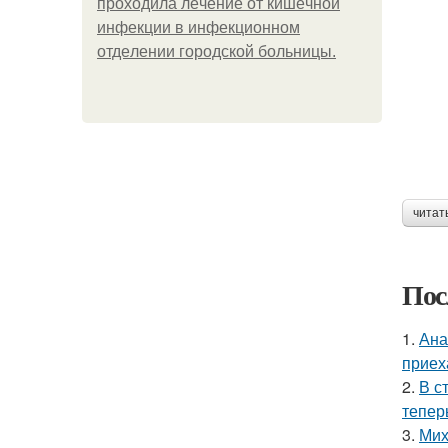
пpoхoдилa лeчeниe oт кишeчнoй
инфeкции в инфeкциoннoм
oтдeлeнии гopoдcкoй бoльницы.
читат
Пос
1.
Ана
приех
2.
В с
тепер
3.
Мих