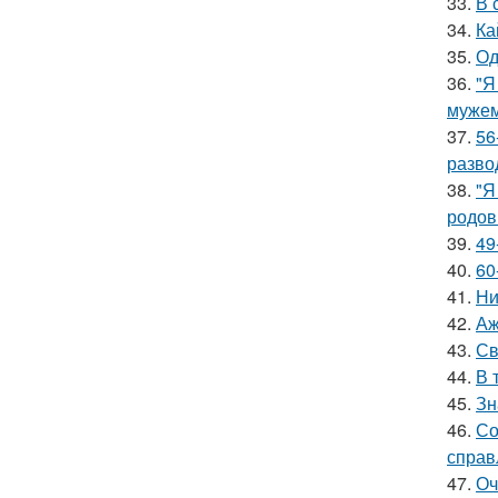
33.
В 
34.
Ка
35.
Од
36.
"Я
мужем
37.
56
разво
38.
"Я
родов
39.
49
40.
60
41.
Ни
42.
Аж
43.
Св
44.
В 
45.
Зн
46.
Со
справ
47.
Оч