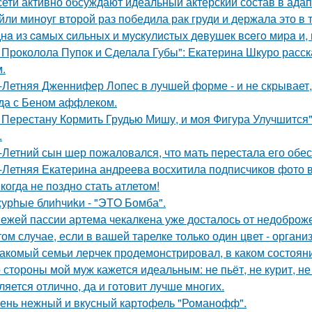
сети активно обсуждают идеальный актерский состав в ада
йли миноуг второй раз победила рак груди и держала это в т
нa из caмых cильных и муcкулиcтых дeвушeк вceгo миpa и,
 Проколола Пупок и Сделала Губы": Екатерина Шкуро расск
.
-Летняя Дженнифер Лопес в лучшей форме - и не скрывает,
да с Беном аффлеком.
 Перестану Кормить Грудью Мишу, и моя Фигура Улучшится"
.
-Летний сын шер пожаловался, что мать перестала его обес
-Летняя Екатерина андреева восхитила подписчиков фото в
когда не поздно стать атлетом!
урhые блиhчиkи - "ЭТO Бомба".
ежей пассии артема чекалкена уже досталось от недоброж
том случае, если в вашей тарелке только один цвет - орга
акомый семьи лерчек продемонстрировал, в каком состоян
 стороны мой муж кажется идеальным: не пьёт, не курит, не
ляется отлично, да и готовит лучше многих.
ень нежный и вкусный картофель "Романофф".