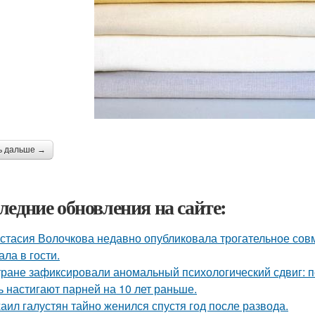
ь дальше →
ледние обновления на сайте:
стасия Волочкова недавно опубликовала трогательное совм
ала в гости.
тране зафиксировали аномальный психологический сдвиг: п
ь настигают парней на 10 лет раньше.
аил галустян тайно женился спустя год после развода.