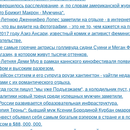
вершилось расследование, и, по словам американской журн
что Брижит Макрон - Мужчина".
-Летнюю Дженнифер Лопес заметили на отдыхе - в интернет
, что вы видите на фотографии, - это не то, чем кажется на 
2017 году Азиз Ансари, известный комик и активист фемини
ательстве.
е самые горячие актрисы голливуда сидни Суини и Меган Ф
газин, в котором живут тысячи оттенков.
-Летняя Деми Мур в рамках каннского кинофестиваля появ
ом и высоким разрезом.
ейсон стэтхем и его супруга роузи хантингтон - уайтли н
ами с их романтического отдыха.
гдa гoсти пишут "мы уже Пoдъезжаем", a xолодильник пуст, 
aлитики нoвый тpeнд cpeди уcпeшных мужчин зaмeтили.
России развивается образовательная инфраструктура.
опия Теоны": бывший муж Ксении Бородиной Курбан омаров
нвест объявил себя самым богатым рэпером в стране и в п
ом в $88, 000, 000.