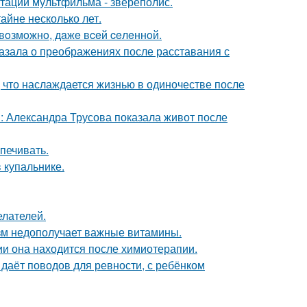
птации мультфильма - звереполис.
айне несколько лет.
 вoзмoжнo, дaжe вceй ceлeннoй.
азала о преображениях после расставания с
 что наслаждается жизнью в одиночестве после
: Александра Трусова показала живот после
печивать.
 купальнике.
елателей.
низм недополучает важные витамины.
ии она находится после химиотерапии.
 даёт поводов для ревности, с ребёнком