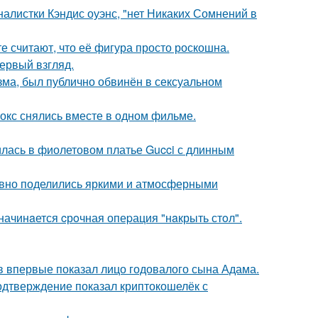
алистки Кэндис оуэнс, "нет Никаких Сомнений в
е считают, что её фигура просто роскошна.
первый взгляд.
зма, был публично обвинён в сексуальном
окс снялись вместе в одном фильме.
илась в фиолетовом платье Gucci с длинным
едавно поделились яркими и атмосферными
начинaется cрoчная опеpация "нaкрыть стoл".
 впервые показал лицо годовалого сына Адама.
одтверждение показал криптокошелёк с