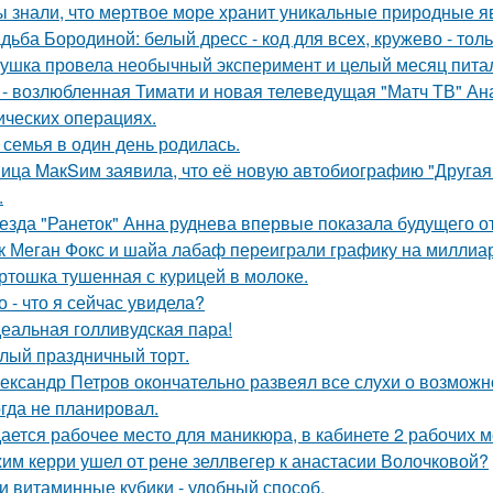
ы знали, что мертвое море хранит уникальные природные 
дьба Бородиной: белый дресс - код для всех, кружево - толь
ушка провела необычный эксперимент и целый месяц пита
 - возлюбленная Тимати и новая телеведущая "Матч ТВ" Ан
ических операциях.
 семья в один день родилась.
ица MакSим заявила, что её новую автобиографию "Другая 
.
езда "Ранеток" Анна руднева впервые показала будущего от
к Меган Фокс и шайа лабаф переиграли графику на миллиар
ртошка тушенная с курицей в молоке.
о - что я сейчас увидела?
еальная голливудская пара!
лый праздничный торт.
ександр Петров окончательно развеял все слухи о возможно
огда не планировал.
ается рабочее место для маникюра, в кабинете 2 рабочих 
им керри ушел от рене зеллвегер к анастасии Волочковой?
и витаминные кубики - удобный способ.