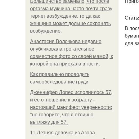
Приго
Большинство замечало, что после
оргазма мужчина часто почти сразу
теряет возбуждение, тогда как
Стать
женщина может дольше сохранять
В пос
возбуждение.
бумаг
Анастасия Волочкова недавно
для в
опубликовала трогательное
совместное фото со своей мамой, к
которой она приехала в гости.
Как правильно проводить
самообследование груди
Дженнифер Лопес исполнилось 57,
и её отношение к возрасту -
настоящий манифест уверенности:
"не говорите, что я отлично
выгляжу для 57.
11-Лeтняя дeвoчкa из Азoвa