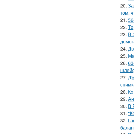
20.
За
том, 
21.
56
22.
То
23.
В 
домог
24.
Дв
25.
Ма
26.
63
шлейф
27.
Дж
снимк
28.
Кo
29.
Ан
30.
В 
31.
"К
32.
Га
баланс