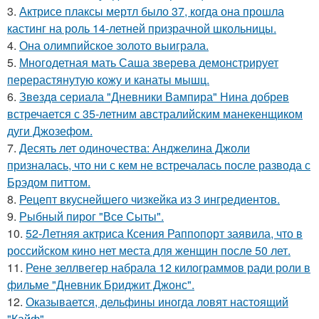
3.
Актрисе плаксы мертл было 37, когда она прошла
кастинг на роль 14-летней призрачной школьницы.
4.
Она олимпийское золото выиграла.
5.
Многодетная мать Саша зверева демонстрирует
перерастянутую кожу и канаты мышц.
6.
Звeздa сериала "Дневники Вампира" Нина добрев
встречается с 35-летним австралийским манекенщиком
дуги Джозефом.
7.
Десять лет одиночества: Анджелина Джоли
призналась, что ни с кем не встречалась после развода с
Брэдом питтом.
8.
Рецепт вкуснейшего чизкейка из 3 ингредиентов.
9.
Рыбный пирог "Все Сыты".
10.
52-Летняя актриса Ксения Раппопорт заявила, что в
российском кино нет места для женщин после 50 лет.
11.
Рене зеллвегер набрала 12 килограммов ради роли в
фильме "Дневник Бриджит Джонс".
12.
Оказывается, дельфины иногда ловят настоящий
"Кайф".