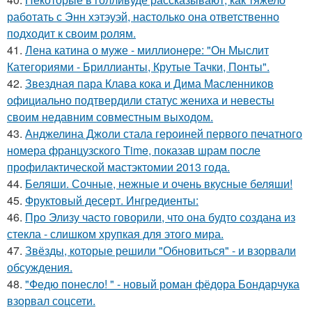
работать с Энн хэтэуэй, настолько она ответственно
подходит к своим ролям.
41.
Лена катина о муже - миллионере: "Он Мыслит
Категориями - Бриллианты, Крутые Тачки, Понты".
42.
Звездная пара Клава кока и Дима Масленников
официально подтвердили статус жениха и невесты
своим недавним совместным выходом.
43.
Анджелина Джоли стала героиней первого печатного
номера французского Time, показав шрам после
профилактической мастэктомии 2013 года.
44.
Беляши. Сочные, нежные и очень вкусные беляши!
45.
Фруктовый десерт. Ингредиенты:
46.
Про Элизу часто говорили, что она будто создана из
стекла - слишком хрупкая для этого мира.
47.
Звёзды, которые решили "Обновиться" - и взорвали
обсуждения.
48.
"Федю понесло! " - новый роман фёдора Бондарчука
взорвал соцсети.