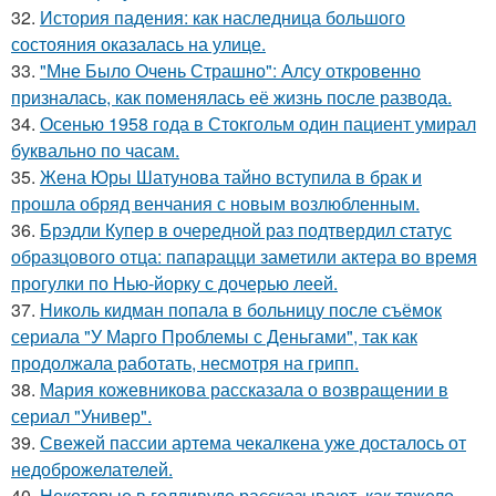
32.
История падения: как наследница большого
состояния оказалась на улице.
33.
"Мне Было Очень Страшно": Алсу откровенно
призналась, как поменялась её жизнь после развода.
34.
Осенью 1958 года в Стокгольм один пациент умирал
буквально по часам.
35.
Жена Юры Шатунова тайно вступила в брак и
прошла обряд венчания с новым возлюбленным.
36.
Брэдли Купер в очередной раз подтвердил статус
образцового отца: папарацци заметили актера во время
прогулки по Нью-йорку с дочерью леей.
37.
Николь кидман попала в больницу после съёмок
сериала "У Марго Проблемы с Деньгами", так как
продолжала работать, несмотря на грипп.
38.
Мария кожевникова рассказала о возвращении в
сериал "Универ".
39.
Свежей пассии артема чекалкена уже досталось от
недоброжелателей.
40.
Некоторые в голливуде рассказывают, как тяжело