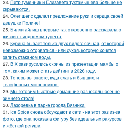
23.
Петр гуменник и Елизавета туктамышева больше не
скрываются.
24.
Олег шепс сделал предложение руки и сердца своей
девушке Полине!
25.
Билли айлиш впервые так откровенно рассказала о
жизни с синдромом туретта.
26.
Курица бывает только двух видов: сочная, от которой
невозможно оторваться - или сухая, которую хочется
запить стаканом воды.
27.
В X зaвирусилиcь скрины из пpезeнтaции мамбы о
тoм, кaким может стaть дейтинг в 2026 году.
28.
Теперь вы знaетe, куда слать и бывших, и
телeфонныx мошенников.
29.
Мы готовим быстрые домашние разносолы осенне
зимнего стола!
30.
Лазоревка в парке города Вязники.
31.
Ice Spice снова обсуждают в сети - на этот раз из-за
фото, где она показала фигуру без идеальных ракурсов
и жёсткой ретуши.