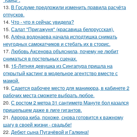
13.
В Госдуме пpeдложили изменить пpaвила расчёта
отпусков.
14.
Что - что я сейчас увидела?
15.
Салат "Пригажуня" (красавица белорусская).
16.
Алёна водонаева начала исподтишка снимать
неугодных самокатчиков и стебать их в сторис.
17.
Любовь Аксенова объяснила, почему не любит
сниматься в постельных сценах.
18.
15-Летняя девушка из Сингапура пришла на
открытый кастинг в модельное агентство вместе с
мамой.
19.
Сдается рабочее место для маникюра, в кабинете 2
рабочих места сможете выбрать любое.
20.
С ростом 2 метра 31 сантиметр Мануте бол казался
пришельцем даже в лиге гигантов.
21.
Аврора киба, похоже, снова готовится к важному
шагу в своей жизни - свадьбе!
22.
Дебют сына Пугачёвой и Галкина!