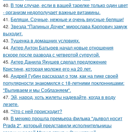
40.
В том случае, если в вашей тарелке только один цвет
- организм недополучает важные витамины.
41.
Беляши. Сочные, нежные и очень вкусные беляши!
42.
Звезда "Папиных Дочек" мирослава Карпович замуж
выходит.
43.
Тушенка в домашних условиях.
44.
Актер Антон Батырев начал новые отношения
вскоре после развода с четвертой супругой.
45.
Актер Данила Якушев сделал предложение
Кристине, которая моложе его на 20 лет.
46.
Андрей Губин рассказал о том, как на пике своей
популярности знакомился с 18-летними поклонницами:
"Выпиваем и мы Соблазняем".
47.
Эй, народ, хоть жилеты надевайте, когда в воду
лезете.
48.
"Что с ней происходит?
49.
В мехико прошла премьера фильма "дьявол носит
Prada 2", который представили исполнительницы