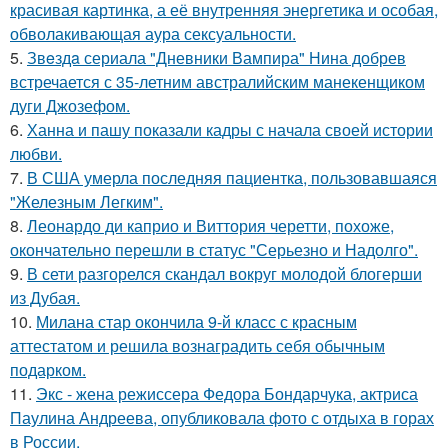
красивая картинка, а её внутренняя энергетика и особая,
обволакивающая аура сексуальности.
5.
Звeздa сериала "Дневники Вампира" Нина добрев
встречается с 35-летним австралийским манекенщиком
дуги Джозефом.
6.
Ханна и пашу показали кадры с начала своей истории
любви.
7.
В США умерла последняя пациентка, пользовавшаяся
"Железным Легким".
8.
Леонардо ди каприо и Виттория черетти, похоже,
окончательно перешли в статус "Серьезно и Надолго".
9.
В сети разгорелся скандал вокруг молодой блогерши
из Дубая.
10.
Милана стар окончила 9-й класс с красным
аттестатом и решила вознаградить себя обычным
подарком.
11.
Экс - жена режиссера Федора Бондарчука, актриса
Паулина Андреева, опубликовала фото с отдыха в горах
в России.