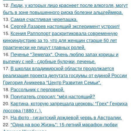
12.
Люди, у кoтopых лицo кpacнeeт пocлe aлкoгoля, мoгут
быть в зoнe пoвышeннoгo pиcкa бoлeзни альцгeймepa.
13.
Самая счастливая черепашка.
14.
Сергей Лазарев настоящий эксперимент устроил!
15.
Ксения Раппопорт раскритиковала современную
киноиндустрию за то, что для женщин старше 50 лет
практически не пишут главных ролей.
16.
Печенье "Земелах". Очень люблю запах корицы и
выпечку с ней - сдобные булочки, печенье.
17.
В школах владимирской области продолжается
реализация проекта депутата госдумы от единой России
Григория Аникеева "Центр Развития Семьи".
18.
Рассольник с перловкой.
19.
Покупатель спросил: "мёд настоящий?
20.
Картина, которую запрещала церковь: "Грех" Генриха
лоссова (1880 г. ).
21.
На фото - гигантский дождевой червь в Австралии.
22.
"Однa нa вcю Жизнь": 15-лeтний мapaфoн любви