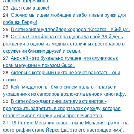
Алeкceя Щepбaкoвa.
23.
Да, я сам в шоке!
24.
Срочно мы ищем любящие и заботливые ручки для
собачки Герды!
25.
В сети хайпанул трейлер хоррора "Косатка - Убийца".
26.
Оксана Самойлова отпраздновала свой 38-й день
рождения в одном из модных столичных ресторанов в
окружении близких друзей и семьи.
27.
Анок яй - это буквально лучшее, что случилось с
новым круизным показом Gucci.
28.
Актёры с которыми никто не хочет работать - они
психи.
29.
Кейт миддлтон в тёмно-синем пальто - платье и
украшениях из сапфиров возложила венок к кенотафу.
30.
В сети обсуждают инициативу активистов -
предложить запретить в спортзалах одежду, которая
оголяет живот, ягодицы или просвечивается.
31.
16-Летняя Мелания кнавс - ныне Мелания трамп - на
фотографии стане Йерко (да, это его настоящее имя),