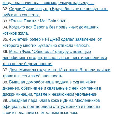
когда она начинала свою модельную карьеру ….
32.
Сидни Суини и скутер Браун больше не прячутся от
публики в соцсетях.
33.
"Голые Платья" Met Gala 2026.
34.
Когда-то вся Европа без привычных домашних
котиков жила.
35.
45-Летний рэпер Рэй Джей сделал заявление, от
которого у многих буквально отвисла челюсть.
36.
Меган Фокс "Обновила" фигуру с помощью
липофилинга ягодиц, воспользовавшись изменениями
тела после беременности.
37.
Дочь Михаила галустяна, 13-летнюю Эстеллу, начали
травить в сети за её внешность.
38.
Бывшая домработница подала в суд на кайли
дженнер, обвинив её и связанные с ней компании в
дискриминации, травле и незаконном увольнении.
39.
Звездная пара Клава кока и Дима Масленников
официально подтвердили статус жениха и невесты
своим недавним совместным выходом.