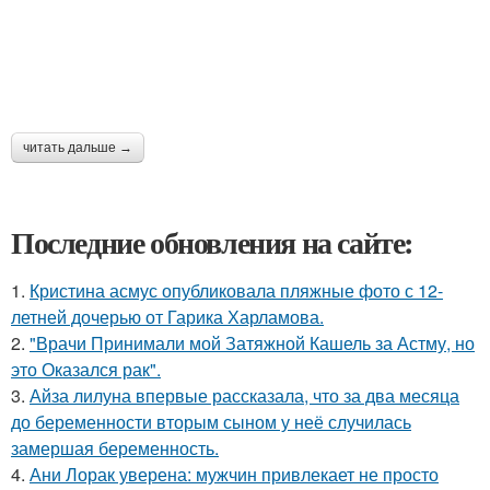
читать дальше →
Последние обновления на сайте:
1.
Кристина асмус опубликовала пляжные фото с 12-
летней дочерью от Гарика Харламова.
2.
"Врачи Принимали мой Затяжной Кашель за Астму, но
это Оказался рак".
3.
Айза лилуна впервые рассказала, что за два месяца
до беременности вторым сыном у неё случилась
замершая беременность.
4.
Ани Лорак уверена: мужчин привлекает не просто