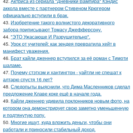
42.
Актриса из сериала "Дневники Вампира" Кэндис
аккола вместе с партнером Стивеном Крюгером
официально вступили в брак.
43.
Изобретение такого волнистого декоративного
забора приписывают Томасу Джефферсону.
44.
"ЭТО Ужасающе И Разрушительно".
45.
Урок от учителей: как зендея превратила хейт в
манифест уважения.
46.
Брат кайли дженнер вступился за её роман с Тимоти
шаламе.
47.
Почему стэтхэм и хантингтон - уайтли не спешат к
алтарю спустя 16 лет?
48.
Следопыты выяснили, что Дима Масленников сделал
предложение Клаве коке ещё в начале года.
49.
Кайли дженнер удивила поклонников новым фото, на
котором она демонстрирует свою заметно уменьшенную
и подтянутую попу.
50.
Многие ищут, куда вложить деньги, чтобы они
работали и приносили стабильный доход.