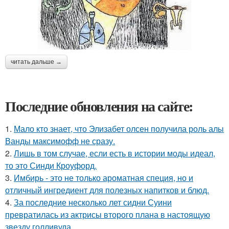
читать дальше →
Последние обновления на сайте:
1.
Мало кто знает, что Элизабет олсен получила роль алы
Ванды максимофф не сразу.
2.
Лишь в том случае, если есть в истории моды идеал,
то это Синди Кроуфорд.
3.
Имбирь - это не только ароматная специя, но и
отличный ингредиент для полезных напитков и блюд.
4.
За последние несколько лет сидни Суини
превратилась из актрисы второго плана в настоящую
звезду голливуда.