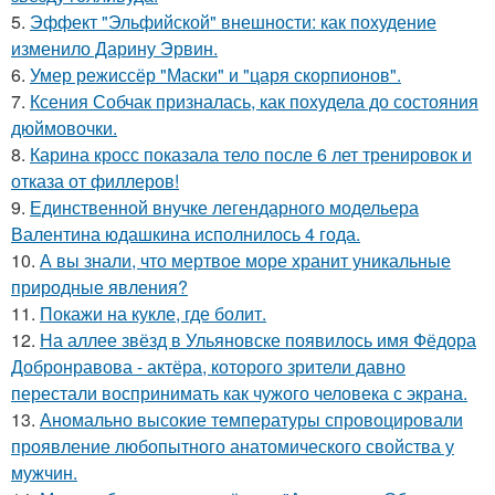
5.
Эффект "Эльфийской" внешности: как похудение
изменило Дарину Эрвин.
6.
Умер режиссёр "Маски" и "царя скорпионов".
7.
Ксения Собчак призналась, как похудела до состояния
дюймовочки.
8.
Карина кросс показала тело после 6 лет тренировок и
отказа от филлеров!
9.
Единственной внучке легендарного модельера
Валентина юдашкина исполнилось 4 года.
10.
А вы знали, что мертвое море хранит уникальные
природные явления?
11.
Покажи на кукле, где болит.
12.
На аллее звёзд в Ульяновске появилось имя Фёдора
Добронравова - актёра, которого зрители давно
перестали воспринимать как чужого человека с экрана.
13.
Аномально высокие температуры спровоцировали
проявление любопытного анатомического свойства у
мужчин.