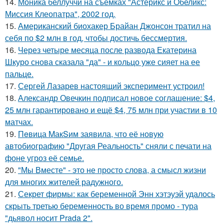
14.
Моника беллуччи на съёмках "Астерикс и Обеликс:
Миссия Клеопатра", 2002 год.
15.
Американский биохакер Брайан Джонсон тратил на
себя по $2 млн в год, чтобы достичь бессмертия.
16.
Через четыре месяца после развода Екатерина
Шкуро снова сказала "да" - и кольцо уже сияет на ее
пальце.
17.
Сергей Лазарев настоящий эксперимент устроил!
18.
Александр Овечкин подписал новое соглашение: $4,
25 млн гарантировано и ещё $4, 75 млн при участии в 10
матчах.
19.
Пeвица MакSим заявила, что её новую
автобиографию "Другая Реальность" сняли с печати на
фоне угроз её семье.
20.
"Мы Вместе" - это не просто слова, а смысл жизни
для многих жителей радужного.
21.
Секрет фирмы: как беременной Энн хэтэуэй удалось
скрыть третью беременность во время промо - тура
"дьявол носит Prada 2".