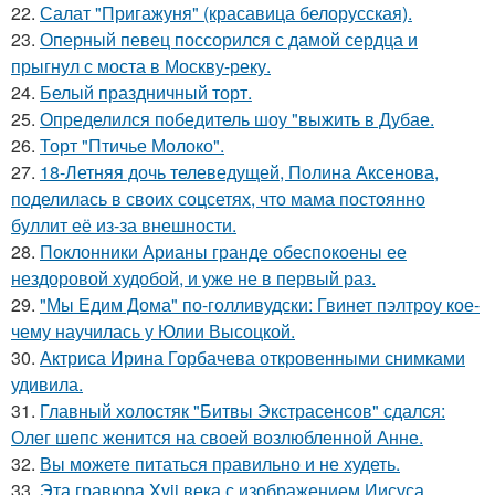
22.
Салат "Пригажуня" (красавица белорусская).
23.
Оперный певец поссорился с дамой сердца и
прыгнул с моста в Москву-реку.
24.
Белый праздничный торт.
25.
Определился победитель шоу "выжить в Дубае.
26.
Торт "Птичье Молоко".
27.
18-Летняя дочь телеведущей, Полина Аксенова,
поделилась в своих соцсетях, что мама постоянно
буллит её из-за внешности.
28.
Поклонники Арианы гранде обеспокоены ее
нездоровой худобой, и уже не в первый раз.
29.
"Мы Едим Дома" по-голливудски: Гвинет пэлтроу кое-
чему научилась у Юлии Высоцкой.
30.
Актриса Ирина Горбачева откровенными снимками
удивила.
31.
Главный холостяк "Битвы Экстрасенсов" сдался:
Олег шепс женится на своей возлюбленной Анне.
32.
Вы можете питаться правильно и не худеть.
33.
Эта гравюра Xvii века с изображением Иисуса