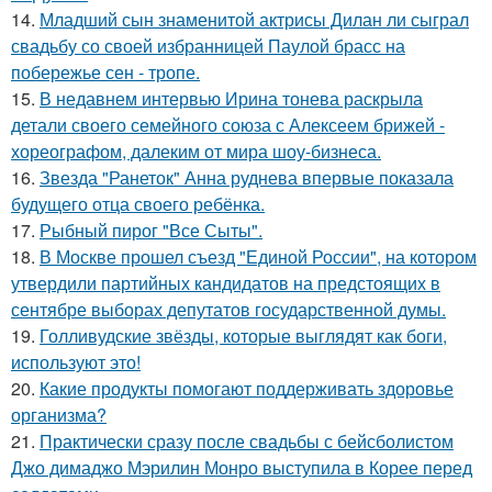
14.
Младший сын знаменитой актрисы Дилан ли сыграл
свадьбу со своей избранницей Паулой брасс на
побережье сен - тропе.
15.
В недавнем интервью Ирина тонева раскрыла
детали своего семейного союза с Алексеем брижей -
хореографом, далеким от мира шоу-бизнеса.
16.
Звезда "Ранеток" Анна руднева впервые показала
будущего отца своего ребёнка.
17.
Рыбный пирог "Все Сыты".
18.
В Москве прошел съезд "Единой России", на котором
утвердили партийных кандидатов на предстоящих в
сентябре выборах депутатов государственной думы.
19.
Голливудские звёзды, которые выглядят как боги,
используют это!
20.
Какие продукты помогают поддерживать здоровье
организма?
21.
Практически сразу после свадьбы с бейсболистом
Джо димаджо Мэрилин Монро выступила в Корее перед