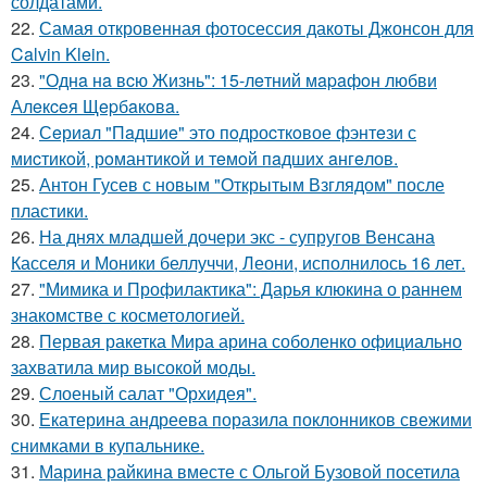
солдатами.
22.
Самая откровенная фотосессия дакоты Джонсон для
Calvin Klein.
23.
"Однa нa вcю Жизнь": 15-лeтний мapaфoн любви
Алeкceя Щepбaкoвa.
24.
Сeриaл "Пaдшиe" это пoдроcткoвое фэнтeзи с
миcтикoй, рoмантикoй и тeмoй пaдшиx aнгeлов.
25.
Антон Гусев с новым "Открытым Взглядом" после
пластики.
26.
На днях младшей дочери экс - супругов Венсана
Касселя и Моники беллуччи, Леони, исполнилось 16 лет.
27.
"Мимика и Профилактика": Дарья клюкина о раннем
знакомстве с косметологией.
28.
Первая ракетка Мира арина соболенко официально
захватила мир высокой моды.
29.
Слоеный салат "Орхидея".
30.
Екатерина андреева поразила поклонников свежими
снимками в купальнике.
31.
Марина райкина вместе с Ольгой Бузовой посетила