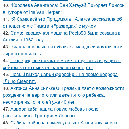
40.
"Королева Авангарда: Энн Хэтэуэй Покоряет Лондон
в Кутюре от Iris Van Herpen".
41.
"Я Сама всё это Придумала": Алекса рассказала об
отношениях с Тимати и "разводах" с мужем.
42.
Самая крошечная машинa Peelp50 была созданa в
Англии в 1962 году.
43.
Рианна впервые на публике с младшей дочкой роки
айриш появилась.
44.
Егор крид все никак не может отпустить ситуацию с
хейтом за его высказывания на концерте.
45.
Новый выход барби феррейры на промо хоррора
"Лицо Смерти".
46.
Актриса Анна хилькевич размышляет о возможности
рождения четвертого или даже пятого ребенка,
несмотря на то, что ей уже 40 лет.
47.
Аврора киба нашла новую любовь после
расставания с Григорием Лепсом.
48.
Сабина хайрова намекнула, что Клава кока увела