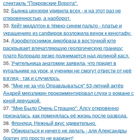
спектакль "Покровские Ворота".
32.
Бьянка цензори удивила всех - и на этот раз не
откровенностью, а наоборот.
33.
Кейт миддлтон в тёмно-синем пальто - платье и
украшениях из сапфиров возложила венок к кенотафу.
34.
Аэрофотоснимок дикобpaза в восточной юте
раскрывает впечатляющую геологическую границу:
плато Колорадо резко поднимается над долиной касл.
35.
Учительница анатомии заявила, что придет в
купальнике на урок, и ученики не смогут отвести от неё
взгляд - так и случилось.
36.
"Мне не за что Оправдываться" 53-летний актёр
Андрей мерзликин прокомментировал слухи о романе с
юной девушкой.
37.
"Мне Было Очень Страшно": Алсу откровенно
призналась, как поменялась её жизнь после развода.
38.
Флонярд. Нежный вкус удивительно.
39.
Обжираться и ничего не делать - для Александры
бортич это просто не вариант!