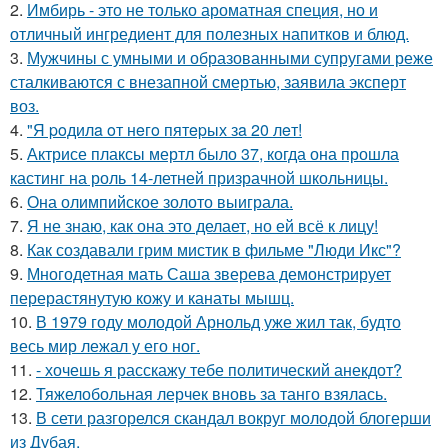
2.
Имбирь - это не только ароматная специя, но и
отличный ингредиент для полезных напитков и блюд.
3.
Мужчины с умными и образованными супругами реже
сталкиваются с внезапной смертью, заявила эксперт
воз.
4.
"Я poдилa oт нeгo пятepых зa 20 лeт!
5.
Актрисе плаксы мертл было 37, когда она прошла
кастинг на роль 14-летней призрачной школьницы.
6.
Она олимпийское золото выиграла.
7.
Я не знаю, как она это делает, но ей всё к лицу!
8.
Как создавали грим мистик в фильме "Люди Икс"?
9.
Многодетная мать Саша зверева демонстрирует
перерастянутую кожу и канаты мышц.
10.
В 1979 году молодой Арнольд уже жил так, будто
весь мир лежал у его ног.
11.
- хочешь я расскажу тебе политический анекдот?
12.
Тяжелобольная лерчек вновь за танго взялась.
13.
В сети разгорелся скандал вокруг молодой блогерши
из Дубая.