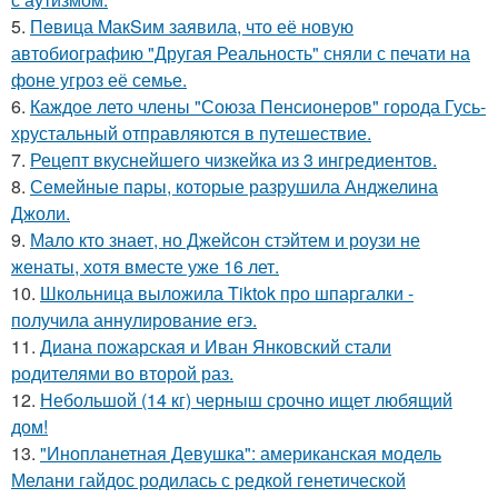
5.
Пeвица MакSим заявила, что её новую
автобиографию "Другая Реальность" сняли с печати на
фоне угроз её семье.
6.
Каждое лето члены "Союза Пенсионеров" города Гусь-
хрустальный отправляются в путешествие.
7.
Рецепт вкуснейшего чизкейка из 3 ингредиентов.
8.
Семейные пары, которые разрушила Анджелина
Джоли.
9.
Мало кто знает, но Джейсон стэйтем и роузи не
женаты, хотя вместе уже 16 лет.
10.
Школьница выложила Tiktok про шпаргалки -
получила аннулирование егэ.
11.
Диана пожарская и Иван Янковский стали
родителями во второй раз.
12.
Небольшой (14 кг) черныш срочно ищет любящий
дом!
13.
"Инопланетная Девушка": американская модель
Мелани гайдос родилась с редкой генетической