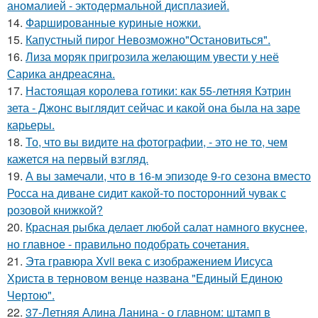
аномалией - эктодермальной дисплазией.
14.
Фаршированные куриные ножки.
15.
Капустный пирог Невозможно"Остановиться".
16.
Лиза моряк пригрозила желающим увести у неё
Сарика андреасяна.
17.
Настоящая королева готики: как 55-летняя Кэтрин
зета - Джонс выглядит сейчас и какой она была на заре
карьеры.
18.
То, что вы видите на фотографии, - это не то, чем
кажется на первый взгляд.
19.
А вы замечали, что в 16-м эпизоде 9-го сезона вместо
Росса на диване сидит какой-то посторонний чувак с
розовой книжкой?
20.
Красная рыбка делает любой салат намного вкуснее,
но главное - правильно подобрать сочетания.
21.
Эта гравюра Xvii века с изображением Иисуса
Христа в терновом венце названа "Единый Единою
Чертою".
22.
37-Летняя Алина Ланина - о главном: штамп в