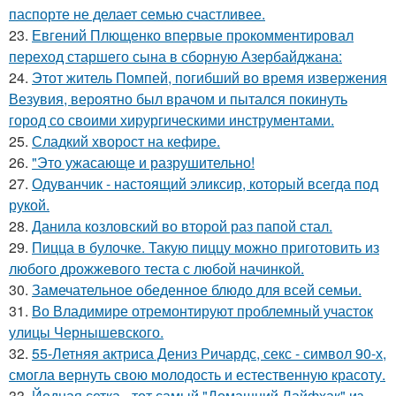
паспорте не делает семью счастливее.
23.
Евгений Плющенко впервые прокомментировал
переход старшего сына в сборную Азербайджана:
24.
Этот житель Помпей, погибший во время извержения
Везувия, вероятно был врачом и пытался покинуть
город со своими хирургическими инструментами.
25.
Сладкий хворост на кефире.
26.
"Это ужасающе и разрушительно!
27.
Одуванчик - настоящий эликсир, который всегда под
рукой.
28.
Данила козловский во второй раз папой стал.
29.
Пицца в булочке. Такую пиццу можно приготовить из
любого дрожжевого теста с любой начинкой.
30.
Замечательное обеденное блюдо для всей семьи.
31.
Во Владимире отремонтируют проблемный участок
улицы Чернышевского.
32.
55-Летняя актриса Дениз Ричардс, секс - символ 90-х,
смогла вернуть свою молодость и естественную красоту.
33.
Йодная сетка - тот самый "Домашний Лайфхак" из