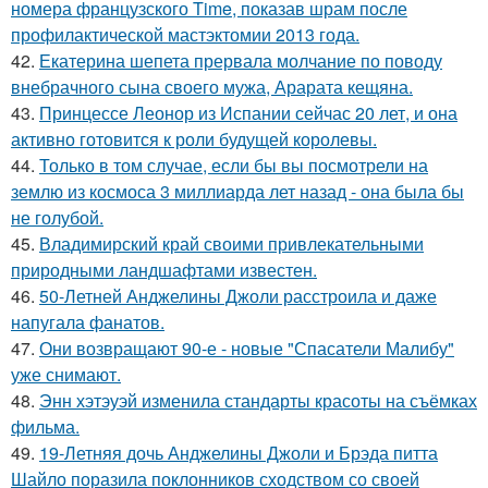
номера французского Time, показав шрам после
профилактической мастэктомии 2013 года.
42.
Екатерина шепета прервала молчание по поводу
внебрачного сына своего мужа, Арарата кещяна.
43.
Принцессе Леонор из Испании сейчас 20 лет, и она
активно готовится к роли будущей королевы.
44.
Только в том случае, если бы вы посмотрели на
землю из космоса 3 миллиарда лет назад - она была бы
не голубой.
45.
Владимирский край своими привлекательными
природными ландшафтами известен.
46.
50-Летней Анджелины Джоли расстроила и даже
напугала фанатов.
47.
Они возвращают 90-е - новые "Спасатели Малибу"
уже снимают.
48.
Энн хэтэуэй изменила стандарты красоты на съёмках
фильма.
49.
19-Летняя дочь Анджелины Джоли и Брэда питта
Шайло поразила поклонников сходством со своей