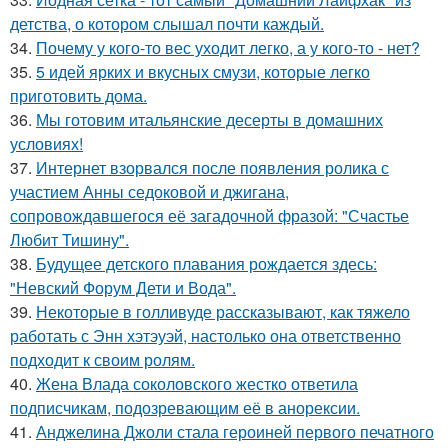
детства, о котором слышал почти каждый.
34.
Почему у кого-то вес уходит легко, а у кого-то - нет?
35.
5 идей ярких и вкусных смузи, которые легко
приготовить дома.
36.
Мы готовим итальянские десерты в домашних
условиях!
37.
Интернет взорвался после появления ролика с
участием Анны седоковой и джигана,
сопровождавшегося её загадочной фразой: "Счастье
Любит Тишину".
38.
Будущее детского плавания рождается здесь:
"Невский Форум Дети и Вода".
39.
Некоторые в голливуде рассказывают, как тяжело
работать с Энн хэтэуэй, настолько она ответственно
подходит к своим ролям.
40.
Жена Влада соколовского жестко ответила
подписчикам, подозревающим её в анорексии.
41.
Анджелина Джоли стала героиней первого печатного