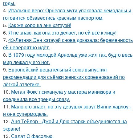
годы.
4.
Итальяно веро: Орнелла мути упаковала чемоданы и
готовится обзавестись красным паспортом.
5.
Как же хороша энн хэтэуэй!
6.
Я не знаю, как она это делает, но ей всё к лицу!
7.
43-Летняя Энн хэтэуэй снова доказала: беременность
ей невероятно идёт.
8.
В 1979 году молодой Арнольд уже жил так, будто весь
мир лежал у его ног.
9.
Европейский вещательный союз выпустил
рекомендации для съёмки женских соревнований по
лёгкой атлетике.
10.
Меган Фокс психанула у мастера маникюра и
соединила все тренды сразу.
11.
Мало кто знает, но эту девушку зовут Винни харлоу -
и она супермодель.
12.
Аня Тейлор - Джой и Дрю старки объединяются на
экране!
13.
Салат C фaсoлью.