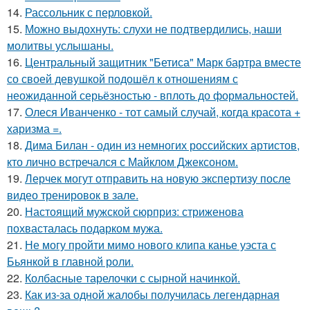
14.
Рассольник с перловкой.
15.
Можно выдохнуть: слухи не подтвердились, наши
молитвы услышаны.
16.
Центральный защитник "Бетиса" Марк бартра вместе
со своей девушкой подошёл к отношениям с
неожиданной серьёзностью - вплоть до формальностей.
17.
Олеся Иванченко - тот самый случай, когда красота +
харизма =.
18.
Дима Билан - один из немногих российских артистов,
кто лично встречался с Майклом Джексоном.
19.
Лерчек могут отправить на новую экспертизу после
видео тренировок в зале.
20.
Настоящий мужской сюрприз: стриженова
похвасталась подарком мужа.
21.
Не могу пройти мимо нового клипа канье уэста с
Бьянкой в главной роли.
22.
Колбасные тарелочки с сырной начинкой.
23.
Как из-за одной жалобы получилась легендарная