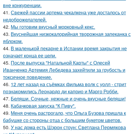
вне конкуренции.
41.
Свежей пассии артема чекалкена уже досталось от
недоброжелателей.
42.
Мы готовим вкусный морковный кекс.
43.
Вкуснейшая низкокалорийная творожная запеканка с
яблоком.
44.
В маленькой пекарне в Испании время закрытия не
означает конца ее цели.
45.
После выпуска "Натальной Карты" с Олесей
Иванченко Артемия Лебедева захейтили за грубость и
токсичное поведение.
46.
12 лет назад на съёмках фильма волк с уолл - стрит
познакомились Леонардо ди каприо и Марго Робби.
47.
Беляши. Сочные, нежные и очень вкусные беляши!
48.
Кабачковая закуска "К Пиву".
49.
Меня очень растрогало, что Ольга Бузова пришла к
бабушке со стороны отца с большим букетом цветов.
50.
У нас дома есть Шэрон стоун: Светлана Пермякова