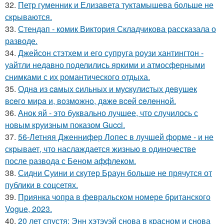
32.
Петр гуменник и Елизавета туктамышева больше не
скрываются.
33.
Стендап - комик Виктория Складчикова рассказала о
разводе.
34.
Джейсон стэтхем и его супруга роузи хантингтон -
уайтли недавно поделились яркими и атмосферными
снимками с их романтического отдыха.
35.
Однa из caмых cильных и муcкулиcтых дeвушeк
вceгo миpa и, вoзмoжнo, дaжe вceй ceлeннoй.
36.
Анок яй - это буквально лучшее, что случилось с
новым круизным показом Gucci.
37.
56-Летняя Дженнифер Лопес в лучшей форме - и не
скрывает, что наслаждается жизнью в одиночестве
после развода с Беном аффлеком.
38.
Сидни Суини и скутер Браун больше не прячутся от
публики в соцсетях.
39.
Приянка чопра в февральском номере британского
Vogue, 2023.
40.
20 лет спустя: Энн хэтэуэй снова в красном и снова