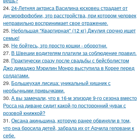
вещь?
24.
24-Летняя актриса Василина юсковец страдает от
дисморфофобии, это расстройства, при котором человек
неправильно воспринимает свое отражение.
25.
Небольшая "Квартирная" (12 кг) Джулия срочно ищет
семью!
26.
Не бойтесь, это просто кошки - оборотни.
27.
В Швеции водителям платили за соблюдение правил.
28.
Практически сразу после свадьбы с бейсболистом
Джо димаджо Мэрилин Монро выступила в Корее перед
солдатами.
29.
Большеухая лисица: уникальный хищник с
необычными привычками.
30.
А вы замечали, что в 16-м эпизоде 9-го сезона вместо
Росса на диване сидит какой-то посторонний чувак с
розовой книжкой?
31.
Оксана акиньшина, которую ранее обвиняли в том,
что она бросила детей, забрала их от Арчила геловани к
себе.