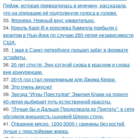
Пейдж, которая превратилась в мужчину, рассказала,
что на операцию её подтолкнули голоса в голове.
33.
Флонярд. Нежный вкус удивительно.
34.
Король Карл III и королева Камилла прибыли с
визитом в Нью-йорк по случаю 250-летия независимости
США.
35.
1 мая в Санкт-петербурге прошел забег в формате
эстафеты.
36.
20 лет спустя: Энн хэтэуэй снова в красном и снова
вне конкуренции.
37.
2015 год стал переломным для Джима Керри.
38.
Это очень вкусно!
39.
Звезда "Игры Престолов" Эмилия Кларк на пороге
40-летия выбирает путь естественной красоты.
40.
"Лучше бы и Дальше Продолжала их Прятать": в сети
обсудили внешность сыновей Шерон стоун.
41.
Отварное мяско. 1200-2000 г свинины без костей,
лучше с прослойками жирка.