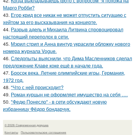
42.
Когда выкладываешь фото с вопросом "я похожа на
Марго Робби?
43.
Егор крид все никак не может отпустить ситуацию с
хейтом за его высказывания на концерте.
44.
Разрыв адель и Михаила Литвина спровоцировал
настоящий переполох в сети.
45.
Мэрил стрип и Анна винтур украсили обложку нового
номера журнала Vogue.
46.
Следопыты выяснили, что Дима Масленников сделал
предложение Клаве коке ещё в начале года.
47.
Бросок века. Летние олимпийские игры, Германия,
1972 год.
48.
"Что с ней происходит?
49.
Роман курцын не оформляет имущество на себя ….
50.
"Федю Понесло" - в сети обсуждают новую
избранницу Фёдор бондарчук.
© 2026 Современная девушка
Контакты
Пользовательское соглашение