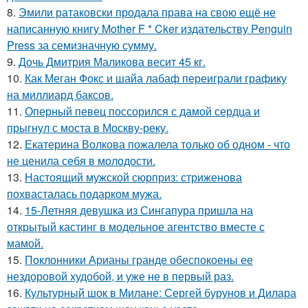
8.
Эмили ратаковски продала права на свою ещё не
написанную книгу Mother F * Cker издательству Penguin
Press за семизначную сумму.
9.
Дочь Дмитрия Маликова весит 45 кг.
10.
Как Меган Фокс и шайа лабаф переиграли графику
на миллиард баксов.
11.
Оперный певец поссорился с дамой сердца и
прыгнул с моста в Москву-реку.
12.
Екатерина Волкова пожалела только об одном - что
не ценила себя в молодости.
13.
Настоящий мужской сюрприз: стриженова
похвасталась подарком мужа.
14.
15-Летняя девушка из Сингапура пришла на
открытый кастинг в модельное агентство вместе с
мамой.
15.
Поклонники Арианы гранде обеспокоены ее
нездоровой худобой, и уже не в первый раз.
16.
Культурный шок в Милане: Сергей бурунов и Дилара