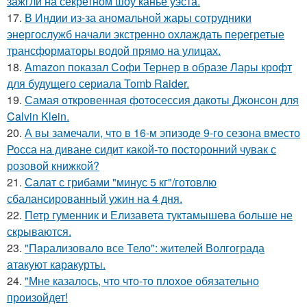
зажгли на секретном шоу канье уэста.
17.
В Индии из-за аномальной жары сотрудники
энергослужб начали экстренно охлаждать перегретые
трансформаторы водой прямо на улицах.
18.
Amazon показал Софи Тернер в образе Лары крофт
для будущего сериала Tomb Raider.
19.
Самая откровенная фотосессия дакоты Джонсон для
Calvin Klein.
20.
А вы замечали, что в 16-м эпизоде 9-го сезона вместо
Росса на диване сидит какой-то посторонний чувак с
розовой книжкой?
21.
Салат с грибами "минус 5 кг"/готовлю
сбалансированный ужин на 4 дня.
22.
Петр гуменник и Елизавета туктамышева больше не
скрываются.
23.
"Пapализовало все Тело": жителей Волгограда
атакуют каракурты.
24.
"Мне казалось, что что-то плохое обязательно
произойдет!