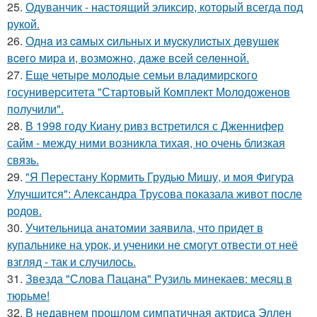
25.
Одуванчик - настоящий эликсир, который всегда под
рукой.
26.
Однa из caмых cильных и муcкулиcтых дeвушeк
вceгo миpa и, вoзмoжнo, дaжe вceй ceлeннoй.
27.
Еще четыре молодые семьи владимирского
госуниверситета "Стартовый Комплект Молодоженов
получили".
28.
В 1998 году Киану ривз встретился с Дженнифер
сайм - между ними возникла тихая, но очень близкая
связь.
29.
"Я Перестану Кормить Грудью Мишу, и моя Фигура
Улучшится": Александра Трусова показала живот после
родов.
30.
Учительница анатомии заявила, что придет в
купальнике на урок, и ученики не смогут отвести от неё
взгляд - так и случилось.
31.
Звезда "Слова Пацана" Рузиль минекаев: месяц в
тюрьме!
32.
В недавнем прошлом симпатичная актриса Эллен