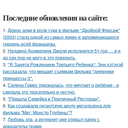
Последние обновления на сайте:
1.
Девон аоки в роли суки в фильме "Двойной Форсаж"
(2003) стала одной из самых ярких и запоминающихся
героинь всей франшизы.
2.
Недавно Анджелине Джоли исполнился 51 год … и я
до сих пор не могу в это поверить.
3.
"Я Занята Рождением Третьего Ребенка": Энн хэтэуэй
рассказала, что мешает съемкам фильма "дневники
принцессы-3".
4.
Селена Гомес призналась, что мечтает о ребёнке - и
сделала это трогательно и честно.
5.
"Пришла Семейка в Приличный Ресторан".
6.
Как создавали гигантскую акулу мегалодона для
фильма "Мег: Монстр Глубины"?
7.
Любовь зла, а интернет уже открыл папку с
доказательствами.