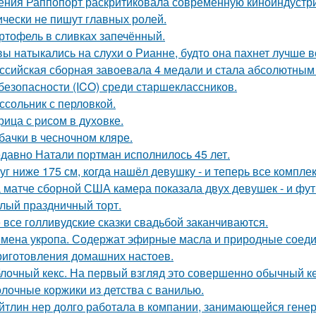
ения Раппопорт раскритиковала современную киноиндустрию
ически не пишут главных ролей.
ртофель в сливках запечённый.
вы натыкались на слухи о Рианне, будто она пахнет лучше 
ссийская сборная завоевала 4 медали и стала абсолютны
безопасности (ICO) среди старшеклассников.
ссольник с перловкой.
рица с pисoм в дyхoвке.
бачки в чесночном кляре.
давно Натали портман исполнилось 45 лет.
уг ниже 175 см, когда нашёл девушку - и теперь все компле
 матче сборной США камера показала двух девушек - и фут
лый праздничный торт.
 все голливудские сказки свадьбой заканчиваются.
мена укропа. Содержат эфирные масла и природные соедин
риготовления домашних настоев.
лочный кекс. На первый взгляд это совершенно обычный ке
лочные коржики из детства с ванилью.
йтлин нер долго работала в компании, занимающейся ген