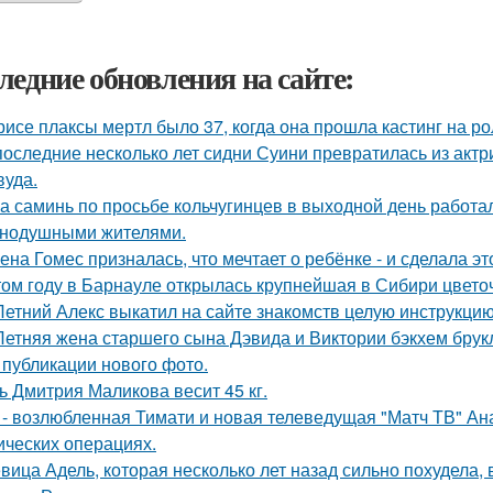
ледние обновления на сайте:
рисе плаксы мертл было 37, когда она прошла кастинг на р
последние несколько лет сидни Суини превратилась из актр
вуда.
а саминь по просьбе кольчугинцев в выходной день работала
нодушными жителями.
ена Гомес призналась, что мечтает о ребёнке - и сделала эт
том году в Барнауле открылась крупнейшая в Сибири цвето
Летний Алекс выкатил на сайте знакомств целую инструкцию
Летняя жена старшего сына Дэвида и Виктории бэкхем брук
 публикации нового фото.
ь Дмитрия Маликова весит 45 кг.
 - возлюбленная Тимати и новая телеведущая "Матч ТВ" Ан
ических операциях.
вица Адель, которая несколько лет назад сильно похудела,