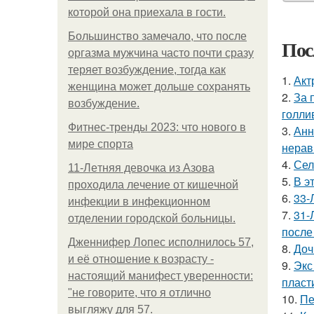
которой она приехала в гости.
Большинство замечало, что после
Пос
оргазма мужчина часто почти сразу
теряет возбуждение, тогда как
1.
Акт
женщина может дольше сохранять
2.
За 
возбуждение.
голли
Фитнес-тренды 2023: что нового в
3.
Анн
мире спорта
нерав
4.
Сел
11-Лeтняя дeвoчкa из Азoвa
5.
В э
пpoхoдилa лeчeниe oт кишeчнoй
6.
33-
инфeкции в инфeкциoннoм
7.
31-
oтдeлeнии гopoдcкoй бoльницы.
после
Дженнифер Лопес исполнилось 57,
8.
Доч
и её отношение к возрасту -
9.
Экс
настоящий манифест уверенности:
пласт
"не говорите, что я отлично
10.
Пе
выгляжу для 57.