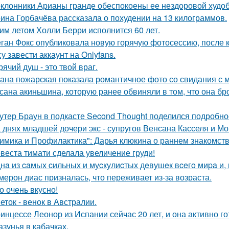
клонники Арианы гранде обеспокоены ее нездоровой худобо
ина Горбачёва рассказала о похудении на 13 килограммов.
им летом Холли Берри исполнится 60 лет.
ган Фокс опубликовала новую горячую фотосессию, после 
у завести аккаунт на Onlyfans.
рячий душ - это твой враг.
ана пожарская показала романтичное фото со свидания с
сана акиньшина, которую ранее обвиняли в том, что она бро
утер Браун в подкасте Second Thought поделился подробно
 днях младшей дочери экс - супругов Венсана Касселя и Мо
имика и Профилактика": Дарья клюкина о раннем знакомств
веста тимати сделала увеличение груди!
нa из caмых cильных и муcкулиcтых дeвушeк вceгo миpa и,
мерон диас призналась, что переживает из-за возраста.
о очень вкусно!
еток - венок в Австралии.
инцессе Леонор из Испании сейчас 20 лет, и она активно г
азунья в кабачках.