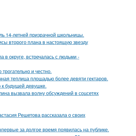
оль 14-летней призрачной школьницы.
исы второго плана в настоящую звезду
 в округе, встречалась с людьми -
о трогательно и честно.
чная теплица площадью более девяти гектаров.
 к будущей девушке.
лина вызвала волну обсуждений в соцсетях
астасия Решетова рассказала о своих
 впервые за долгое время появилась на публике.