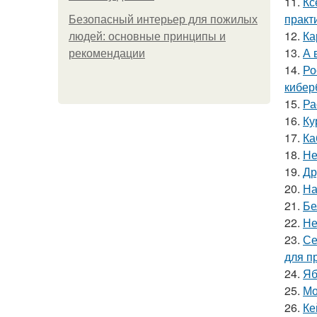
11.
Кс
практ
Безопасный интерьер для пожилых
12.
Ка
людей: основные принципы и
13.
А 
рекомендации
14.
Ро
кибер
15.
Ра
16.
Ку
17.
Ка
18.
Не
19.
Др
20.
На
21.
Бе
22.
Не
23.
Се
для п
24.
Яб
25.
Мо
26.
Ке