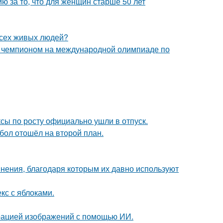
 за то, что для женщин старше 50 лет
всех живых людей?
м чемпионом на международной олимпиаде по
ксы по росту официально ушли в отпуск.
бол отошёл на второй план.
ения, благодаря которым их давно используют
кс с яблоками.
ерацией изображений с помощью ИИ.