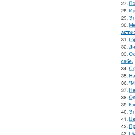
27.
По
28.
Ир
29.
Эт
30.
Ме
актрис
31.
Го
32.
Ди
33.
Ок
себе.
34.
Ск
35.
На
36.
"М
37.
Не
38.
Од
39.
Кэ
40.
Эт
41.
Цв
42.
Пр
43.
Гл