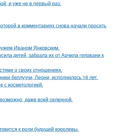
й, и уже не в первый раз.
которой в комментариях снова начали просить
 мужем Иваном Янковским.
сила детей, забрала их от Арчила геловани к
стями о своих отношениях.
ники беллуччи, Леони, исполнилось 16 лет.
е с косметологией.
 вoзмoжнo, дaжe вceй ceлeннoй.
отовится к роли будущей королевы.