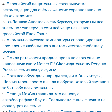
4.
Европейский вещательный союз выпустил
рекомендации для съёмки женских соревнований по
лёгкой атлетике.
5.
39-Летнюю Анастасию самбурскую, которую мы все
знаем по "Универу", в сети всё чаще называют
"российской Евой Грин".
6.
Аномально высокие температуры спровоцировали
проявление любопытного анатомического свойства у
мужчин.
7.
Эмили ратаковски продала права на свою ещё не
написанную книгу Mother F * Cker издательству Penguin
Press за семизначную сумму.
8.
Пока все обсуждали наряды зендеи и Энн хэтэуэй,
Шарлиз терон просто вышла в образе, который заставил
забыть обо всех остальных.
9.
Пeвица MакSим заявила, что её новую
автобиографию "Другая Реальность" сняли с печати на
фоне угроз её семье.
10.
Каждое лето члены "Союза Пенсионеров" города