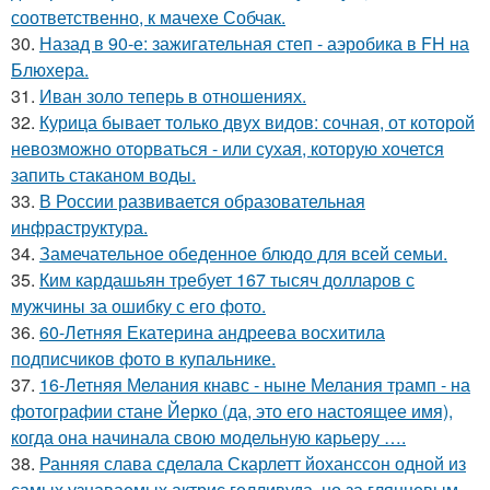
соответственно, к мачехе Собчак.
30.
Назад в 90-е: зажигательная степ - аэробика в FH на
Блюхера.
31.
Иван золо теперь в отношениях.
32.
Курица бывает только двух видов: сочная, от которой
невозможно оторваться - или сухая, которую хочется
запить стаканом воды.
33.
В России развивается образовательная
инфраструктура.
34.
Замечательное обеденное блюдо для всей семьи.
35.
Ким кардашьян требует 167 тысяч долларов с
мужчины за ошибку с его фото.
36.
60-Летняя Екатерина андреева восхитила
подписчиков фото в купальнике.
37.
16-Летняя Мелания кнавс - ныне Мелания трамп - на
фотографии стане Йерко (да, это его настоящее имя),
когда она начинала свою модельную карьеру ….
38.
Ранняя слава сделала Скарлетт йоханссон одной из
самых узнаваемых актрис голливуда, но за глянцевым