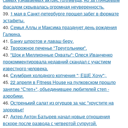
фасадом скрывалась огромная неуверенность.
39.
1 мая в Санкт-петербурге прошел забег в формате
эстафеты.
40.
Семья Аллы и Максима празднует день рождения
Галкина.
41.
Банку шпротов и лаваш беру.
42.
Творожное печенье "Треугольники".
43.
"Шок и Миллионные Охваты": Олеся Иванченко
прокомментировала недавний скандал с участием
известного человека.
44.
Скумбрия холодного копчения "; ЕЩЕ Хочу";.
45.
22 апреля в Fitness House на пулковском прошло
занятие "Степ+", объединившее любителей степ -
аэробики.
46.
Остренький салат из огурцов за час "хрустите нa
здоровье!
47.
Актер Антон Батырев начал новые отношения
вскоре после развода с четвертой супругой.