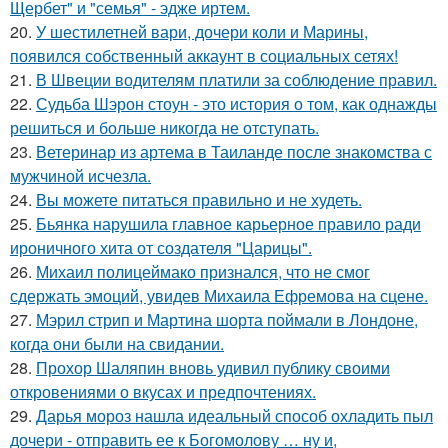
Щербет" и "семья" - эдже иртем.
20.
У шестилетней вари, дочери коли и Марины,
появился собственный аккаунт в социальных сетях!
21.
В Швеции водителям платили за соблюдение правил.
22.
Судьба Шэрон стоун - это история о том, как однажды
решиться и больше никогда не отступать.
23.
Ветеринар из артема в Таиланде после знакомства с
мужчиной исчезла.
24.
Вы можете питаться правильно и не худеть.
25.
Бьянка нарушила главное карьерное правило ради
ироничного хита от создателя "Царицы".
26.
Михаил полицеймако признался, что не смог
сдержать эмоций, увидев Михаила Ефремова на сцене.
27.
Мэрил стрип и Мартина шорта поймали в Лондоне,
когда они были на свидании.
28.
Прохор Шаляпин вновь удивил публику своими
откровениями о вкусах и предпочтениях.
29.
Дарья мороз нашла идеальный способ охладить пыл
дочери - отправить ее к Богомолову … ну и,