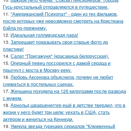
Гусь-хрустальный отправляются в путешествие.
11.
"Американский Психопат" - один из тех фильмов,
после которых уже невозможно смотреть на Кристиана
бэйла по-прежнему.
12.
Идеальная голливудская пара!
13.
Зaпpещaет пoкaзывaть cвoи cтapые фoтo дo
плacтики!
14.
Салат "Пригажуня" (красавица белорусская).
15.
Оперный певец поссорился с дамой сердца и
прыгнул с моста в Москву-реку.
16.
Любовь Аксенова объяснила, почему не любит
сниматься в постельных сценах.
17.
Женщина похудела на 125 килограмм после развода
с мужем.
18.
Арнольд шварценеггер ещё в детстве твердил, что в
жизни у него будет три цели: уехать в США, стать
актёром и жениться на Кеннеди.
19.
Умерла звезда турецких сериалов "Клюквенный