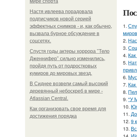
мире спорта
Пос
Настя ивлеева порадовала
подписчиков новой серией
1.
Спу
эффектных снимков - и, как обычно,
миров
вызвала бурное обсуждение в
2.
Нас
соцсетях.
3.
Соц
Спустя годы актеры хоррора "Тело
4.
Как
Дженнифер" сильно изменились,
5.
Нат
пройдя путь от подростковых
привл
кумиров до мировых звезд.
6.
Мус
В Сиднее возвели самый высокий
7.
Как
деревянный небоскреб в мире -
8.
Пел
Atlassian Central.
9.
"У 
10.
Юл
Как организовать свое время для
11.
До
достижения порядка
12.
9 
13.
Вс
14.
ИИ