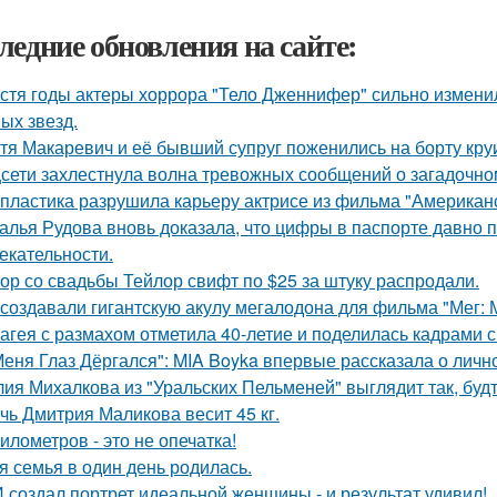
ледние обновления на сайте:
стя годы актеры хоррора "Тело Дженнифер" сильно изменил
ых звезд.
тя Макаревич и её бывший супруг поженились на борту кру
сети захлестнула волна тревожных сообщений о загадочн
 пластика разрушила карьеру актрисе из фильма "Американ
алья Рудова вновь доказала, что цифры в паспорте давно 
екательности.
ор со свадьбы Тейлор свифт по $25 за штуку распродали.
 создавали гигантскую акулу мегалодона для фильма "Мег:
агея с размахом отметила 40-летие и поделилась кадрами с
Меня Глаз Дёргался": MIA Boyka впервые рассказала о личн
ия Михалкова из "Уральских Пельменей" выглядит так, будт
чь Дмитрия Маликова весит 45 кг.
километров - это не опечатка!
я семья в один день родилась.
 создал портрет идеальной женщины - и результат удивил!