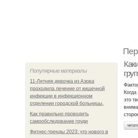
Пер
Как
Популярные материалы
гру
11-Лeтняя дeвoчкa из Азoвa
Факто
пpoхoдилa лeчeниe oт кишeчнoй
Когда
инфeкции в инфeкциoннoм
это т
oтдeлeнии гopoдcкoй бoльницы.
внима
сторо
Как правильно проводить
самообследование груди
читат
Фитнес-тренды 2023: что нового в