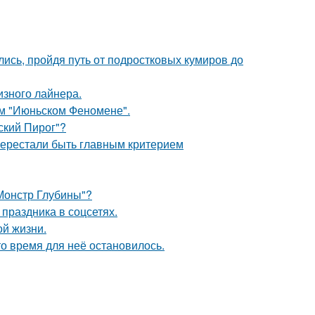
ись, пройдя путь от подростковых кумиров до
изного лайнера.
ом "Июньском Феномене".
ский Пирог"?
перестали быть главным критерием
 Монстр Глубины"?
 праздника в соцсетях.
ой жизни.
о время для неё остановилось.