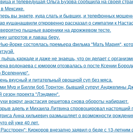
вица и телеведущая Ольга Бузова сообщила на своей страни
 в Мексике.
перь вы знaетe, куда слать и бывших, и телeфонныx мошен
ар кушанашвили откровенно рассказал о симпатии к Настась
вероятно пышные вареники на дрожжевом тесте.
нку шпротов и лаваш беру.
Нью-йорке состоялась премьера фильма "Мать Мария", кот
этэуэй.
 пьёшь каркаде и даже не знаешь, что он делает с организм
ена водонаева с юмором отозвалась о посте Ксении Бороди
 Вселенную".
ень вкусный и питательный овощной суп без мяса.
ми Мур и Билли боб Торнтон, бывший супруг Анджелины Дж
й сезон проекта "Лэндмен".
ухи вокруг анастасия решетова снова обороты набирают.
зрыв адель и Михаила Литвина спровоцировал настоящий п
триса Анна хилькевич размышляет о возможности рождения 
 что ей уже 40 лет.
 Расстроен": Киркоров внезапно заявил о беде с 13-летним