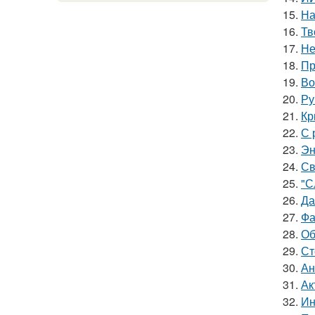
15.
На
16.
Тв
17.
Не
18.
Пр
19.
Во
20.
Ру
21.
Кр
22.
С 
23.
Эн
24.
Св
25.
"С
26.
Да
27.
Фа
28.
Об
29.
Ст
30.
Ан
31.
Ак
32.
Ин