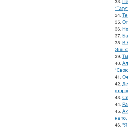
33.
Пе
"Тату"
34.
Те
35.
От
36.
Не
37.
Ба
38.
В 
Энн х
39.
Ты
40.
Ал
"Свою
41.
Оч
42.
Де
второ
43.
Сл
44.
Ра
45.
Ак
на то,
46.
"Я