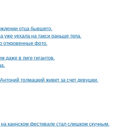
ождении отца бывшего.
а уже уехала на такси раньше тела.
о откровенные фото.
м даже в лиге гигантов.
да.
Антоний толмацкий живет за счет девушки.
д на каннском фестивале стал слишком скучным.