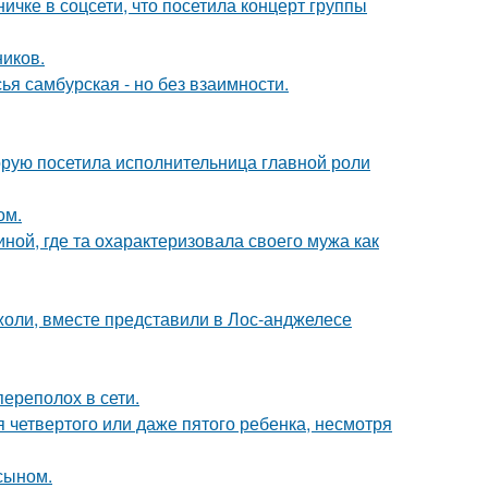
чке в соцсети, что посетила концерт группы
ников.
я самбурская - но без взаимности.
орую посетила исполнительница главной роли
ом.
ной, где та охарактеризовала своего мужа как
оли, вместе представили в Лос-анджелесе
ереполох в сети.
четвертого или даже пятого ребенка, несмотря
 сыном.