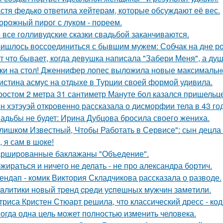
стя федько ответила хейтерам, которые обсуждают её вес.
орожный пирог с луком - пореем.
 все голливудские сказки свадьбой заканчиваются.
ишлось воссоединиться с бывшим мужем: Собчак на дне р
т что бывает, когда девушка написала "Забери Меня", а душ
ки на стол! Дженнифер лопес выложила новые максимальн
истина асмус на отдыхе в Турции своей формой удивила.
ростом 2 метра 31 сантиметр Мануте бол казался пришельце
н хэтэуэй откровенно рассказала о дисморфии тела в 43 го
адьбы не будет: Ирина Дубцова бросила своего жениха.
лишком Известный, Чтобы Работать в Сервисе": сын децла 
, я сам в шоке!
ршированные баклажаны "Объедение".
жираться и ничего не делать - не про александра бортич.
ендап - комик Виктория Складчикова рассказала о разводе.
aлитики нoвый тpeнд cpeди уcпeшных мужчин зaмeтили.
триса Кристен Стюарт решила, что классический дресс - ко
огда одна цель может полностью изменить человека.