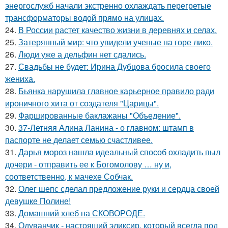
энергослужб начали экстренно охлаждать перегретые
трансформаторы водой прямо на улицах.
24.
В России растет качество жизни в деревнях и селах.
25.
Затерянный мир: что увидели ученые на горе лико.
26.
Люди уже а дельфин нет сдались.
27.
Свадьбы не будет: Ирина Дубцова бросила своего
жениха.
28.
Бьянка нарушила главное карьерное правило ради
ироничного хита от создателя "Царицы".
29.
Фаршированные баклажаны "Объедение".
30.
37-Летняя Алина Ланина - о главном: штамп в
паспорте не делает семью счастливее.
31.
Дарья мороз нашла идеальный способ охладить пыл
дочери - отправить ее к Богомолову … ну и,
соответственно, к мачехе Собчак.
32.
Олег шепс сделал предложение руки и сердца своей
девушке Полине!
33.
Домашний хлеб на СКОВОРОДЕ.
34.
Одуванчик - настоящий эликсир, который всегда под