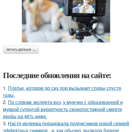
читать дальше →
Последние обновления на сайте:
1.
Платье, которое до сих пор вызывает споры спустя
годы.
2.
По словам эксперта воз, у мужчин с образованной и
мудрой супругой вероятность скоропостижной смерти
якобы на 46% ниже.
3.
Настя ивлеева порадовала подписчиков новой серией
эффектных снимков - и, как обычно, вызвала бурное