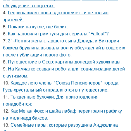
обсуждение в соцсетях.
4.
Генри кавилл снова вдохновляет - и не только
зрителей.
5.
Покажи на кукле, где болит.
6.
Как наносили грим гуля для сериала "Fallout"?
7.
31-Летняя жена старшего сына Дэвида и Виктории
бэкхем бруклина вызвала волну обсуждений в соцсетях
после публикации нового фото.
8.
Путешествие в Ссср: картины донецкой художницы.
9.
На Камчатке создали робота для социализации детей
с аутизмом.
10.
Каждое лето члены "Союза Пенсионеров" города
Гусь-хрустальный отправляются в путешествие.
11.
Тыквенные булочки. Для приготовления
понадобится:
12.
Как Меган Фокс и шайа лабаф переиграли графику
на миллиард баксов.
13.
Семейные пары, которые разрушила Анджелина