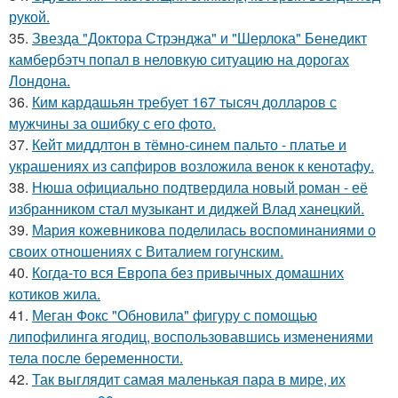
рукой.
35.
Звезда "Доктора Стрэнджа" и "Шерлока" Бенедикт
камбербэтч попал в неловкую ситуацию на дорогах
Лондона.
36.
Ким кардашьян требует 167 тысяч долларов с
мужчины за ошибку с его фото.
37.
Кейт миддлтон в тёмно-синем пальто - платье и
украшениях из сапфиров возложила венок к кенотафу.
38.
Нюша официально подтвердила новый роман - её
избранником стал музыкант и диджей Влад ханецкий.
39.
Мария кожевникова поделилась воспоминаниями о
своих отношениях с Виталием гогунским.
40.
Когда-то вся Европа без привычных домашних
котиков жила.
41.
Меган Фокс "Обновила" фигуру с помощью
липофилинга ягодиц, воспользовавшись изменениями
тела после беременности.
42.
Так выглядит самая маленькая пара в мире, их