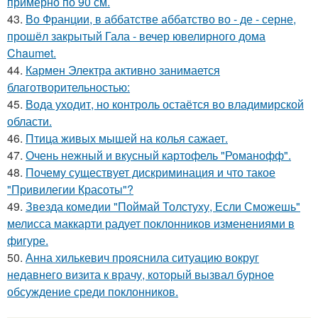
примерно по 90 см.
43.
Во Франции, в аббатстве аббатство во - де - серне,
прошёл закрытый Гала - вечер ювелирного дома
Chaumet.
44.
Кармен Электра активно занимается
благотворительностью:
45.
Вода уходит, но контроль остаётся во владимирской
области.
46.
Птица живых мышей на колья сажает.
47.
Очень нежный и вкусный картофель "Романофф".
48.
Почему существует дискриминация и что такое
"Привилегии Красоты"?
49.
Звезда комедии "Поймай Толстуху, Если Сможешь"
мелисса маккарти радует поклонников изменениями в
фигуре.
50.
Анна хилькевич прояснила ситуацию вокруг
недавнего визита к врачу, который вызвал бурное
обсуждение среди поклонников.