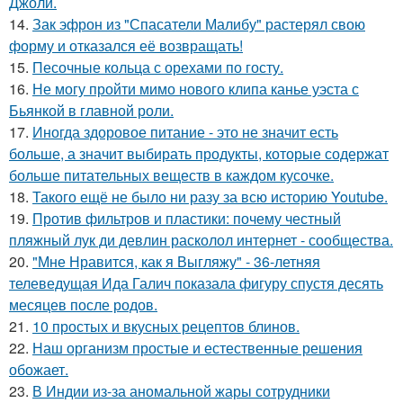
Джоли.
14.
Зак эфрон из "Спасатели Малибу" растерял свою
форму и отказался её возвращать!
15.
Песочные кольца с орехами по госту.
16.
Не могу пройти мимо нового клипа канье уэста с
Бьянкой в главной роли.
17.
Иногда здоровое питание - это не значит есть
больше, а значит выбирать продукты, которые содержат
больше питательных веществ в каждом кусочке.
18.
Такого ещё не было ни разу за всю историю Youtube.
19.
Против фильтров и пластики: почему честный
пляжный лук ди девлин расколол интернет - сообщества.
20.
"Мне Нравится, как я Выгляжу" - 36-летняя
телеведущая Ида Галич показала фигуру спустя десять
месяцев после родов.
21.
10 простых и вкусных рецептов блинов.
22.
Наш организм простые и естественные решения
обожает.
23.
В Индии из-за аномальной жары сотрудники