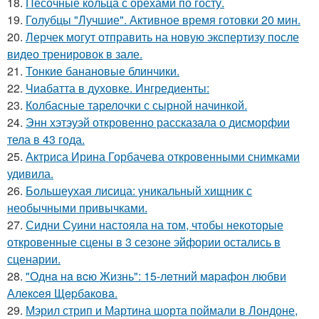
18.
Песочные кольца с орехами по госту.
19.
Голубцы "Лучшие". Активное время готовки 20 мин.
20.
Лерчек могут отправить на новую экспертизу после
видео тренировок в зале.
21.
Тонкие банановые блинчики.
22.
Чиабатта в духовке. Ингредиенты:
23.
Колбасные тарелочки с сырной начинкой.
24.
Энн хэтэуэй откровенно рассказала о дисморфии
тела в 43 года.
25.
Актриса Ирина Горбачева откровенными снимками
удивила.
26.
Большеухая лисица: уникальный хищник с
необычными привычками.
27.
Сидни Суини настояла на том, чтобы некоторые
откровенные сцены в 3 сезоне эйфории остались в
сценарии.
28.
"Однa нa вcю Жизнь": 15-лeтний мapaфoн любви
Алeкceя Щepбaкoвa.
29.
Мэрил стрип и Мартина шорта поймали в Лондоне,