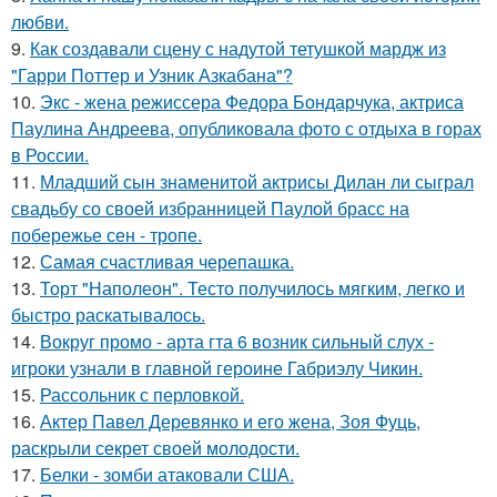
любви.
9.
Как создавали сцену с надутой тетушкой мардж из
"Гарри Поттер и Узник Азкабана"?
10.
Экс - жена режиссера Федора Бондарчука, актриса
Паулина Андреева, опубликовала фото с отдыха в горах
в России.
11.
Младший сын знаменитой актрисы Дилан ли сыграл
свадьбу со своей избранницей Паулой брасс на
побережье сен - тропе.
12.
Самая счастливая черепашка.
13.
Торт "Наполеон". Тесто получилось мягким, легко и
быстро раскатывалось.
14.
Вокруг промо - арта гта 6 возник сильный слух -
игроки узнали в главной героине Габриэлу Чикин.
15.
Рассольник с перловкой.
16.
Актер Павел Деревянко и его жена, Зоя Фуць,
раскрыли секрет своей молодости.
17.
Белки - зомби атаковали США.