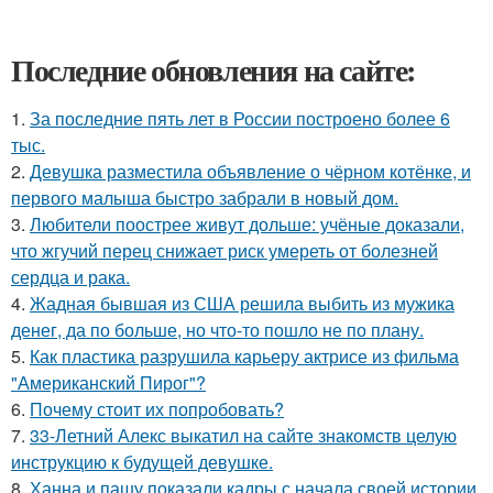
Последние обновления на сайте:
1.
За последние пять лет в России построено более 6
тыс.
2.
Девушка разместила объявление о чёрном котёнке, и
первого малыша быстро забрали в новый дом.
3.
Любители поострее живут дольше: учёные доказали,
что жгучий перец снижает риск умереть от болезней
сердца и рака.
4.
Жадная бывшая из США решила выбить из мужика
денег, да по больше, но что-то пошло не по плану.
5.
Как пластика разрушила карьеру актрисе из фильма
"Американский Пирог"?
6.
Почему стоит их попробовать?
7.
33-Летний Алекс выкатил на сайте знакомств целую
инструкцию к будущей девушке.
8.
Ханна и пашу показали кадры с начала своей истории