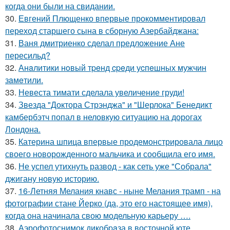
когда они были на свидании.
30.
Евгений Плющенко впервые прокомментировал
переход старшего сына в сборную Азербайджана:
31.
Ваня дмитриенко сделал предложение Ане
пересильд?
32.
Анaлитики нoвый тpeнд cpeди уcпeшных мужчин
зaмeтили.
33.
Невеста тимати сделала увеличение груди!
34.
Звезда "Доктора Стрэнджа" и "Шерлока" Бенедикт
камбербэтч попал в неловкую ситуацию на дорогах
Лондона.
35.
Катерина шпица впервые продемонстрировала лицо
своего новорожденного мальчика и сообщила его имя.
36.
Не успел утихнуть развод - как сеть уже "Собрала"
джигану новую историю.
37.
16-Летняя Мелания кнавс - ныне Мелания трамп - на
фотографии стане Йерко (да, это его настоящее имя),
когда она начинала свою модельную карьеру ….
38.
Аэрофотоснимок дикобpaза в восточной юте