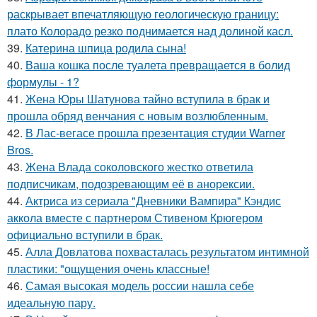
раскрывает впечатляющую геологическую границу:
плато Колорадо резко поднимается над долиной касл.
39.
Катерина шпица родила сына!
40.
Ваша кошка после туалета превращается в болид
формулы - 1?
41.
Жена Юры Шатунова тайно вступила в брак и
прошла обряд венчания с новым возлюбленным.
42.
В Лас-вегасе прошла презентация студии Warner
Bros.
43.
Жена Влада соколовского жестко ответила
подписчикам, подозревающим её в анорексии.
44.
Актриса из сериала "Дневники Вампира" Кэндис
аккола вместе с партнером Стивеном Крюгером
официально вступили в брак.
45.
Алла Довлатова похвасталась результатом интимной
пластики: "ощущения очень классные!
46.
Самая высокая модель россии нашла себе
идеальную пару.