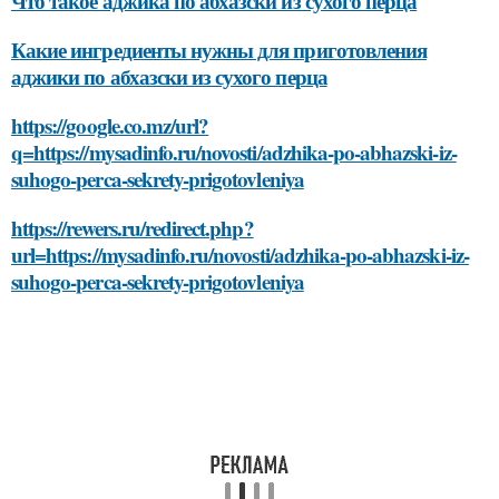
Что такое аджика по абхазски из сухого перца
Какие ингредиенты нужны для приготовления
аджики по абхазски из сухого перца
https://google.co.mz/url?
q=https://mysadinfo.ru/novosti/adzhika-po-abhazski-iz-
suhogo-perca-sekrety-prigotovleniya
https://rewers.ru/redirect.php?
url=https://mysadinfo.ru/novosti/adzhika-po-abhazski-iz-
suhogo-perca-sekrety-prigotovleniya