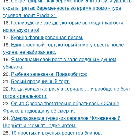
15.
Секрет фирмы: как беременной Энн хэтэуэй удалось
скрыть третью беременность во время промо - тура
"дьявол носит Prada 2".
16.
Голливудские звёзды, которые выглядят как боги,
используют это!
17.
Курица фаршированная рисом.
18.
Единственный торт, который я могу съесть после
ужина, не набирая вес.
19.
Я месяцами свой рост в зале ледяным душем
убивала.
20.
Рыбная запеканка. Понадобится:
21.
Белый праздничный торт.
22.
Когда увидел актрису в сериале … и вообще не был
готов к реальности.
23.
Ольга Орлова трогательно обратилась к Жанне
Фриске в годовщину её смерти.
24.
Умерла звезда турецких сериалов "Клюквенный
Щербет" и "семья" - эдже иртем.
25.
10 простых и вкусных рецептов блинов.