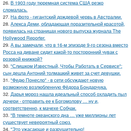
26.
В 1903 году тюремная система США резко
сломалась.
27.
На фото - гигантский дождевой червь в Австралии.
28.
Алекса Деми, обладающая поразительной красотой,
появилась на страницах нового выпуска журнала The
Hollywood Reporter.
29.
А вы замечали, что в 16-м эпизоде 9-го сезона вместо
Росса на диване сидит какой-то посторонний чувак с
розовой книжкой?
30.
"Слишком Известный, Чтобы Работать в Сервисе":
сын децла Антоний толмацкий живет за счет девушки.
31.
"Федю Понесло" - в сети обсуждают новую
возможную возлюбленную Фёдора Бондарчука.
32.
Дарья мороз нашла идеальный способ охладить пыл
дочери - отправить ее к Богомолову … ну и,
соответственно, к мачехе Собчак.
33.
"В темноте океанского дна … уже миллионы лет
существует невероятный союз.
34.
"Это ужасающе и разрушительно!