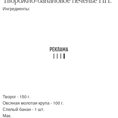
Печения с семечками
начинкой
Ингредиенты:
Творожное печение
Печение из творога
Творог - 150 г.
Овсяная молотая крупа - 100 г.
Спелый банан - 1 шт.
Мак.