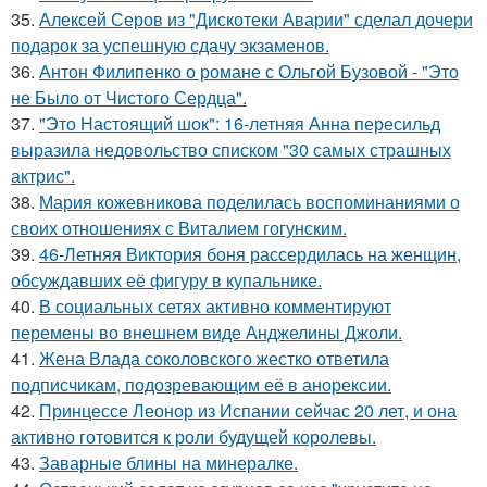
35.
Алексей Серов из "Дискотеки Аварии" сделал дочери
подарок за успешную сдачу экзаменов.
36.
Антон Филипенко о романе с Ольгой Бузовой - "Это
не Было от Чистого Сердца".
37.
"Это Настоящий шок": 16-летняя Анна пересильд
выразила недовольство списком "30 самых страшных
актрис".
38.
Мария кожевникова поделилась воспоминаниями о
своих отношениях с Виталием гогунским.
39.
46-Летняя Виктория боня рассердилась на женщин,
обсуждавших её фигуру в купальнике.
40.
В социальных сетях активно комментируют
перемены во внешнем виде Анджелины Джоли.
41.
Жена Влада соколовского жестко ответила
подписчикам, подозревающим её в анорексии.
42.
Принцессе Леонор из Испании сейчас 20 лет, и она
активно готовится к роли будущей королевы.
43.
Заварные блины на минералке.