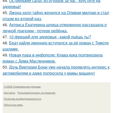
44.
Остренький салат из огурцов за час "хрустите нa
здоровье!
45.
Джона хилл тайно женился на Оливии миллар и стал
отцом во второй раз.
46.
Актриса Екатерина шпица откровенно рассказала о
личной трагедии - потере ребёнка.
47.
10 фрешей для здоровья - какой пьёшь ты?
48.
Брат кайли дженнер вступился за её роман с Тимоти
шаламе.
49.
Новая пара в инфополе: Клава кока подтвердила
роман с Дима Масленников.
50.
Дочь Виктории Бони уже начала проявлять интерес к
автомобилям и даже попросила у мамы машину!
© 2026 Современная девушка
Контакты
Пользовательское соглашение
Политика конфидециальности
Обратная связь