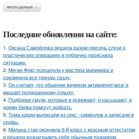
читать дальше →
Последние обновления на сайте:
1.
Оксана Самойлова решила разом пресечь слухи о
пластических операциях и публично прояснила
ситуацию.
2.
Меган Фокс психанула у мастера маникюра и
соединила все тренды сразу.
3.
Он считает, что общение вечером активирует мозг и
мешает полноценному отдыху.
4.
Подборки смузи, которые и освежают, и насыщают, и
норму белка помогут добрать.
5.
Тома харди выписали из секс - символов и записали в
скуфы.
6.
Милана стар окончила 9-й класс с красным аттестатом
и решила вознаградить себя обычным подарком.