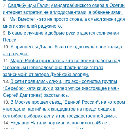
7.
Свадьбу иды Галич у мидаграбинского озера в Осетии
интернет встретил не аплодисментами, а обвинениями.
8.
"Мы Вместе" - это не просто слова, а смысл жизни для
многих жителей радужного.
9.
В самые лучшие и добрые руки отдается солнечная
Перси!
10.
У принцессы Дианы было не одно культовое кольцо,
а сразу два.
11.
Марго Робби призналась, что во время работы над
"Грозовым Перевалом" она фактически "стала
зависимой" от актера Джейкоба элорди.
12.
В сети появились слухи, что экс - солистка группы
"Серебро" катя кищук и рэпер 9mice (настоящее имя -
Сергей Дмитриев) расстались.
13.
В Москве прошел съезд "Единой России", на котором
утвердили партийных кандидатов на предстоящих в
сентябре выборах депутатов государственной думы.
14.
Недавно Натали портман исполнилось 45 лет.