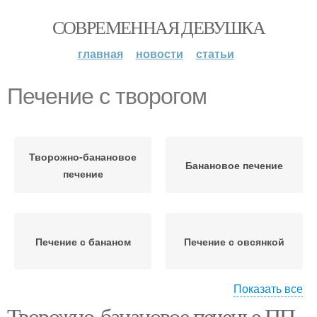
СОВРЕМЕННАЯ ДЕВУШКА
главная
новости
статьи
Печение с творогом
Творожно-банановое
Банановое печение
печение
Печение с бананом
Печение с овсянкой
Показать все
Творожно-банановое печенье ПП.
Печение с банановой