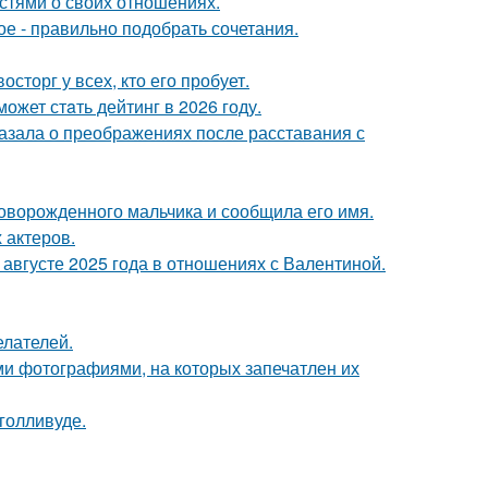
стями о своих отношениях.
ое - правильно подобрать сочетания.
сторг у всех, кто его пробует.
ожет стaть дейтинг в 2026 году.
азала о преображениях после расставания с
оворожденного мальчика и сообщила его имя.
 актеров.
августе 2025 года в отношениях с Валентиной.
елателей.
ми фотографиями, на которых запечатлен их
голливуде.