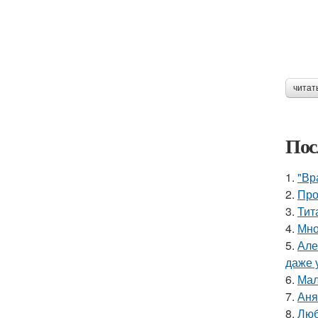
читат
Пос
1.
"Вр
2.
Про
3.
Тит
4.
Мно
5.
Але
даже 
6.
Мал
7.
Аня
8.
Люб