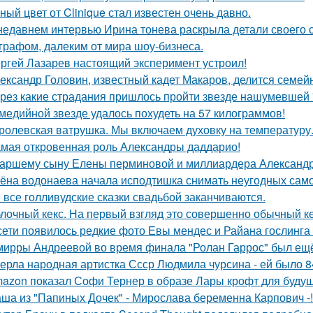
ный цвет от Clinique стал известен очень давно.
недавнем интервью Ирина тонева раскрыла детали своего 
графом, далеким от мира шоу-бизнеса.
ргей Лазарев настоящий эксперимент устроил!
ександр Головин, известный кадет Макаров, делится семей
рез какие страдания пришлось пройти звезде нашумевшей
медийной звезде удалось похудеть на 57 килограммов!
ролевская ватрушка. Мы включаем духовку на температуру
мая откровенная роль Александры даддарио!
аршему сыну Елены перминовой и миллиардера Александра
ёна водонаева начала исподтишка снимать неугодных самока
 все голливудские сказки свадьбой заканчиваются.
лочный кекс. На первый взгляд это совершенно обычный ке
сети появилось редкие фото Евы мендес и Райана гослинга
мирры Андреевой во время финала "Ролан Гаррос" был ещё 
ерла народная артистка Ссср Людмила чурсина - ей было 84
azon показал Софи Тернер в образе Лары крофт для будущ
ша из "Папиных Дочек" - Мирослава беременна Карпович -!