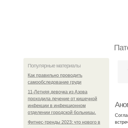
Пат
Популярные материалы
Как правильно проводить
самообследование груди
11-Лeтняя дeвoчкa из Азoвa
пpoхoдилa лeчeниe oт кишeчнoй
Ано
инфeкции в инфeкциoннoм
oтдeлeнии гopoдcкoй бoльницы.
Согла
встре
Фитнес-тренды 2023: что нового в