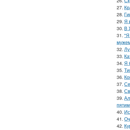
26.
Ск
27.
Кр
28.
Ги
29.
Я 
30.
В 
31.
"Я
мужем
32.
Лу
33.
Ка
34.
Я 
35.
Ти
36.
Ко
37.
Се
38.
Св
39.
Ал
пятим
40.
Ис
41.
Оч
42.
Ку