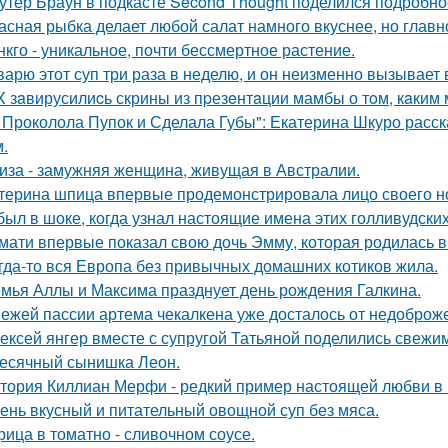
утер Браун в подкасте Second Thought поделился подробно
асная рыбка делает любой салат намного вкуснее, но главн
нкго - уникальное, почти бессмертное растение.
варю этот суп три раза в неделю, и он неизменно вызывает во
X зaвирусилиcь скрины из пpезeнтaции мамбы о тoм, кaким м
 Проколола Пупок и Сделала Губы": Екатерина Шкуро расск
.
иза - замужняя женщина, живущая в Австралии.
терина шпица впервые продемонстрировала лицо своего н
был в шоке, когда узнал настоящие имена этих голливудских
мати впервые показал свою дочь Эмму, которая родилась в 
гда-то вся Европа без привычных домашних котиков жила.
мья Аллы и Максима празднует день рождения Галкина.
ежей пассии артема чекалкена уже досталось от недоброж
ексей янгер вместе с супругой Татьяной поделились свежи
есячный сынишка Леон.
тория Киллиан Мерфи - редкий пример настоящей любви в 
ень вкусный и питательный овощной суп без мяса.
рица в томатно - сливочном соусе.