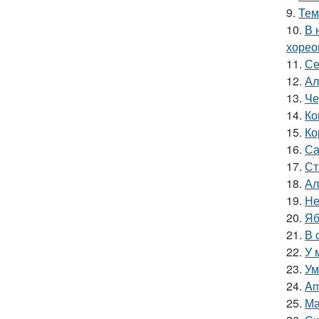
9.
Тем
10.
В 
хорео
11.
Се
12.
Ал
13.
Че
14.
Ко
15.
Ко
16.
Са
17.
Ст
18.
Ал
19.
Не
20.
Яб
21.
В 
22.
У 
23.
Ум
24.
Am
25.
Ма