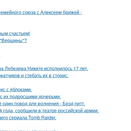
семейного союза с Алексеем брижей -
ным счастьем!
 "Вершины"?
.
 Лебедева Никите исполнилось 17 лет.
тчиков и стебать их в сторис.
кс с яблоками.
 с их подросшими дочерьми.
один повод для волнения - Брэд питт.
 года, сообщили в театре российской армии.
его сериала Tomb Raider.