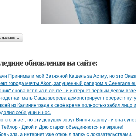
ь дальше →
ледние обновления на сайте:
ачи Принимали мой Затяжной Кашель за Астму, но это Оказа
ект города мечты Akon, запущенный рэпером в Сенегале ещ
аник" снова всплыл в ленте - и интернет первым делом взве
годетная мать Саша зверева демонстрирует перерастянуту
ксей из Калининграда в своё время полностью забил лицо и
удалил себе уши и нос.
о кто знает, но эту девушку зовут Винни харлоу - и она суп
 Тейлор - Джой и Дрю старки объединяются на экране!
овь зла, а интернет уже открыл папку с доказательствами.