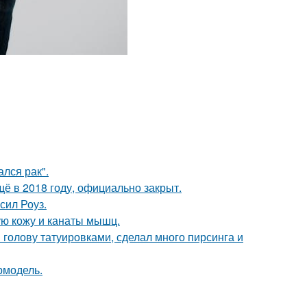
лся рак".
ё в 2018 году, официально закрыт.
сил Роуз.
ю кожу и канаты мышц.
 голову татуировками, сделал много пирсинга и
ермодель.