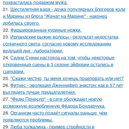
похвасталась подарком мужа.
21.
Шестилетняя варя - дочка популярных блогеров коли
и Марины из блога "Женат на Марине" - наконец
добилась своего.
22.
Фаршированные куриные ножки.
23.
Ирландские рыжие волосы - результат недостатка
солнечного света, согласно новому исследованию
ведущей днк - лаборатории.
24.
Сидни Суини настояла на том, чтобы некоторые
откровенные сцены в 3 сезоне эйфории остались в
сценарии.
25.
"Скажи честно, ты меня хочешь поцеловать или нет?
26.
Фитнес - эволюция Дженнифер энистон: как в 57 лет
выглядеть лучше тридцатилетних.
27.
"Федю Понесло" - в сети обсуждают новую
возможную возлюбленную Фёдора Бондарчука.
28.
Организм часто подаёт сигналы раньше, чем
появляются проблемы.
29.
Люба толкалина - пример стройности и