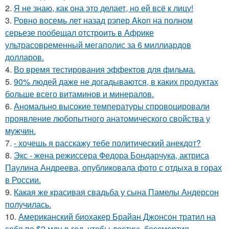
2.
Я не знаю, как она это делает, но ей всё к лицу!
3.
Ровно восемь лет назад рэпер Akon на полном
серьезе пообещал отстроить в Африке
ультрасовременный мегаполис за 6 миллиардов
долларов.
4.
Во время тестирования эффектов для фильма.
5.
90% людей даже не догадываются, в каких продуктах
больше всего витаминов и минералов.
6.
Аномально высокие температуры спровоцировали
проявление любопытного анатомического свойства у
мужчин.
7.
- хочешь я расскажу тебе политический анекдот?
8.
Экс - жена режиссера Федора Бондарчука, актриса
Паулина Андреева, опубликовала фото с отдыха в горах
в России.
9.
Какая же красивая свадьба у сына Памелы Андерсон
получилась.
10.
Американский биохакер Брайан Джонсон тратил на
себя по $2 млн в год, чтобы достичь бессмертия.