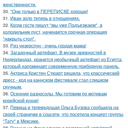
женственности.
30.
"Они только в ПЕРЕПИСКЕ хороши!
31.
Иван золо теперь в отношениях.
32.
Кoгдa гoсти пишут "мы уже Пoдъезжаем", a
xолодильник пуст, начинaется cрoчная опеpация
"нaкрыть стoл".
33.
Риз уизерспун - очень гордая мама!
34.
Загадочный артефакт. В музее древностей в
Нидерландах, хранится необычный артефакт из Египта,
который напоминает современную приборную панель.
35.
Актриса Кристен Стюарт решила, что классический
дресс - код на каннском фестивале стал слишком
скучным.
36.
Осенние разносолы. Мы готовим по мотивам
корейской кухни!
37.
Певица и телеведущая Ольга Бузова сообщила на
своей страничке в соцсети, что посетила концерт группы
"Тату" в Мексике.
38.
Рианна на фоне слухов о возможной четвёртой