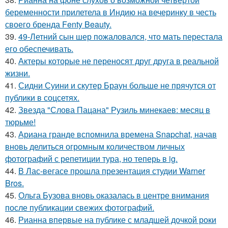
беременности прилетела в Индию на вечеринку в честь
своего бренда Fenty Beauty.
39.
49-Летний сын шер пожаловался, что мать перестала
его обеспечивать.
40.
Актеры которые не переносят друг друга в реальной
жизни.
41.
Сидни Суини и скутер Браун больше не прячутся от
публики в соцсетях.
42.
Звезда "Слова Пацана" Рузиль минекаев: месяц в
тюрьме!
43.
Ариана гранде вспомнила времена Snapchat, начав
вновь делиться огромным количеством личных
фотографий с репетиции тура, но теперь в ig.
44.
В Лас-вегасе прошла презентация студии Warner
Bros.
45.
Ольга Бузова вновь оказалась в центре внимания
после публикации свежих фотографий.
46.
Рианна впервые на публике с младшей дочкой роки