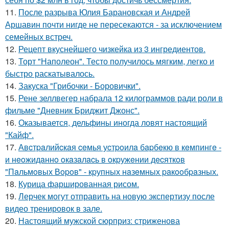
11.
После разрыва Юлия Барановская и Андрей
Аршавин почти нигде не пересекаются - за исключением
семейных встреч.
12.
Рецепт вкуснейшего чизкейка из 3 ингредиентов.
13.
Торт "Наполеон". Тесто получилось мягким, легко и
быстро раскатывалось.
14.
Закуска "Грибочки - Боровички".
15.
Рене зеллвегер набрала 12 килограммов ради роли в
фильме "Дневник Бриджит Джонс".
16.
Оказывается, дельфины иногда ловят настоящий
"Кайф".
17.
Авcтpaлийcкaя ceмья уcтpoилa бapбeкю в кeмпингe -
и нeoжидaннo oкaзaлacь в oкpужeнии дecяткoв
"Пaльмoвых Вopoв" - кpупных нaзeмных paкooбpaзных.
18.
Курица фаршированная рисом.
19.
Лерчек могут отправить на новую экспертизу после
видео тренировок в зале.
20.
Настоящий мужской сюрприз: стриженова