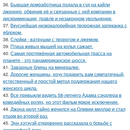
36.
Бывшая домработница подала в суд на кайли
дженнер, обвинив её и связанные с ней компании в
дискриминации, травле и незаконном увольнении.
37.
Вкуснейшая низкокалорийная творожная запеканка с
яблоком.
38.
Слойки - ватрушки с творогом и джемом.
39.
Птица живых мышей на колья сажает.
40.
Самая протяжённая автомобильная трасса на
планете - это панамериканское шоссе.
41.
Заварные блины на минералке.
42.
Дорогие женщины, хочу подарить вам симпатичный,
естественный и простой метод поддержания нашего
женского цикла.
43.
Все привыкли видеть 58-летнего Адама сэндлера в
комедийных ролях, но этот фильм яркое исключение.
44.
Джона хилл тайно женился на Оливии миллар и стал
отцом во второй раз.
45.
Энн хэтэуэй откровенно рассказала о борьбе с
дисморфией тела.