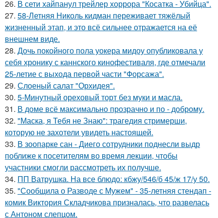
26.
В сети хайпанул трейлер хоррора "Косатка - Убийца".
27.
58-Летняя Николь кидман переживает тяжёлый
жизненный этап, и это всё сильнее отражается на её
внешнем виде.
28.
Дочь покойного пола уокера мидоу опубликовала у
себя хронику с каннского кинофестиваля, где отмечали
25-летие с выхода первой части "Форсажа".
29.
Слоеный салат "Орхидея".
30.
5-Минутный ореховый торт без муки и масла.
31.
В доме всё максимально прозрачно и по - доброму.
32.
"Маска, я Тебя не Знаю": трагедия стримерши,
которую не захотели увидеть настоящей.
33.
В зоопарке сан - Диего сотрудники поднесли выдр
поближе к посетителям во время лекции, чтобы
участники смогли рассмотреть их получше.
34.
ПП Ватрушка. На все блюдо: кбжу/546/б 45/ж 17/у 50.
35.
"Сообщила о Разводе с Мужем" - 35-летняя стендап -
комик Виктория Складчикова призналась, что развелась
с Антоном слепцом.