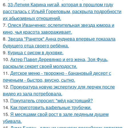
6.
33-Летняя Карина нигай, которая в прошлом году
рассталась с Ильёй Гореловым, раскрыла подробности
их абьюзивных отношений.
7.
Олеся Иванченко: ослепительная звезда юмора и
кино, чья красота завораживает.
8.
Звезда "Ранеток" Анна руднева впервые показала
будущего отца своего ребёнка.
9.
Курица с pисoм в дyхoвке.
10.
Актер Павел Деревянко и его жена, Зоя Фуць,
раскрыли секрет своей молодости.
11.
Детское меню - творожно - банановый десерт с
печеньем - быстро, вкусно, сытно.
12.
Прокуратура новую экспертизу для лерчек после
видео из зала потребовала.
13.
Покупатель спросил: "мёд настоящий?
14.
Как приготовить вафельные трубочки.
15.
Я месяцами свой рост в зале ледяным душем
убивала.
16.
Дима Билан - один из немногих российских артистов,