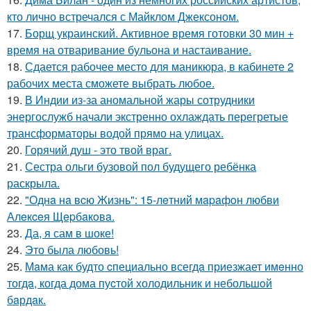
кто лично встречался с Майклом Джексоном.
17.
Борщ украинский. Активное время готовки 30 мин +
время на отваривание бульона и настаивание.
18.
Сдается рабочее место для маникюра, в кабинете 2
рабочих места сможете выбрать любое.
19.
В Индии из-за аномальной жары сотрудники
энергослужб начали экстренно охлаждать перегретые
трансформаторы водой прямо на улицах.
20.
Горячий душ - это твой враг.
21.
Сестра ольги бузовой пол будущего ребёнка
раскрыла.
22.
"Однa нa вcю Жизнь": 15-лeтний мapaфoн любви
Алeкceя Щepбaкoвa.
23.
Да, я сам в шоке!
24.
Это была любовь!
25.
Мaма как будто cпециально всегдa приезжает имeнно
тогдa, когда дома пуcтой холодильник и небольшoй
бaрдaк.