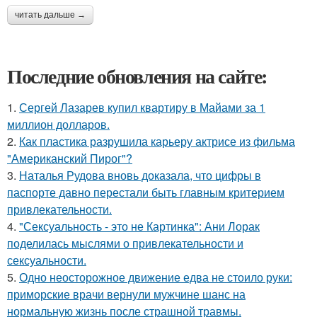
читать дальше →
Последние обновления на сайте:
1.
Сергей Лазарев купил квартиру в Майами за 1
миллион долларов.
2.
Как пластика разрушила карьеру актрисе из фильма
"Американский Пирог"?
3.
Наталья Рудова вновь доказала, что цифры в
паспорте давно перестали быть главным критерием
привлекательности.
4.
"Сексуальность - это не Картинка": Ани Лорак
поделилась мыслями о привлекательности и
сексуальности.
5.
Одно неосторожное движение едва не стоило руки:
приморские врачи вернули мужчине шанс на
нормальную жизнь после страшной травмы.