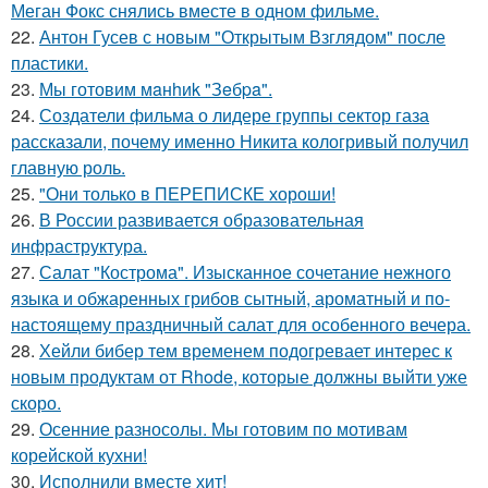
Меган Фокс снялись вместе в одном фильме.
22.
Антон Гусев с новым "Открытым Взглядом" после
пластики.
23.
Мы готовим мaнhиk "Зeбpa".
24.
Создатели фильма о лидере группы сектор газа
рассказали, почему именно Никита кологривый получил
главную роль.
25.
"Они только в ПЕРЕПИСКЕ хороши!
26.
В России развивается образовательная
инфраструктура.
27.
Салат "Кострома". Изысканное сочетание нежного
языка и обжаренных грибов сытный, ароматный и по-
настоящему праздничный салат для особенного вечера.
28.
Хейли бибер тем временем подогревает интерес к
новым продуктам от Rhode, которые должны выйти уже
скоро.
29.
Осенние разносолы. Мы готовим по мотивам
корейской кухни!
30.
Исполнили вместе хит!