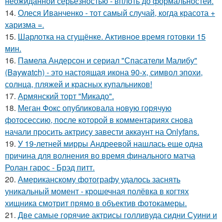
неожиданной серьёзностью - вплоть до формальностей.
14.
Олеся Иванченко - тот самый случай, когда красота +
харизма =.
15.
Шарлотка на сгущёнке. Активное время готовки 15
мин.
16.
Памела Андерсон и сериал "Спасатели Малибу"
(Baywatch) - это настоящая икона 90-х, символ эпохи,
солнца, пляжей и красных купальников!
17.
Армянский торт "Микадо".
18.
Меган Фокс опубликовала новую горячую
фотосессию, после которой в комментариях снова
начали просить актрису завести аккаунт на Onlyfans.
19.
У 19-летней мирры Андреевой нашлась еще одна
причина для волнения во время финального матча
Ролан гарос - Брэд питт.
20.
Американскому фотографу удалось заснять
уникальный момент - крошечная полёвка в когтях
хищника смотрит прямо в объектив фотокамеры.
21.
Две самые горячие актрисы голливуда сидни Суини и