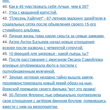
них.
40.
Как в 45 чувствовать себя лучше, чем в 35?
41.
Утка с квашеной капустой.
42.
"Плесень Хайпует" - 67-летнюю мадонну захейтили в
социальных сетях после объявления своего 15-ого
студийного альбома.
43.
Личная жизнь тома харди скрыта за семью замками.
44.
Актер Антон Батырев начал новые отношения
вскоре после развода с четвертой супругой.
45.
10 фрешей для здоровья - какой пьёшь ты?
46.
После расставания с джиганом Оксана Самойлова
впервые опубликовала фото в постели с
полуобнаженным мужчиной.
47.
Зендая, которая недавно тайно вышла замуж,
продемонстрировала новый яркий образ на нью-
йоркской премьере своего фильма "вот это драма!
48.
30-Летняя Флоренс пью официально подтвердила
свои отношения с актёром финном Коулом, появившись
вместе с ним на мероприятии.