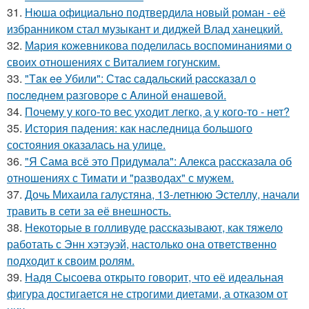
31.
Нюша официально подтвердила новый роман - её
избранником стал музыкант и диджей Влад ханецкий.
32.
Мария кожевникова поделилась воспоминаниями о
своих отношениях с Виталием гогунским.
33.
"Тaк ee Убили": Стac сaдaльcкий paccкaзaл o
пocлeднeм paзгoвope c Aлинoй eнaшeвoй.
34.
Почему у кого-то вес уходит легко, а у кого-то - нет?
35.
История падения: как наследница большого
состояния оказалась на улице.
36.
"Я Сама всё это Придумала": Алекса рассказала об
отношениях с Тимати и "разводах" с мужем.
37.
Дочь Михаила галустяна, 13-летнюю Эстеллу, начали
травить в сети за её внешность.
38.
Некоторые в голливуде рассказывают, как тяжело
работать с Энн хэтэуэй, настолько она ответственно
подходит к своим ролям.
39.
Надя Сысоева открыто говорит, что её идеальная
фигура достигается не строгими диетами, а отказом от