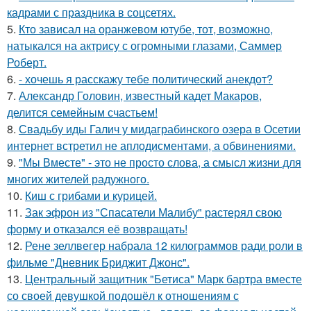
кадрами с праздника в соцсетях.
5.
Кто зависал на оранжевом ютубе, тот, возможно,
натыкался на актрису с огромными глазами, Саммер
Роберт.
6.
- хочешь я расскажу тебе политический анекдот?
7.
Александр Головин, известный кадет Макаров,
делится семейным счастьем!
8.
Свадьбу иды Галич у мидаграбинского озера в Осетии
интернет встретил не аплодисментами, а обвинениями.
9.
"Мы Вместе" - это не просто слова, а смысл жизни для
многих жителей радужного.
10.
Киш с грибами и курицей.
11.
Зак эфрон из "Спасатели Малибу" растерял свою
форму и отказался её возвращать!
12.
Рене зеллвегер набрала 12 килограммов ради роли в
фильме "Дневник Бриджит Джонс".
13.
Центральный защитник "Бетиса" Марк бартра вместе
со своей девушкой подошёл к отношениям с