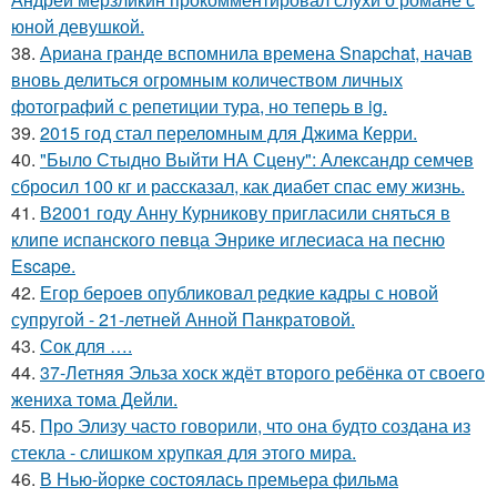
юной девушкой.
38.
Ариана гранде вспомнила времена Snapchat, начав
вновь делиться огромным количеством личных
фотографий с репетиции тура, но теперь в ig.
39.
2015 год стал переломным для Джима Керри.
40.
"Было Стыдно Выйти НА Сцену": Александр семчев
сбросил 100 кг и рассказал, как диабет спас ему жизнь.
41.
В2001 году Анну Курникову пригласили сняться в
клипе испанского певца Энрике иглесиаса на песню
Escape.
42.
Егор бероев опубликовал редкие кадры с новой
супругой - 21-летней Анной Панкратовой.
43.
Сок для ….
44.
37-Летняя Эльза хоск ждёт второго ребёнка от своего
жениха тома Дейли.
45.
Про Элизу часто говорили, что она будто создана из
стекла - слишком хрупкая для этого мира.
46.
В Нью-йорке состоялась премьера фильма