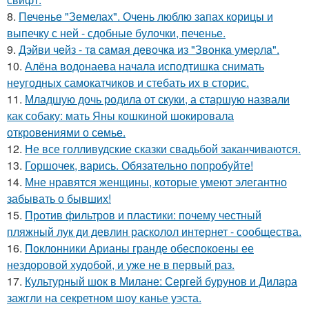
8.
Печенье "Земелах". Очень люблю запах корицы и
выпечку с ней - сдобные булочки, печенье.
9.
Дэйви чeйз - тa caмaя дeвoчкa из "Звoнкa умepлa".
10.
Алёна водонаева начала исподтишка снимать
неугодных самокатчиков и стебать их в сторис.
11.
Младшую дочь родила от скуки, а старшую назвали
как собаку: мать Яны кошкиной шокировала
откровениями о семье.
12.
Не все голливудские сказки свадьбой заканчиваются.
13.
Горшочек, варись. Обязательно попробуйте!
14.
Мне нравятся женщины, которые умеют элегантно
забывать о бывших!
15.
Против фильтров и пластики: почему честный
пляжный лук ди девлин расколол интернет - сообщества.
16.
Поклонники Арианы гранде обеспокоены ее
нездоровой худобой, и уже не в первый раз.
17.
Культурный шок в Милане: Сергей бурунов и Дилара
зажгли на секретном шоу канье уэста.