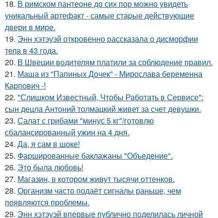
18.
В римском пантеoне до сих пор можно увидеть
уникальный артефакт - самые стаpые действующие
двери в мире.
19.
Энн хэтэуэй откровенно рассказала о дисморфии
тела в 43 года.
20.
В Швеции водителям платили за соблюдение правил.
21.
Маша из "Папиных Дочек" - Мирослава беременна
Карпович -!
22.
"Слишком Известный, Чтобы Работать в Сервисе":
сын децла Антоний толмацкий живет за счет девушки.
23.
Салат с грибами "минус 5 кг"/готовлю
сбалансированный ужин на 4 дня.
24.
Да, я сам в шоке!
25.
Фаршированные баклажаны "Объедение".
26.
Это была любовь!
27.
Магазин, в котором живут тысячи оттенков.
28.
Организм часто подаёт сигналы раньше, чем
появляются проблемы.
29.
Энн хэтэуэй впервые публично поделилась личной