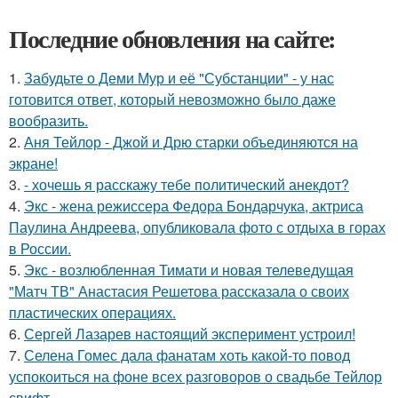
Последние обновления на сайте:
1.
Забудьте о Деми Мур и её "Субстанции" - у нас
готовится ответ, который невозможно было даже
вообразить.
2.
Аня Тейлор - Джой и Дрю старки объединяются на
экране!
3.
- хочешь я расскажу тебе политический анекдот?
4.
Экс - жена режиссера Федора Бондарчука, актриса
Паулина Андреева, опубликовала фото с отдыха в горах
в России.
5.
Экс - возлюбленная Тимати и новая телеведущая
"Матч ТВ" Анастасия Решетова рассказала о своих
пластических операциях.
6.
Сергей Лазарев настоящий эксперимент устроил!
7.
Селена Гомес дала фанатам хоть какой-то повод
успокоиться на фоне всех разговоров о свадьбе Тейлор
свифт.