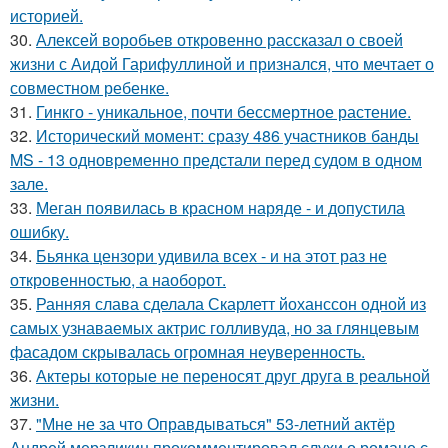
историей.
30.
Алексей воробьев откровенно рассказал о своей
жизни с Аидой Гарифуллиной и признался, что мечтает о
совместном ребенке.
31.
Гинкго - уникальное, почти бессмертное растение.
32.
Исторический момент: сразу 486 участников банды
MS - 13 одновременно предстали перед судом в одном
зале.
33.
Меган появилась в красном наряде - и допустила
ошибку.
34.
Бьянка цензори удивила всех - и на этот раз не
откровенностью, а наоборот.
35.
Ранняя слава сделала Скарлетт йоханссон одной из
самых узнаваемых актрис голливуда, но за глянцевым
фасадом скрывалась огромная неуверенность.
36.
Актеры которые не переносят друг друга в реальной
жизни.
37.
"Мне не за что Оправдываться" 53-летний актёр
Андрей мерзликин прокомментировал слухи о романе с