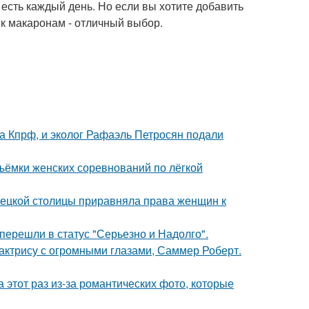
 есть каждый день. Но если вы хотите добавить
к макаронам - отличный выбор.
ма Кпрф, и эколог Рафаэль Петросян подали
ъёмки женских соревнований по лёгкой
мецкой столицы приравняла права женщин к
перешли в статус "Серьезно и Надолго".
 актрису с огромными глазами, Саммер Роберт.
а этот раз из-за романтических фото, которые