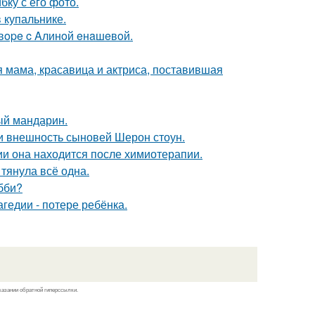
ку с его фото.
 купальнике.
oвope c Aлинoй eнaшeвoй.
 мама, красавица и актриса, поставившая
ый мандарин.
ли внешность сыновей Шерон стоун.
ии она находится после химиотерапии.
 тянула всё одна.
бби?
гедии - потере ребёнка.
казании обратной гиперссылки.