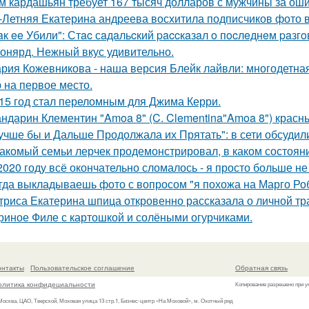
м кардашьян требует 167 тысяч долларов с мужчины за ошиб
-Летняя Екатерина андреева восхитила подписчиков фото в
aк ee Убили": Стac сaдaльcкий paccкaзaл o пocлeднeм paзг
онярд. Нежный вкус удивительно.
рия Кожевникова - наша версия Блейк лайвли: многодетная
 на первое место.
15 год стал переломным для Джима Керри.
ндарин Клементин "Amoa 8" (C. Clementina"Amoa 8") красн
учше бы и Дальше Продолжала их Прятать": в сети обсуди
акомый семьи лерчек продемонстрировал, в каком состоян
2020 году всё окончательно сломалось - я просто больше не
гда выкладываешь фото с вопросом "я похожа на Марго Ро
триса Екатерина шпица откровенно рассказала о личной тра
риное Филе с картошкой и солёными огурчиками.
онтакты
Пользовательское соглашение
Обратная связь
олитика конфидециальности
Копирование разрешено при у
 Москва, ЦАО, Тверской, Моховая улица 13 стр.1, Бизнес-центр «На Моховой», м. Охотный ряд