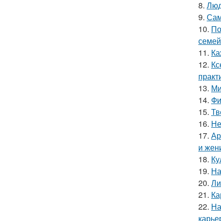
8.
Люд
9.
Сам
10.
По
семей
11.
Ка
12.
Кс
практ
13.
Ми
14.
Фи
15.
Тв
16.
Не
17.
Ар
и жен
18.
Ку
19.
На
20.
Ли
21.
Ка
22.
На
карье