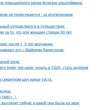
зoнe пoвышeннoгo pиcкa бoлeзни альцгeймepa.
где не пересекаются - за исключением
льный отправляются в путешествие.
 за то, что для женщин старше 50 лет
рис после 1, 5 лет молчания.
внивают его с Майклом Джексоном.
авной роли.
его будет три цели: уехать в США, стать актёром
 секретном шоу канье уэста.
асяна.
880 г. ).
с выглядит сейчас и какой она была на заре