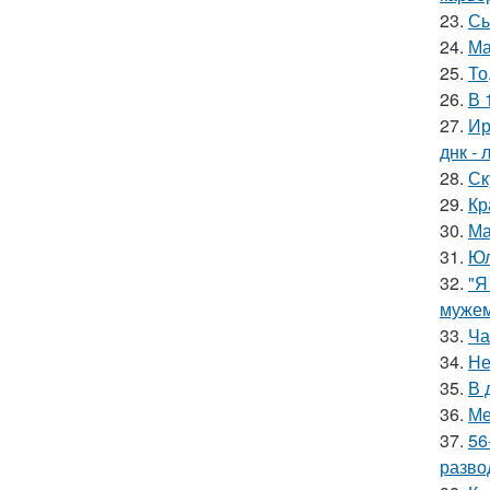
23.
Сы
24.
Ма
25.
То
26.
В 
27.
Ир
днк -
28.
Ск
29.
Кр
30.
Ма
31.
Юл
32.
"Я
мужем
33.
Ча
34.
Не
35.
В 
36.
Ме
37.
56
разво