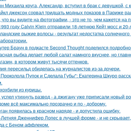
н Михаила круга, Александр, вступил в брак с девушкой, с
йкл джексон сорвал тридцать модных показов в Париже ра
, что вы видите на фотографии, - это не то, чем кажется на 
1993 году Calvin Klein отправили 18-летнюю Кейт мосс и 20
ландские рыжие волосы - результат недостатка солнечного
 лаборатории.
утер Браун в подкасте Second Thought поделился подробно
асная рыбка делает любой салат намного вкуснее, но главн
газин, в котором живут тысячи оттенков.
ия пересильд обиделась на журналистов из-за дочери.
 Проколола Пупок и Сделала Губы": Екатерина Шкуро расск
.
хохбили из курицы.
 успел утихнуть развод - а джигану уже приписали новый р
доме всё максимально прозрачно и по - доброму.
ган появилась в красном наряде - и допустила ошибку.
-Летняя Дженнифер Лопес в лучшей форме - и не скрывает,
да с Беном аффлеком.