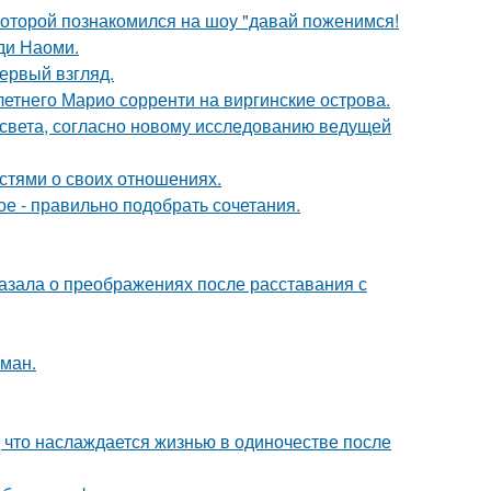
 которой познакомился на шоу "давай поженимся!
ди Наоми.
первый взгляд.
-летнего Марио сорренти на виргинские острова.
 света, согласно новому исследованию ведущей
стями о своих отношениях.
ое - правильно подобрать сочетания.
азала о преображениях после расставания с
оман.
 что наслаждается жизнью в одиночестве после