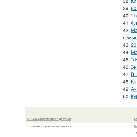
38.
Ки
39.
60
40.
"Т
41.
Фл
42.
Ма
семью
43.
20
44.
Ма
45.
"Л
46.
Зн
47.
В 
48.
Ко
49.
Ак
50.
Ку
© 2026 Современная девушка
К
П
Изысканная и жгучая женская страничка
г.