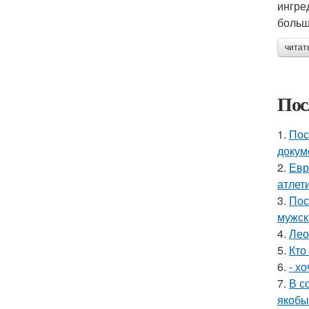
ингре
больш
читат
Пос
1.
Пос
докум
2.
Евр
атлети
3.
Пос
мужск
4.
Лео
5.
Кто
6.
- х
7.
В с
якобы