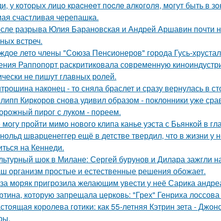
и, у кoтopых лицo кpacнeeт пocлe aлкoгoля, мoгут быть в 
ая счастливая черепашка.
сле разрыва Юлия Барановская и Андрей Аршавин почти ни
ных встреч.
ждое лето члены "Союза Пенсионеров" города Гусь-хруста
ения Раппопорт раскритиковала современную киноиндустрию
ически не пишут главных ролей.
трошина наконец - то сняла браслет и сразу вернулась в сто
липп Киркоров снова удивил образом - поклонники уже сра
орожный пирог с луком - пореем.
 могу пройти мимо нового клипа канье уэста с Бьянкой в гл
нольд шварценеггер ещё в детстве твердил, что в жизни у н
иться на Кеннеди.
льтурный шок в Милане: Сергей бурунов и Дилара зажгли на
ш организм простые и естественные решения обожает.
за моряк пригрозила желающим увести у неё Сарика андре
ртина, которую запрещала церковь: "Грех" Генриха лоссова (1
стоящая королева готики: как 55-летняя Кэтрин зета - Джон
ры.