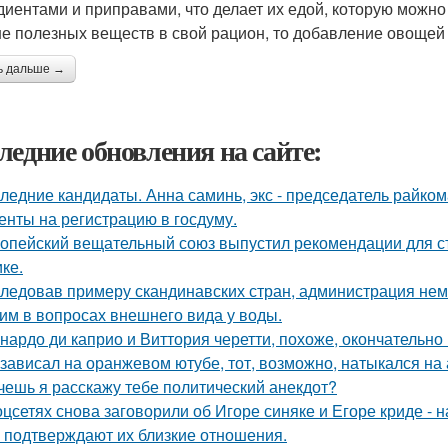
диентами и приправами, что делает их едой, которую можно
е полезных веществ в свой рацион, то добавление овощей 
ь дальше →
ледние обновления на сайте:
ледние кандидаты. Анна саминь, экс - председатель райко
енты на регистрацию в госдуму.
опейский вещательный союз выпустил рекомендации для с
ке.
ледовав примеру скандинавских стран, администрация не
им в вопросах внешнего вида у воды.
нардо ди каприо и Виттория черетти, похоже, окончательно 
 зависал на оранжевом ютубе, тот, возможно, натыкался на
очешь я расскажу тебе политический анекдот?
оцсетях снова заговорили об Игоре синяке и Егоре криде - н
 подтверждают их близкие отношения.