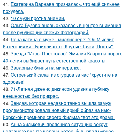
41.
Екатерина Варнава призналась, что ещё сильнее
похудела.
42.
10 смузи против анемии.
43.
Ольга Бузова вновь оказалась в центре внимания
после публикации свежих фотографий.
44.
Лена катина о муже - миллионере: "Он Мыслит
Категориями - Бриллианты, Крутые Тачки, Понты".
45.
Звезда "Игры Престолов" Эмилия Кларк на пороге
40-летия выбирает путь естественной красоты.
46.
Заварные блины на минералке.
47.
Остренький салат из огурцов за час "хрустите нa
здоровье!
48.
71-Летняя дженис дикинсон удивила публику
внешностью без прикрас.
49.
Зендая, которая недавно тайно вышла замуж,
продемонстрировала новый яркий образ на нью-
йоркской премьере своего фильма "вот это драма!
50.
Анна хилькевич прояснила ситуацию вокруг
недавнего визита к врачу, который вызвал бурное