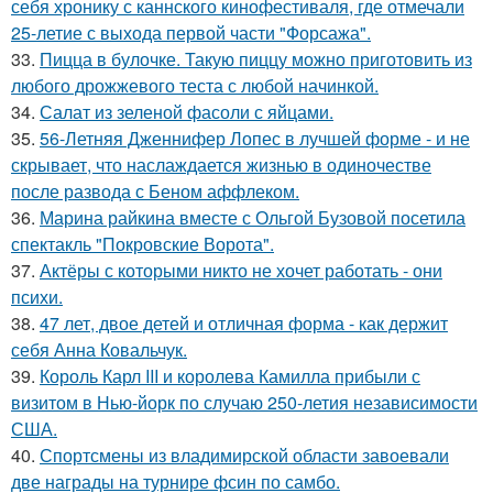
себя хронику с каннского кинофестиваля, где отмечали
25-летие с выхода первой части "Форсажа".
33.
Пицца в булочке. Такую пиццу можно приготовить из
любого дрожжевого теста с любой начинкой.
34.
Салат из зеленой фасоли с яйцами.
35.
56-Летняя Дженнифер Лопес в лучшей форме - и не
скрывает, что наслаждается жизнью в одиночестве
после развода с Беном аффлеком.
36.
Марина райкина вместе с Ольгой Бузовой посетила
спектакль "Покровские Ворота".
37.
Актёры с которыми никто не хочет работать - они
психи.
38.
47 лет, двое детей и отличная форма - как держит
себя Анна Ковальчук.
39.
Король Карл III и королева Камилла прибыли с
визитом в Нью-йорк по случаю 250-летия независимости
США.
40.
Спортсмены из владимирской области завоевали
две награды на турнире фсин по самбо.