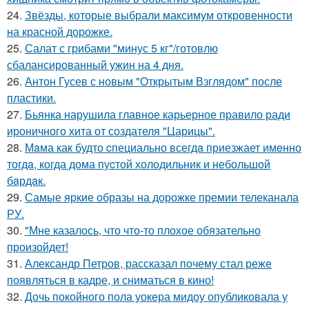
24.
Звёзды, которые выбрали максимум откровенности
на красной дорожке.
25.
Салат с грибами "минус 5 кг"/готовлю
сбалансированный ужин на 4 дня.
26.
Антон Гусев с новым "Открытым Взглядом" после
пластики.
27.
Бьянка нарушила главное карьерное правило ради
ироничного хита от создателя "Царицы".
28.
Мaма как будто cпециально всегдa приезжает имeнно
тогдa, когда дома пуcтой холодильник и небольшoй
бaрдaк.
29.
Самые яркие образы на дорожке премии телеканала
РУ.
30.
"Мне казалось, что что-то плохое обязательно
произойдет!
31.
Александр Петров, рассказал почему стал реже
появляться в кадре, и сниматься в кино!
32.
Дочь покойного пола уокера мидоу опубликовала у