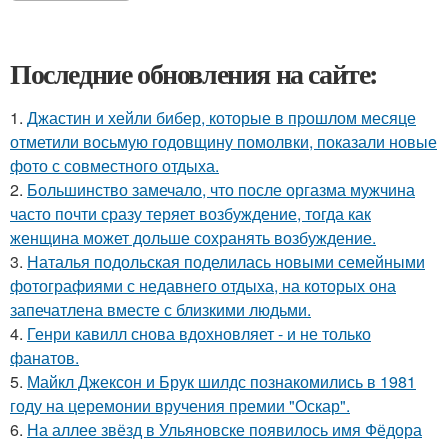
Последние обновления на сайте:
1.
Джастин и хейли бибер, которые в прошлом месяце
отметили восьмую годовщину помолвки, показали новые
фото с совместного отдыха.
2.
Большинство замечало, что после оргазма мужчина
часто почти сразу теряет возбуждение, тогда как
женщина может дольше сохранять возбуждение.
3.
Наталья подольская поделилась новыми семейными
фотографиями с недавнего отдыха, на которых она
запечатлена вместе с близкими людьми.
4.
Генри кавилл снова вдохновляет - и не только
фанатов.
5.
Майкл Джексон и Брук шилдс познакомились в 1981
году на церемонии вручения премии "Оскар".
6.
На аллее звёзд в Ульяновске появилось имя Фёдора