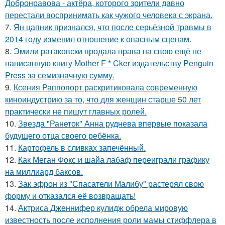
Добронравова - актёра, которого зрители давно
перестали воспринимать как чужого человека с экрана.
7.
Ян цапник признался, что после серьёзной травмы в
2014 году изменил отношение к опасным сценам.
8.
Эмили ратаковски продала права на свою ещё не
написанную книгу Mother F * Cker издательству Penguin
Press за семизначную сумму.
9.
Ксения Раппопорт раскритиковала современную
киноиндустрию за то, что для женщин старше 50 лет
практически не пишут главных ролей.
10.
Звезда "Ранеток" Анна руднева впервые показала
будущего отца своего ребёнка.
11.
Картофель в сливках запечённый.
12.
Как Меган Фокс и шайа лабаф переиграли графику
на миллиард баксов.
13.
Зак эфрон из "Спасатели Малибу" растерял свою
форму и отказался её возвращать!
14.
Актриса Дженнифер кулидж обрела мировую
известность после исполнения роли мамы стиффлера в