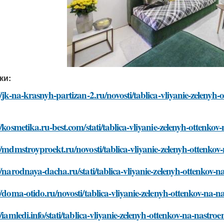
ки:
//jk-na-krasnyh-partizan-2.ru/novosti/tablica-vliyanie-zelenyh-
//kosmetika.ru-best.com/stati/tablica-vliyanie-zelenyh-ottenkov
//mdmstroyproekt.ru/novosti/tablica-vliyanie-zelenyh-ottenkov
//narodnaya-dacha.ru/stati/tablica-vliyanie-zelenyh-ottenkov-n
//doma-otido.ru/novosti/tablica-vliyanie-zelenyh-ottenkov-na-n
//iamledi.info/stati/tablica-vliyanie-zelenyh-ottenkov-na-nastroe