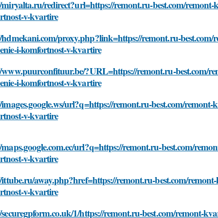
//miryalta.ru/redirect?url=https://remont.ru-best.com/remont-kv
tnost-v-kvartire
//hdmekani.com/proxy.php?link=https://remont.ru-best.com/re
enie-i-komfortnost-v-kvartire
//www.puurconfituur.be/?URL=https://remont.ru-best.com/remo
enie-i-komfortnost-v-kvartire
//images.google.ws/url?q=https://remont.ru-best.com/remont-kva
tnost-v-kvartire
//maps.google.com.ec/url?q=https://remont.ru-best.com/remont-
tnost-v-kvartire
//ittube.ru/away.php?href=https://remont.ru-best.com/remont-kv
tnost-v-kvartire
//securegpform.co.uk/1/https://remont.ru-best.com/remont-kvart