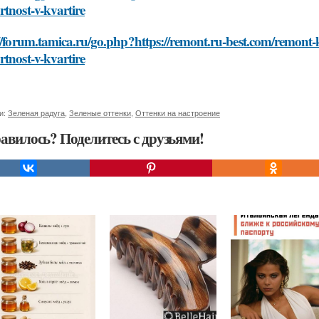
tnost-v-kvartire
//forum.tamica.ru/go.php?https://remont.ru-best.com/remont-kv
tnost-v-kvartire
и:
Зеленая радуга
,
Зеленые оттенки
,
Оттенки на настроение
авилось? Поделитесь с друзьями!