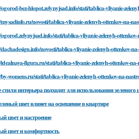
//ogorod-bez-hlopot.zelynyjsad.info/stati/tablica-vliyanie-zelen
//mysadinfo.ru/novosti/tablica-vliyanie-zelenyh-ottenkov-na-nas
//ogorod.zelynyjsad.info/stati/tablica-vliyanie-zelenyh-ottenkov
//dachadesign.info/novosti/tablica-vliyanie-zelenyh-ottenkov-na
//idealnaya-figura.ru/stati/tablica-vliyanie-zelenyh-ottenkov-na
//by-womens.ru/stati/tablica-vliyanie-zelenyh-ottenkov-na-nastr
 стили интерьера подходят для использования зеленого 
еленый цвет влияет на освещение в квартире
ый цвет и настроение
ый цвет и комфортность