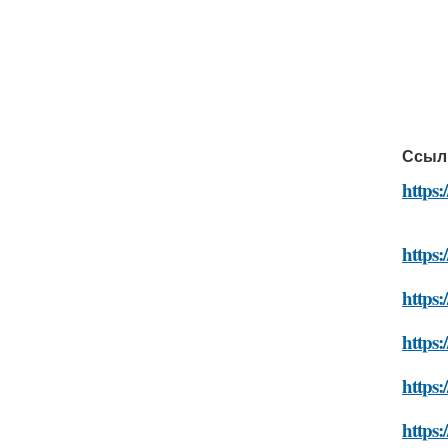
Ссыл
https:
https:
https:
https:
https:
https: