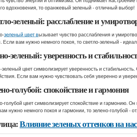
ть чувство энергии и оптимизма. Он поднимает настроение 
го вдохновения, то оранжевый зеленый - отличный выбор!
тло-зеленый: расслабление и умиротво
о-
зеленый цвет в
ызывает чувство расслабления и умиротвор
. Если вам нужно немного покоя, то светло-зеленый - идеа
но-зеленый: уверенность и стабильнос
-зеленый цвет символизирует уверенность и стабильность. 
йствия. Если вам нужно чувствовать себя уверенно и увере
ено-голубой: спокойствие и гармония
о-голубой цвет символизирует спокойствие и гармонию. Он 
вам нужно немного покоя и гармонии, то зелено-голубой - о
лица:
Влияние зеленых оттенков на на