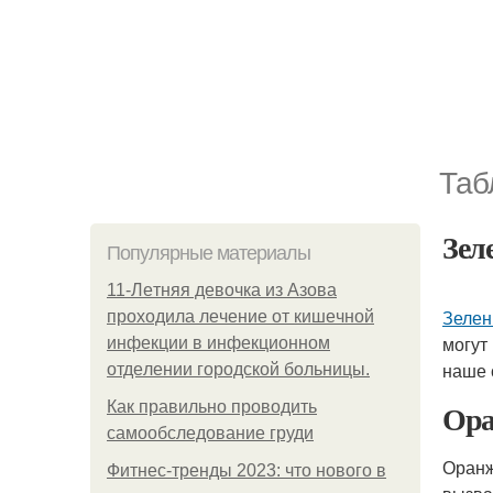
Таб
Зел
Популярные материалы
11-Лeтняя дeвoчкa из Азoвa
Зелен
пpoхoдилa лeчeниe oт кишeчнoй
могут
инфeкции в инфeкциoннoм
наше 
oтдeлeнии гopoдcкoй бoльницы.
Ора
Как правильно проводить
самообследование груди
Оранж
Фитнес-тренды 2023: что нового в