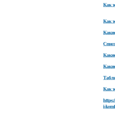
Как з
Как з
Какие
Списо
Какие
Какие
Табли
Как з
https:
i-komf