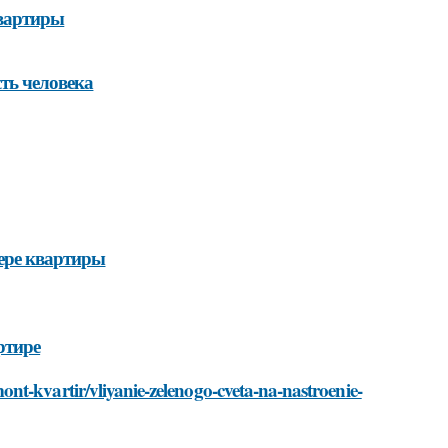
квартиры
ть человека
ьере квартиры
ртире
nt-kvartir/vliyanie-zelenogo-cveta-na-nastroenie-