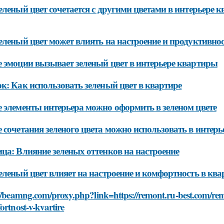
еленый цвет сочетается с другими цветами в интерьере 
еленый цвет может влиять на настроение и продуктивнос
 эмоции вызывает зеленый цвет в интерьере квартиры
к: Как использовать зеленый цвет в квартире
 элементы интерьера можно оформить в зеленом цвете
 сочетания зеленого цвета можно использовать в интер
ца: Влияние зеленых оттенков на настроение
еленый цвет влияет на настроение и комфортность в ква
//beamng.com/proxy.php?link=https://remont.ru-best.com/remo
ortnost-v-kvartire