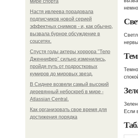
вызва
мире спорта
немно
Настя ивлеева порадовала
Све
подписчиков новой серией
эффектных снимков - и, как обычно,
вызвала бурное обсуждение в
Светл
соцсетях.
нервы
Спустя годы актеры хоррора "Тело
Тем
Дженнифер" сильно изменились,
пройдя путь от подростковых
Темно
кумиров до мировых звезд.
споко
В Сиднее возвели самый высокий
Зел
деревянный небоскреб в мире -
Atlassian Central.
Зелен
Как организовать свое время для
Если 
достижения порядка
Таб