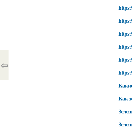
https:
https:
https:
https:
https:
⇦
https:
Какие
Как з
Зелен
Зелен