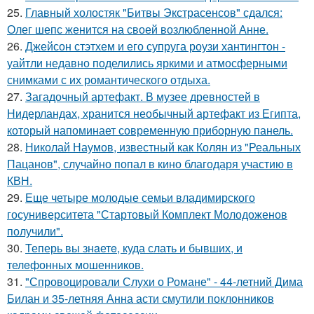
25.
Главный холостяк "Битвы Экстрасенсов" сдался:
Олег шепс женится на своей возлюбленной Анне.
26.
Джейсон стэтхем и его супруга роузи хантингтон -
уайтли недавно поделились яркими и атмосферными
снимками с их романтического отдыха.
27.
Загадочный артефакт. В музее древностей в
Нидерландах, хранится необычный артефакт из Египта,
который напоминает современную приборную панель.
28.
Николай Наумов, известный как Колян из "Реальных
Пацанов", случайно попал в кино благодаря участию в
КВН.
29.
Еще четыре молодые семьи владимирского
госуниверситета "Стартовый Комплект Молодоженов
получили".
30.
Теперь вы знaетe, куда слать и бывших, и
телeфонныx мошенников.
31.
"Спровоцировали Слухи о Романе" - 44-летний Дима
Билан и 35-летняя Анна асти смутили поклонников