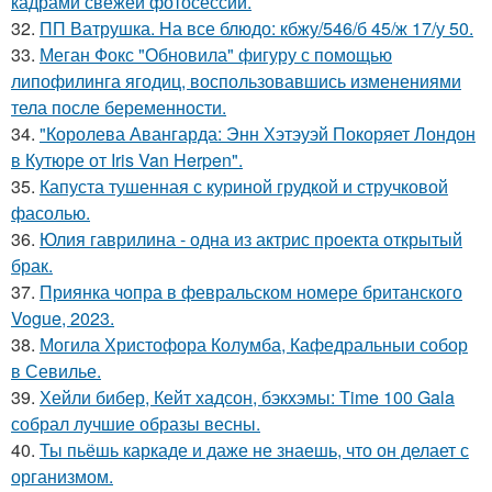
кадрами свежей фотосессии.
32.
ПП Ватрушка. На все блюдо: кбжу/546/б 45/ж 17/у 50.
33.
Меган Фокс "Обновила" фигуру с помощью
липофилинга ягодиц, воспользовавшись изменениями
тела после беременности.
34.
"Королева Авангарда: Энн Хэтэуэй Покоряет Лондон
в Кутюре от Iris Van Herpen".
35.
Капуста тушенная с куриной грудкой и стручковой
фасолью.
36.
Юлия гаврилина - одна из актрис проекта открытый
брак.
37.
Приянка чопра в февральском номере британского
Vogue, 2023.
38.
Могила Христофора Колумба, Кафедральныи собор
в Севилье.
39.
Хейли бибер, Кейт хадсон, бэкхэмы: Time 100 Gala
собрал лучшие образы весны.
40.
Ты пьёшь каркаде и даже не знаешь, что он делает с
организмом.