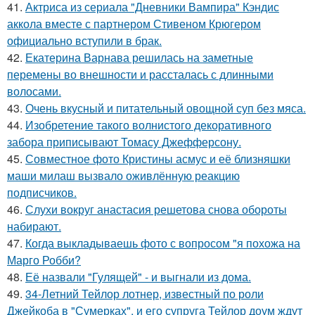
41.
Актриса из сериала "Дневники Вампира" Кэндис
аккола вместе с партнером Стивеном Крюгером
официально вступили в брак.
42.
Екатерина Варнава решилась на заметные
перемены во внешности и рассталась с длинными
волосами.
43.
Очень вкусный и питательный овощной суп без мяса.
44.
Изобретение такого волнистого декоративного
забора приписывают Томасу Джефферсону.
45.
Совместное фото Кристины асмус и её близняшки
маши милаш вызвало оживлённую реакцию
подписчиков.
46.
Слухи вокруг анастасия решетова снова обороты
набирают.
47.
Когда выкладываешь фото с вопросом "я похожа на
Марго Робби?
48.
Её назвали "Гулящей" - и выгнали из дома.
49.
34-Летний Тейлор лотнер, известный по роли
Джейкоба в "Сумерках", и его супруга Тейлор доум ждут