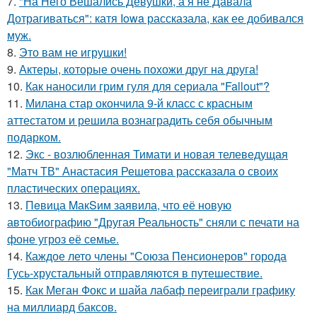
7.
"На Него Вешались Девушки, а я не Давала
Дотрагиваться": катя Iowa рассказала, как ее добивался
муж.
8.
Это вам не игрушки!
9.
Актеры, которые очень похожи друг на друга!
10.
Как наносили грим гуля для сериала "Fallout"?
11.
Милана стар окончила 9-й класс с красным
аттестатом и решила вознаградить себя обычным
подарком.
12.
Экс - возлюбленная Тимати и новая телеведущая
"Матч ТВ" Анастасия Решетова рассказала о своих
пластических операциях.
13.
Пeвица MакSим заявила, что её новую
автобиографию "Другая Реальность" сняли с печати на
фоне угроз её семье.
14.
Каждое лето члены "Союза Пенсионеров" города
Гусь-хрустальный отправляются в путешествие.
15.
Как Меган Фокс и шайа лабаф переиграли графику
на миллиард баксов.