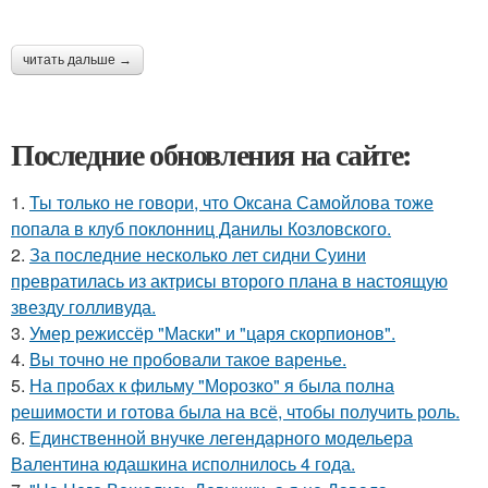
читать дальше →
Последние обновления на сайте:
1.
Ты только не говори, что Оксана Самойлова тоже
попала в клуб поклонниц Данилы Козловского.
2.
За последние несколько лет сидни Суини
превратилась из актрисы второго плана в настоящую
звезду голливуда.
3.
Умер режиссёр "Маски" и "царя скорпионов".
4.
Вы точно не пробовали такое варенье.
5.
На пробах к фильму "Морозко" я была полна
решимости и готова была на всё, чтобы получить роль.
6.
Единственной внучке легендарного модельера
Валентина юдашкина исполнилось 4 года.