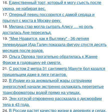
16.
Единственный торт, который я могу съесть после
ужина, не набирая вес.
17.
Оперный певец поссорился с дамой сердца и
прыгнул с моста в Москву-реку.
18.
Милана стар могла сыграть Алису … но роль
досталась Ане пересильд.
19.
"Мне Нравится, как я Выгляжу" - 36-летняя
телеведущая Ида Галич показала фигуру спустя десять
месяцев после родов.
20.
Ольга Орлова трогательно обратилась к Жанне
Фриске в годовщину её смерти.
21.
С ростом 2 метра 31 сантиметр Мануте бол казался
пришельцем даже в лиге гигантов.
22.
В Индии из-за аномальной жары сотрудники
энергослужб начали экстренно охлаждать перегретые
трансформаторы водой прямо на улицах.
23.
Энн хэтэуэй откровенно рассказала о дисморфии
тела в 43 года.
24.
В России растет качество жизни в деревнях и селах.