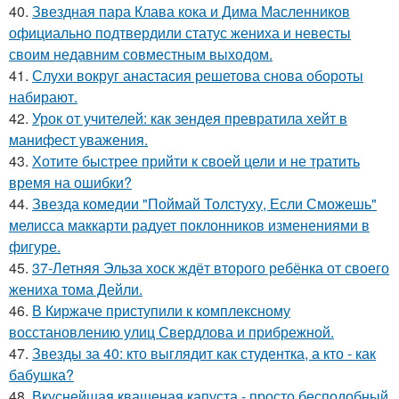
40.
Звездная пара Клава кока и Дима Масленников
официально подтвердили статус жениха и невесты
своим недавним совместным выходом.
41.
Слухи вокруг анастасия решетова снова обороты
набирают.
42.
Урок от учителей: как зендея превратила хейт в
манифест уважения.
43.
Хотите быстрее прийти к своей цели и не тратить
время на ошибки?
44.
Звезда комедии "Поймай Толстуху, Если Сможешь"
мелисса маккарти радует поклонников изменениями в
фигуре.
45.
37-Летняя Эльза хоск ждёт второго ребёнка от своего
жениха тома Дейли.
46.
В Киржаче приступили к комплексному
восстановлению улиц Свердлова и прибрежной.
47.
Звезды за 40: кто выглядит как студентка, а кто - как
бабушка?
48.
Вкуснейшая квашеная капуста - просто бесподобный