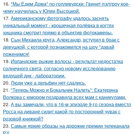
16.
"Мы Едим Дома" по-голливудски: Гвинет пэлтроу кое-
чему научилась у Юлии Высоцкой.
17.
Американскому фотографу удалось заснять
уникальный момент - крошечная полёвка в когтях
хищника смотрит прямо в объектив фотокамеры.
18.
Сын Михаила круга, Александр, вступил в брак с
девушкой, с которой познакомился на шоу "давай
поженимся!
19.
Ирландские рыжие волосы - результат недостатка
солнечного света, согласно новому исследованию
ведущей днк - лаборатории.
20.
Люди уже а дельфин нет сдались.
21.
"Теперь Можно и Бокальчик Налить": Екатерина
Волкова с юмором поздравила всех мам с каникулами.
22.
А вы замечали, что в 16-м эпизоде 9-го сезона вместо
Росса на диване сидит какой-то посторонний чувак с
розовой книжкой?
23.
Самые яркие образы на дорожке премии телеканала
РУ.