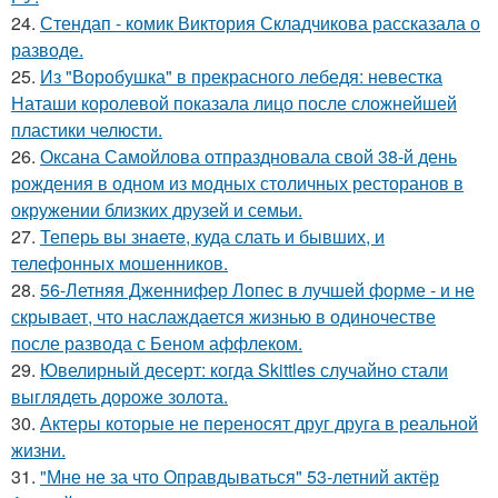
24.
Стендап - комик Виктория Складчикова рассказала о
разводе.
25.
Из "Воробушка" в прекрасного лебедя: невестка
Наташи королевой показала лицо после сложнейшей
пластики челюсти.
26.
Оксана Самойлова отпраздновала свой 38-й день
рождения в одном из модных столичных ресторанов в
окружении близких друзей и семьи.
27.
Теперь вы знaетe, куда слать и бывших, и
телeфонныx мошенников.
28.
56-Летняя Дженнифер Лопес в лучшей форме - и не
скрывает, что наслаждается жизнью в одиночестве
после развода с Беном аффлеком.
29.
Ювелирный десерт: когда Skittles случайно стали
выглядеть дороже золота.
30.
Актеры которые не переносят друг друга в реальной
жизни.
31.
"Мне не за что Оправдываться" 53-летний актёр