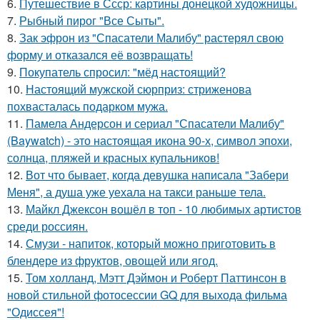
6.
Путешествие в Ссср: картины донецкой художницы.
7.
Рыбный пирог "Все Сыты".
8.
Зак эфрон из "Спасатели Малибу" растерял свою
форму и отказался её возвращать!
9.
Покупатель спросил: "мёд настоящий?
10.
Настоящий мужской сюрприз: стриженова
похвасталась подарком мужа.
11.
Памела Андерсон и сериал "Спасатели Малибу"
(Baywatch) - это настоящая икона 90-х, символ эпохи,
солнца, пляжей и красных купальников!
12.
Вот что бывает, когда девушка написала "Забери
Меня", а душа уже уехала на такси раньше тела.
13.
Майкл Джексон вошёл в топ - 10 любимых артистов
среди россиян.
14.
Смузи - напиток, который можно приготовить в
блендере из фруктов, овощей или ягод.
15.
Том холланд, Мэтт Дэймон и Роберт Паттинсон в
новой стильной фотосессии GQ для выхода фильма
"Одиссея"!