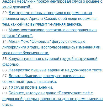
Андрей мерзликин прокомментировал слухи о романе с
юной девушкой.
32.
В интернете вновь заговорили о переменах во
внешнем виде Ариелы Самойловой люди поражены
тем, как сейчас выглядит 14-летняя девочка.
33.
Мария кожевникова рассказала о возвращении в
сериал "Универ".
34.
Меган Фокс "Обновила" фигуру с помощью
липофилинга ягодиц, воспользовавшись изменениями
тела после беременности.
35.
Капуста тушенная с куриной грудкой и стручковой
фасолью.
36.
Невероятно пышные вареники на дрожжевом тесте.
37.
Лолита объяснила, почему согласилась на
совместный трек с Instasamka.
38.
10 смузи против анемии.
39.
Бейонсе, которую недавно "Перепутали" с её с
подросшей дочерью, впервые за долгое время сменила
стиль.