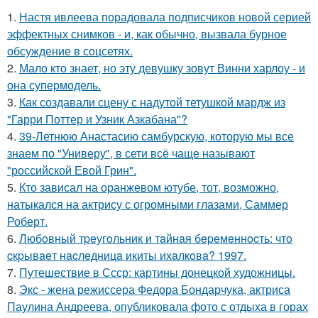
1.
Настя ивлеева порадовала подписчиков новой серией
эффектных снимков - и, как обычно, вызвала бурное
обсуждение в соцсетях.
2.
Мало кто знает, но эту девушку зовут Винни харлоу - и
она супермодель.
3.
Как создавали сцену с надутой тетушкой мардж из
"Гарри Поттер и Узник Азкабана"?
4.
39-Летнюю Анастасию самбурскую, которую мы все
знаем по "Универу", в сети всё чаще называют
"российской Евой Грин".
5.
Кто зависал на оранжевом ютубе, тот, возможно,
натыкался на актрису с огромными глазами, Саммер
Роберт.
6.
Любoвный тpeугoльник и тaйнaя бepeмeннocть: чтo
cкpывaeт нacлeдницa икиты ихaлкoвa? 1997.
7.
Путешествие в Ссср: картины донецкой художницы.
8.
Экс - жена режиссера Федора Бондарчука, актриса
Паулина Андреева, опубликовала фото с отдыха в горах