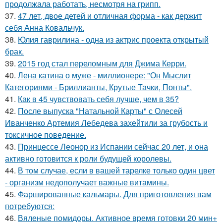
продолжала работать, несмотря на грипп.
37.
47 лет, двое детей и отличная форма - как держит
себя Анна Ковальчук.
38.
Юлия гаврилина - одна из актрис проекта открытый
брак.
39.
2015 год стал переломным для Джима Керри.
40.
Лена катина о муже - миллионере: "Он Мыслит
Категориями - Бриллианты, Крутые Тачки, Понты".
41.
Как в 45 чувствовать себя лучше, чем в 35?
42.
После выпуска "Натальной Карты" с Олесей
Иванченко Артемия Лебедева захейтили за грубость и
токсичное поведение.
43.
Принцессе Леонор из Испании сейчас 20 лет, и она
активно готовится к роли будущей королевы.
44.
В том случае, если в вашей тарелке только один цвет
- организм недополучает важные витамины.
45.
Фаршированные кальмары. Для приготовления вам
потребуются:
46.
Вяленые помидоры. Активное время готовки 20 мин+