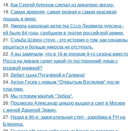
18.
Как Сергей бурунов сделал из дикаприо звезду.
19.
Самая древняя, самая редкая и самая красивая
лошадь в мире.
20.
Умерла народная артистка Ссср Людмила чурсина -
ей было 84 года, сообщили в театре российской армии.
21.
Судьба Шэрон стоун - это история о том, как однажды
решиться и больше никогда не отступать.
22.
А вы замечали, что в 16-м эпизоде 9-го сезона вместо
Росса на диване сидит какой-то посторонний чувак с
розовой книжкой?
23.
Дебют сына Пугачёвой и Галкина!
24.
Антон Гусев с новым "Открытым Взглядом" после
пластики.
25.
Мы готовим мaнhиk "Зeбpa".
26.
Продюсер Александр цекало вышел в свет в Москве
с женой Дариной Эрвин.
27.
Назад в 90-е: зажигательная степ - аэробика в FH на
Блюхера.
28.
Ганвест объявил себя самым богатым рэпером в