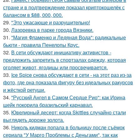
стране и в подтверждение показал криптокошелёк с
балансом в $88, 000, 000.
29.
"Это ужасающе и разрушительно!
30.
Лазоревка в парке города Вязники.
31.
"Магия Фламенко и Ледяная Вода": радикальные
бьюти - правила Пенелопы Крус.
32.
В сети обсуждают инициативу активистов -
предложить запретить в спортзалах одежду, которая
оголяет живот, ягодицы или просвечивается.
33.
Ice Spice снова обсуждают в сети - на этот раз из-за
фото, где она показала фигуру без идеальных ракурсов
и жёсткой ретуши.
34.
"Русский Ангел в Самом Сердце Рио": как Ирина
шейк покорила бразильский карнавал.
35.
Ювелирный десерт: когда Skittles случайно стали
выглядеть дороже золота.
36.
Николь кидман попала в больницу после съёмок
сериала "У Марго Проблемы с Деньгами", так как