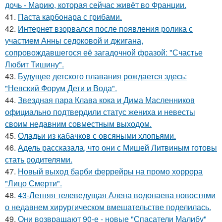
дочь - Марию, которая сейчас живёт во Франции.
41.
Паста карбонара с грибами.
42.
Интернет взорвался после появления ролика с
участием Анны седоковой и джигана,
сопровождавшегося её загадочной фразой: "Счастье
Любит Тишину".
43.
Будущее детского плавания рождается здесь:
"Невский Форум Дети и Вода".
44.
Звездная пара Клава кока и Дима Масленников
официально подтвердили статус жениха и невесты
своим недавним совместным выходом.
45.
Оладьи из кабачков с овсяными хлопьями.
46.
Адель рассказала, что они с Мишей Литвиным готовы
стать родителями.
47.
Новый выход барби феррейры на промо хоррора
"Лицо Смерти".
48.
43-Летняя телеведущая Алена водонаева новостями
о недавнем хирургическом вмешательстве поделилась.
49.
Они возвращают 90-е - новые "Спасатели Малибу"