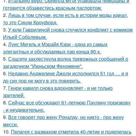
1.
Итальяно веро: Орнелла мути упаковала чемоданы и
готовится обзавестись красным паспортом.
2.
Лишь в том случае, если есть в истории моды идеал,
то это Синди Кроуфорд.
3.
У юли Гаврилиной снова случился конфликт с комиком
Ильей Соболевым.
4.
Луис Мигель и Мэрайя Кэри - одна из самых
элегантных и обсуждаемых пар конца 90-х.
5.
Соцсети захлестнула волна тревожных сообщений о
загадочном "Июньском Феномене".
6.
Недавно Анджелине Джоли исполнился 51 год … и я
до сих пор не могу в это поверить.
7.
Генри кавилл снова вдохновляет - и не только
зрителей.
8.
Сейчас все обсуждают 61-летнюю Паулину поризкову
- и неудивительно.
9.
Все говорят про жену Роналду, но никто - про жену
месси.
10.
Пелагея с размахом отметила 40-летие и поделилась