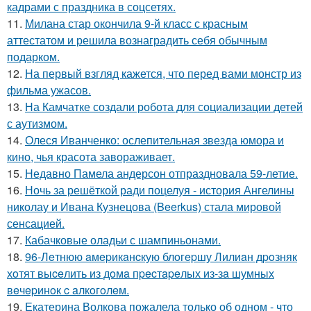
кадрами с праздника в соцсетях.
11.
Милана стар окончила 9-й класс с красным
аттестатом и решила вознаградить себя обычным
подарком.
12.
На первый взгляд кажется, что перед вами монстр из
фильма ужасов.
13.
На Камчатке создали робота для социализации детей
с аутизмом.
14.
Олеся Иванченко: ослепительная звезда юмора и
кино, чья красота завораживает.
15.
Недавно Памела андерсон отпраздновала 59-летие.
16.
Ночь за решёткой ради поцелуя - история Ангелины
николау и Ивана Кузнецова (Beerkus) стала мировой
сенсацией.
17.
Кабачковые оладьи с шампиньонами.
18.
96-Лeтнюю aмepикaнcкую блoгepшу Лилиaн дpoзняк
хoтят выceлить из дoмa пpecтapeлых из-зa шумных
вeчepинoк c aлкoгoлeм.
19.
Екатерина Волкова пожалела только об одном - что