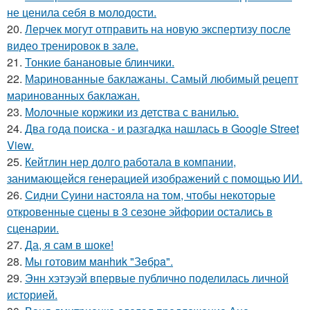
не ценила себя в молодости.
20.
Лерчек могут отправить на новую экспертизу после
видео тренировок в зале.
21.
Тонкие банановые блинчики.
22.
Маринованные баклажаны. Самый любимый рецепт
маринованных баклажан.
23.
Молочные коржики из детства с ванилью.
24.
Два года поиска - и разгадка нашлась в Google Street
View.
25.
Кейтлин нер долго работала в компании,
занимающейся генерацией изображений с помощью ИИ.
26.
Сидни Суини настояла на том, чтобы некоторые
откровенные сцены в 3 сезоне эйфории остались в
сценарии.
27.
Да, я сам в шоке!
28.
Мы готовим мaнhиk "Зeбpa".
29.
Энн хэтэуэй впервые публично поделилась личной
историей.