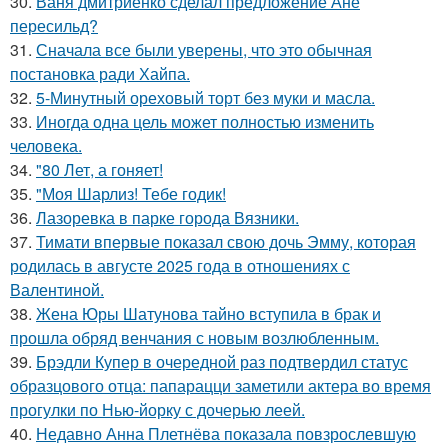
30.
Ваня дмитриенко сделал предложение Ане
пересильд?
31.
Сначала все были уверены, что это обычная
постановка ради Хайпа.
32.
5-Минутный ореховый торт без муки и масла.
33.
Иногда одна цель может полностью изменить
человека.
34.
"80 Лет, а гоняет!
35.
"Моя Шарлиз! Тебе годик!
36.
Лазоревка в парке города Вязники.
37.
Тимати впервые показал свою дочь Эмму, которая
родилась в августе 2025 года в отношениях с
Валентиной.
38.
Жена Юры Шатунова тайно вступила в брак и
прошла обряд венчания с новым возлюбленным.
39.
Брэдли Купер в очередной раз подтвердил статус
образцового отца: папарацци заметили актера во время
прогулки по Нью-йорку с дочерью леей.
40.
Недавно Анна Плетнёва показала повзрослевшую