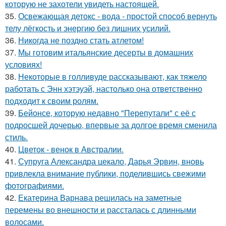
которую не захотели увидеть настоящей.
35.
Освежающая детокс - вода - простой способ вернуть
телу лёгкость и энергию без лишних усилий.
36.
Никогда не поздно стать атлетом!
37.
Мы готовим итальянские десерты в домашних
условиях!
38.
Некоторые в голливуде рассказывают, как тяжело
работать с Энн хэтэуэй, настолько она ответственно
подходит к своим ролям.
39.
Бейонсе, которую недавно "Перепутали" с её с
подросшей дочерью, впервые за долгое время сменила
стиль.
40.
Цветок - венок в Австралии.
41.
Супруга Александра цекало, Дарья Эрвин, вновь
привлекла внимание публики, поделившись свежими
фотографиями.
42.
Екатерина Варнава решилась на заметные
перемены во внешности и рассталась с длинными
волосами.