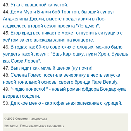
43.
Утка с квашеной капустой.
44.
Деми Мур и Билли боб Торнтон, бывший супруг
Анджелины Джоли, вместе представили в Лос-
анджелесе второй сезон проекта "Лэндмен".
45.
Егор крид все никак не может отпустить ситуацию с
хейтом за его высказывания на концерте.
46.
В годах так 80-х в советских столовых, можно было
увидеть такой лозунг: "Ешь Картошку, лук и Хрен, Будешь
как Софи Лорен".
47.
Выглядит как милый щенок (ну почти!
48.
Селена Гомес посетила вечеринку в честь запуска
новой тональной основы своего бренда Rare Beauty.
49.
"Федю понесло! " - новый роман фёдора Бондарчука
взорвал соцсети.
50.
Детское меню - картофельная запеканка с курицей.
© 2026 Современная девушка
Контакты
Пользовательское соглашение