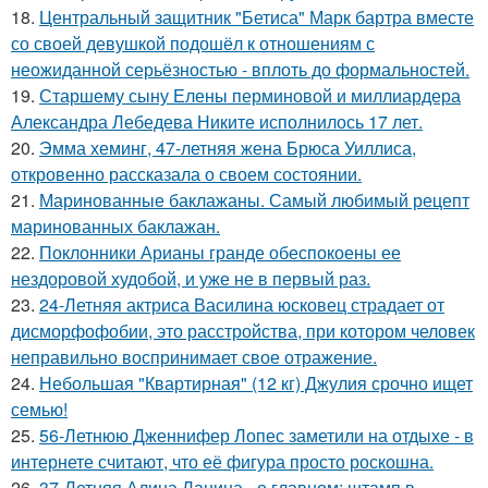
18.
Центральный защитник "Бетиса" Марк бартра вместе
со своей девушкой подошёл к отношениям с
неожиданной серьёзностью - вплоть до формальностей.
19.
Старшему сыну Елены перминовой и миллиардера
Александра Лебедева Никите исполнилось 17 лет.
20.
Эмма хеминг, 47-летняя жена Брюса Уиллиса,
откровенно рассказала о своем состоянии.
21.
Маринованные баклажаны. Самый любимый рецепт
маринованных баклажан.
22.
Поклонники Арианы гранде обеспокоены ее
нездоровой худобой, и уже не в первый раз.
23.
24-Летняя актриса Василина юсковец страдает от
дисморфофобии, это расстройства, при котором человек
неправильно воспринимает свое отражение.
24.
Небольшая "Квартирная" (12 кг) Джулия срочно ищет
семью!
25.
56-Летнюю Дженнифер Лопес заметили на отдыхе - в
интернете считают, что её фигура просто роскошна.
26.
37-Летняя Алина Ланина - о главном: штамп в