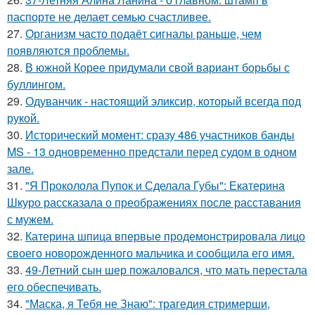
паспорте не делает семью счастливее.
27.
Организм часто подаёт сигналы раньше, чем
появляются проблемы.
28.
В южной Корее придумали свой вариант борьбы с
буллингом.
29.
Одуванчик - настоящий эликсир, который всегда под
рукой.
30.
Исторический момент: сразу 486 участников банды
MS - 13 одновременно предстали перед судом в одном
зале.
31.
"Я Проколола Пупок и Сделала Губы": Екатерина
Шкуро рассказала о преображениях после расставания
с мужем.
32.
Катерина шпица впервые продемонстрировала лицо
своего новорожденного мальчика и сообщила его имя.
33.
49-Летний сын шер пожаловался, что мать перестала
его обеспечивать.
34.
"Маска, я Тебя не Знаю": трагедия стримерши,