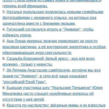
героинь всей франшизы.
3.
Наталья подольская поделилась новыми семейными
фотографиями с недавнего отдыха, на которых она
запечатлена вместе с близкими людьми.
4.
Гогунский согласился играть в "Универе", чтобы
избежать порчи.
5.
Ани Лорак уверена: мужчин привлекает не просто
красивая картинка, а её внутренняя энергетика и особая,
обволакивающая аура сексуальности.
6.
Свадьба Бородиной: белый дресс - код для всех,
кружево - только у невесты.
7.
39-Летнюю Анастасию самбурскую, которую мы все
знаем по "Универу", в сети всё чаще называют
"российской Евой Грин".
8.
Бывшая участница шоу "Уральские Пельмени" Юлия
Михалкова часто слышит назойливые вопросы об
отсутствии у неё детей.
9.
Красота по наследству: звёздные мамы и их взрослые