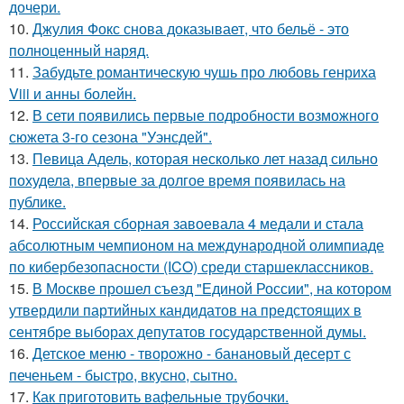
дочери.
10.
Джулия Фокс снова доказывает, что бельё - это
полноценный наряд.
11.
Забудьте романтическую чушь про любовь генриха
Viii и анны болейн.
12.
В сети появились первые подробности возможного
сюжета 3-го сезона "Уэнсдей".
13.
Певица Адель, которая несколько лет назад сильно
похудела, впервые за долгое время появилась на
публике.
14.
Российская сборная завоевала 4 медали и стала
абсолютным чемпионом на международной олимпиаде
по кибербезопасности (ICO) среди старшеклассников.
15.
В Москве прошел съезд "Единой России", на котором
утвердили партийных кандидатов на предстоящих в
сентябре выборах депутатов государственной думы.
16.
Детское меню - творожно - банановый десерт с
печеньем - быстро, вкусно, сытно.
17.
Как приготовить вафельные трубочки.