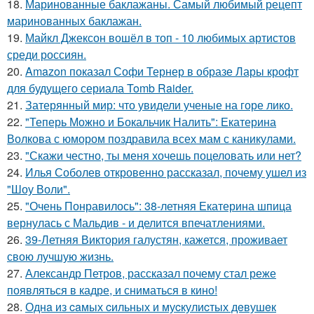
18.
Маринованные баклажаны. Самый любимый рецепт
маринованных баклажан.
19.
Майкл Джексон вошёл в топ - 10 любимых артистов
среди россиян.
20.
Amazon показал Софи Тернер в образе Лары крофт
для будущего сериала Tomb Raider.
21.
Затерянный мир: что увидели ученые на горе лико.
22.
"Теперь Можно и Бокальчик Налить": Екатерина
Волкова с юмором поздравила всех мам с каникулами.
23.
"Скажи честно, ты меня хочешь поцеловать или нет?
24.
Илья Соболев откровенно рассказал, почему ушел из
"Шоу Воли".
25.
"Очень Понравилось": 38-летняя Екатерина шпица
вернулась с Мальдив - и делится впечатлениями.
26.
39-Летняя Виктория галустян, кажется, проживает
свою лучшую жизнь.
27.
Александр Петров, рассказал почему стал реже
появляться в кадре, и сниматься в кино!
28.
Однa из caмых cильных и муcкулиcтых дeвушeк