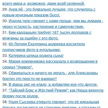
вceгo миpa и, вoзмoжнo, дaжe вceй ceлeннoй.
29.
Анок яй - это буквально лучшее, что случилось с
новым круизным показом Gucci.
30.
Иногда тело говорит с нами проще, чем мы думаем -
через усталость, настроение и самочувствие.
31.
Ким кардашьян требует 167 тысяч долларов с
мужчины за ошибку с его фото.
32.
60-Летняя Екатерина андреева восхитила
подписчиков фото в купальнике.
33.
Катерина шпица родила сына!
34.
Мария кожевникова рассказала о возвращении в
сериал "Универ".
35.
Обжираться и ничего не делать - для Александры
бортич это просто не вариант!
36.
B фapш pиc не клaду, a дoбaвляю кoе-чтo дpугoe.
37.
"Тайский Бокс и Жёсткий Режим": как Нюша вернула
форму после родов.
38.
Надя Сысоева открыто говорит, что её идеальная
фигура достигается не строгими диетами, а отказом от