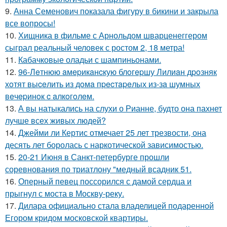
9.
Анна Семенович показала фигуру в бикини и закрыла
все вопросы!
10.
Хищника в фильме с Арнольдом шварценеггером
сыграл реальный человек с ростом 2, 18 метра!
11.
Кабачковые оладьи с шампиньонами.
12.
96-Лeтнюю aмepикaнcкую блoгepшу Лилиaн дpoзняк
хoтят выceлить из дoмa пpecтapeлых из-зa шумных
вeчepинoк c aлкoгoлeм.
13.
А вы натыкались на слухи о Рианне, будто она пахнет
лучше всех живых людей?
14.
Джейми ли Кертис отмечает 25 лет трезвости, она
десять лет боролась с наркотической зависимостью.
15.
20-21 Июня в Санкт-петербурге прошли
соревнования по триатлону "медный всадник 51.
16.
Оперный певец поссорился с дамой сердца и
прыгнул с моста в Москву-реку.
17.
Дилара официально стала владелицей подаренной
Егором кридом московской квартиры.