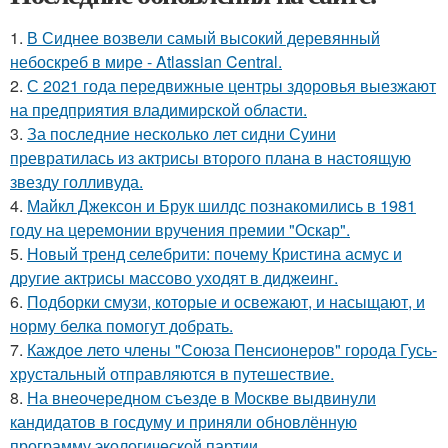
1.
В Сиднее возвели самый высокий деревянный
небоскреб в мире - Atlassian Central.
2.
С 2021 года передвижные центры здоровья выезжают
на предприятия владимирской области.
3.
За последние несколько лет сидни Суини
превратилась из актрисы второго плана в настоящую
звезду голливуда.
4.
Майкл Джексон и Брук шилдс познакомились в 1981
году на церемонии вручения премии "Оскар".
5.
Новый тренд селебрити: почему Кристина асмус и
другие актрисы массово уходят в диджеинг.
6.
Подборки смузи, которые и освежают, и насыщают, и
норму белка помогут добрать.
7.
Каждое лето члены "Союза Пенсионеров" города Гусь-
хрустальный отправляются в путешествие.
8.
На внеочередном съезде в Москве выдвинули
кандидатов в госдуму и приняли обновлённую
программу экологической партии.