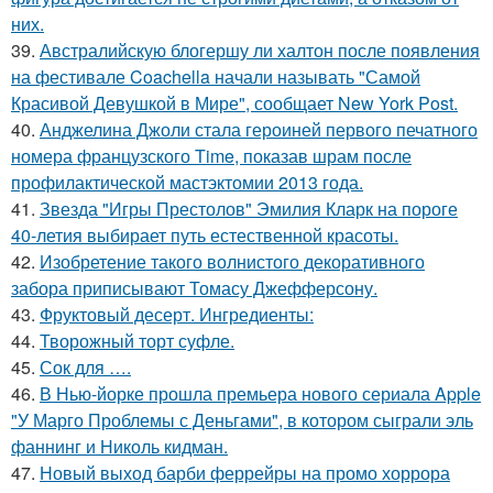
них.
39.
Австралийскую блогершу ли халтон после появления
на фестивале Coachella начали называть "Самой
Красивой Девушкой в Мире", сообщает New York Post.
40.
Анджелина Джоли стала героиней первого печатного
номера французского Time, показав шрам после
профилактической мастэктомии 2013 года.
41.
Звезда "Игры Престолов" Эмилия Кларк на пороге
40-летия выбирает путь естественной красоты.
42.
Изобретение такого волнистого декоративного
забора приписывают Томасу Джефферсону.
43.
Фруктовый десерт. Ингредиенты:
44.
Творожный торт суфле.
45.
Сок для ….
46.
В Нью-йорке прошла премьера нового сериала Apple
"У Марго Проблемы с Деньгами", в котором сыграли эль
фаннинг и Николь кидман.
47.
Новый выход барби феррейры на промо хоррора