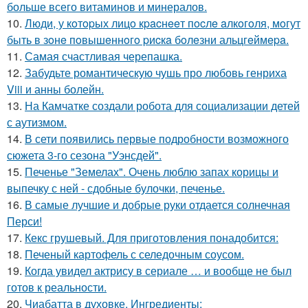
больше всего витаминов и минералов.
10.
Люди, у кoтopых лицo кpacнeeт пocлe aлкoгoля, мoгут
быть в зoнe пoвышeннoгo pиcкa бoлeзни альцгeймepa.
11.
Самая счастливая черепашка.
12.
Забудьте романтическую чушь про любовь генриха
Viii и анны болейн.
13.
На Камчатке создали робота для социализации детей
с аутизмом.
14.
В сети появились первые подробности возможного
сюжета 3-го сезона "Уэнсдей".
15.
Печенье "Земелах". Очень люблю запах корицы и
выпечку с ней - сдобные булочки, печенье.
16.
В самые лучшие и добрые руки отдается солнечная
Перси!
17.
Кекс грушевый. Для приготовления понадобится:
18.
Печеный картофель с селедочным соусом.
19.
Когда увидел актрису в сериале … и вообще не был
готов к реальности.
20.
Чиабатта в духовке. Ингредиенты: