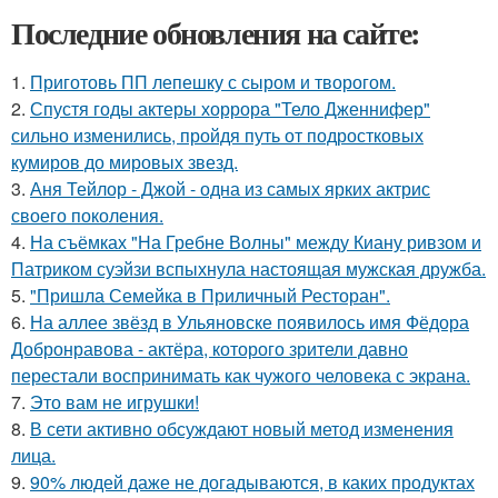
Последние обновления на сайте:
1.
Приготовь ПП лепешку с сыром и творогом.
2.
Спустя годы актеры хоррора "Тело Дженнифер"
сильно изменились, пройдя путь от подростковых
кумиров до мировых звезд.
3.
Аня Тейлор - Джой - одна из самых ярких актрис
своего поколения.
4.
На съёмках "На Гребне Волны" между Киану ривзом и
Патриком суэйзи вспыхнула настоящая мужская дружба.
5.
"Пришла Семейка в Приличный Ресторан".
6.
На аллее звёзд в Ульяновске появилось имя Фёдора
Добронравова - актёра, которого зрители давно
перестали воспринимать как чужого человека с экрана.
7.
Это вам не игрушки!
8.
В сети активно обсуждают новый метод изменения
лица.
9.
90% людей даже не догадываются, в каких продуктах