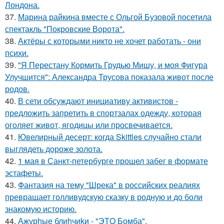
Лондона.
37.
Марина райкина вместе с Ольгой Бузовой посетила
спектакль "Покровские Ворота".
38.
Актёры с которыми никто не хочет работать - они
психи.
39.
"Я Перестану Кормить Грудью Мишу, и моя Фигура
Улучшится": Александра Трусова показала живот после
родов.
40.
В сети обсуждают инициативу активистов -
предложить запретить в спортзалах одежду, которая
оголяет живот, ягодицы или просвечивается.
41.
Ювелирный десерт: когда Skittles случайно стали
выглядеть дороже золота.
42.
1 мая в Санкт-петербурге прошел забег в формате
эстафеты.
43.
Фантазия на тему "Шрека" в российских реалиях
превращает голливудскую сказку в родную и до боли
знакомую историю.
44.
Ажурhые блиhчиkи - "ЭТO Бомба".