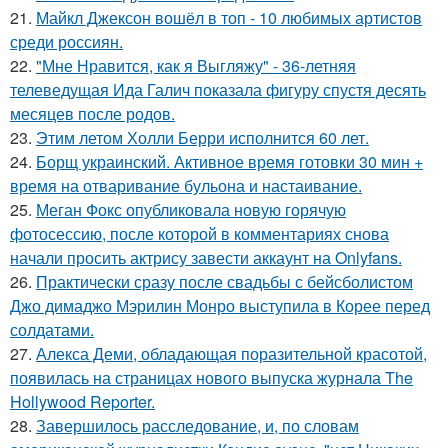
21.
Майкл Джексон вошёл в топ - 10 любимых артистов
среди россиян.
22.
"Мне Нравится, как я Выгляжу" - 36-летняя
телеведущая Ида Галич показала фигуру спустя десять
месяцев после родов.
23.
Этим летом Холли Берри исполнится 60 лет.
24.
Борщ украинский. Активное время готовки 30 мин +
время на отваривание бульона и настаивание.
25.
Меган Фокс опубликовала новую горячую
фотосессию, после которой в комментариях снова
начали просить актрису завести аккаунт на Onlyfans.
26.
Практически сразу после свадьбы с бейсболистом
Джо димаджо Мэрилин Монро выступила в Корее перед
солдатами.
27.
Алекса Деми, обладающая поразительной красотой,
появилась на страницах нового выпуска журнала The
Hollywood Reporter.
28.
Завершилось расследование, и, по словам