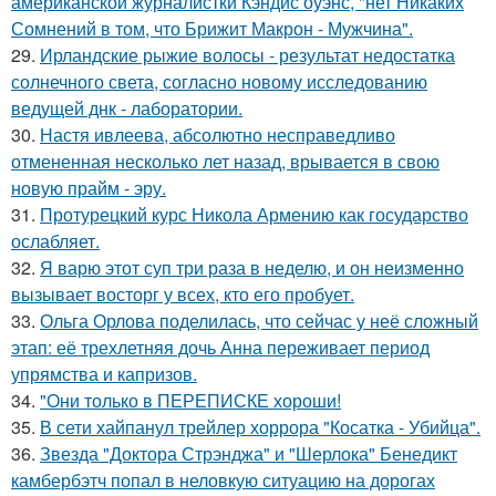
американской журналистки Кэндис оуэнс, "нет Никаких
Сомнений в том, что Брижит Макрон - Мужчина".
29.
Ирландские рыжие волосы - результат недостатка
солнечного света, согласно новому исследованию
ведущей днк - лаборатории.
30.
Настя ивлеева, абсолютно несправедливо
отмененная несколько лет назад, врывается в свою
новую прайм - эру.
31.
Протурецкий курс Никола Армению как государство
ослабляет.
32.
Я варю этот суп три раза в неделю, и он неизменно
вызывает восторг у всех, кто его пробует.
33.
Ольга Орлова поделилась, что сейчас у неё сложный
этап: её трехлетняя дочь Анна переживает период
упрямства и капризов.
34.
"Они только в ПЕРЕПИСКЕ хороши!
35.
В сети хайпанул трейлер хоррора "Косатка - Убийца".
36.
Звезда "Доктора Стрэнджа" и "Шерлока" Бенедикт
камбербэтч попал в неловкую ситуацию на дорогах