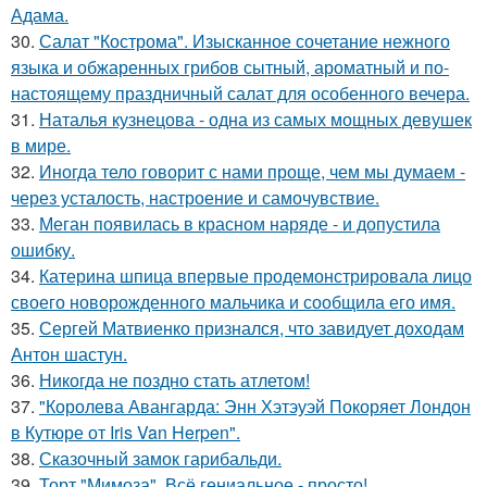
Адама.
30.
Салат "Кострома". Изысканное сочетание нежного
языка и обжаренных грибов сытный, ароматный и по-
настоящему праздничный салат для особенного вечера.
31.
Наталья кузнецова - одна из самых мощных девушек
в мире.
32.
Иногда тело говорит с нами проще, чем мы думаем -
через усталость, настроение и самочувствие.
33.
Меган появилась в красном наряде - и допустила
ошибку.
34.
Катерина шпица впервые продемонстрировала лицо
своего новорожденного мальчика и сообщила его имя.
35.
Сергей Матвиенко признался, что завидует доходам
Антон шастун.
36.
Никогда не поздно стать атлетом!
37.
"Королева Авангарда: Энн Хэтэуэй Покоряет Лондон
в Кутюре от Iris Van Herpen".
38.
Сказочный замок гарибальди.
39.
Торт "Мимоза". Всё гениальное - просто!