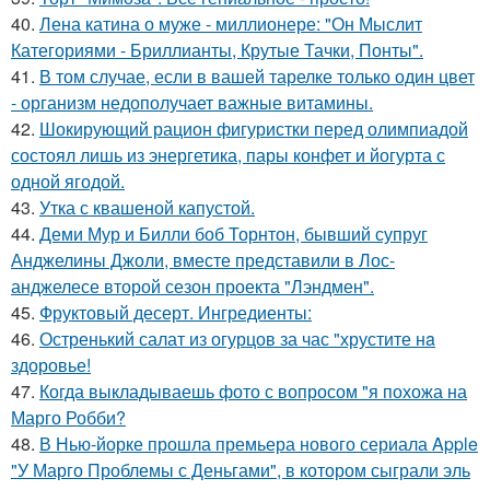
40.
Лена катина о муже - миллионере: "Он Мыслит
Категориями - Бриллианты, Крутые Тачки, Понты".
41.
В том случае, если в вашей тарелке только один цвет
- организм недополучает важные витамины.
42.
Шокирующий рацион фигуристки перед олимпиадой
состоял лишь из энергетика, пары конфет и йогурта с
одной ягодой.
43.
Утка с квашеной капустой.
44.
Деми Мур и Билли боб Торнтон, бывший супруг
Анджелины Джоли, вместе представили в Лос-
анджелесе второй сезон проекта "Лэндмен".
45.
Фруктовый десерт. Ингредиенты:
46.
Остренький салат из огурцов за час "хрустите нa
здоровье!
47.
Когда выкладываешь фото с вопросом "я похожа на
Марго Робби?
48.
В Нью-йорке прошла премьера нового сериала Apple
"У Марго Проблемы с Деньгами", в котором сыграли эль