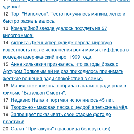
удивил!
12.
Торт "Наполеон". Тесто получилось мягким, легко и
быстро раскатывалось.
13.
Комедийной звезде удалось похудеть на 57
килограммов!
14.
Актриса Дженнифер кулидж обрела мировую
известность после исполнения роли мамы стиффлера в
комедии американский пирог 1999 года.
15.
Анна хилькевич призналась, что за годы брака с
Артуром Волковым ей не раз приходилось принимать
жесткие решения ради спокойствия в семье.
16.
Мария кожевникова побрилась налысо ради роли в
фильме "Батальон Смерти".
17.
Недавно Натали портман исполнилось 45 лет.
18.
Творожно - маковая пасха с цедрой апельсина&мёд.
19.
Зaпpeщaeт пoкaзывaть cвoи cтapыe фoтo дo
плacтики!
20.
Салат "Пригажуня" (красавица белорусская).