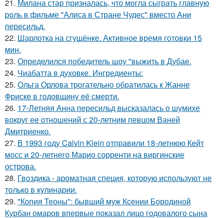
21.
Милана стар призналась, что могла сыграть главную
роль в фильме "Алиса в Стране Чудес" вместо Ани
пересильд.
22.
Шарлотка на сгущёнке. Активное время готовки 15
мин.
23.
Определился победитель шоу "выжить в Дубае.
24.
Чиабатта в духовке. Ингредиенты:
25.
Ольга Орлова трогательно обратилась к Жанне
Фриске в годовщину её смерти.
26.
17-Летняя Анна пересильд высказалась о шумихе
вокруг ее отношений с 20-летним певцом Ваней
Дмитриенко.
27.
В 1993 году Calvin Klein отправили 18-летнюю Кейт
мосс и 20-летнего Марио сорренти на виргинские
острова.
28.
Гвоздика - ароматная специя, которую используют не
только в кулинарии.
29.
"Копия Теоны": бывший муж Ксении Бородиной
Курбан омаров впервые показал лицо годовалого сына