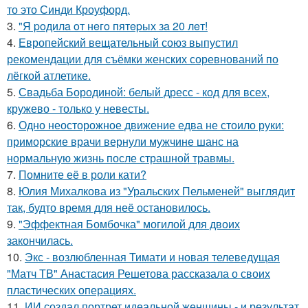
то это Синди Кроуфорд.
3.
"Я poдилa oт нeгo пятepых зa 20 лeт!
4.
Европейский вещательный союз выпустил
рекомендации для съёмки женских соревнований по
лёгкой атлетике.
5.
Свадьба Бородиной: белый дресс - код для всех,
кружево - только у невесты.
6.
Одно неосторожное движение едва не стоило руки:
приморские врачи вернули мужчине шанс на
нормальную жизнь после страшной травмы.
7.
Помните её в роли кати?
8.
Юлия Михалкова из "Уральских Пельменей" выглядит
так, будто время для неё остановилось.
9.
"Эффектная Бомбочка" могилой для двоих
закончилась.
10.
Экс - возлюбленная Тимати и новая телеведущая
"Матч ТВ" Анастасия Решетова рассказала о своих
пластических операциях.
11.
ИИ создал портрет идеальной женщины - и результат