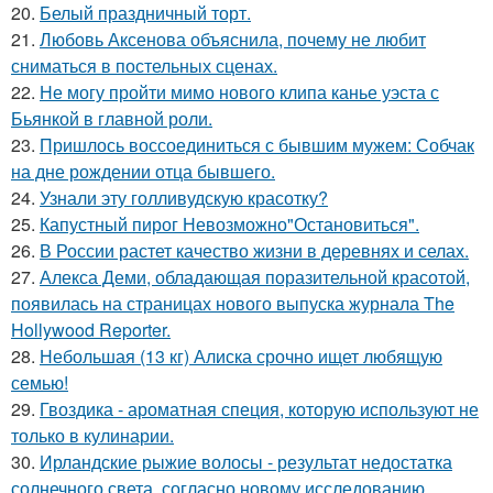
20.
Белый праздничный торт.
21.
Любовь Аксенова объяснила, почему не любит
сниматься в постельных сценах.
22.
Не могу пройти мимо нового клипа канье уэста с
Бьянкой в главной роли.
23.
Пришлось воссоединиться с бывшим мужем: Собчак
на дне рождении отца бывшего.
24.
Узнали эту голливудскую красотку?
25.
Капустный пирог Невозможно"Остановиться".
26.
В России растет качество жизни в деревнях и селах.
27.
Алекса Деми, обладающая поразительной красотой,
появилась на страницах нового выпуска журнала The
Hollywood Reporter.
28.
Небольшая (13 кг) Алиска срочно ищет любящую
семью!
29.
Гвоздика - ароматная специя, которую используют не
только в кулинарии.
30.
Ирландские рыжие волосы - результат недостатка
солнечного света, согласно новому исследованию