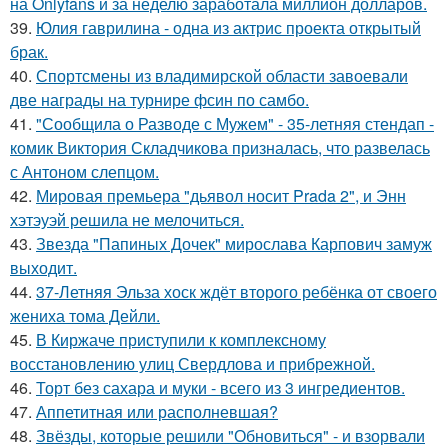
на Onlyfans и за неделю заработала миллион долларов.
39.
Юлия гаврилина - одна из актрис проекта открытый
брак.
40.
Спортсмены из владимирской области завоевали
две награды на турнире фсин по самбо.
41.
"Сообщила о Разводе с Мужем" - 35-летняя стендап -
комик Виктория Складчикова призналась, что развелась
с Антоном слепцом.
42.
Мировая премьера "дьявол носит Prada 2", и Энн
хэтэуэй решила не мелочиться.
43.
Звезда "Папиных Дочек" мирослава Карпович замуж
выходит.
44.
37-Летняя Эльза хоск ждёт второго ребёнка от своего
жениха тома Дейли.
45.
В Киржаче приступили к комплексному
восстановлению улиц Свердлова и прибрежной.
46.
Торт без сахара и муки - всего из 3 ингредиентов.
47.
Аппетитная или располневшая?
48.
Звёзды, которые решили "Обновиться" - и взорвали