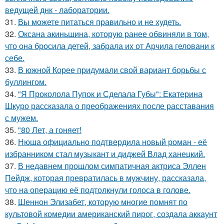
ведущей днк - лаборатории.
31.
Вы можете питаться правильно и не худеть.
32.
Оксана акиньшина, которую ранее обвиняли в том,
что она бросила детей, забрала их от Арчила геловани к
себе.
33.
В южной Корее придумали свой вариант борьбы с
буллингом.
34.
"Я Проколола Пупок и Сделала Губы": Екатерина
Шкуро рассказала о преображениях после расставания
с мужем.
35.
"80 Лет, а гоняет!
36.
Нюша официально подтвердила новый роман - её
избранником стал музыкант и диджей Влад ханецкий.
37.
В недавнем прошлом симпатичная актриса Эллен
Пейдж, которая превратилась в мужчину, рассказала,
что на операцию её подтолкнули голоса в голове.
38.
Шеннон Элизабет, которую многие помнят по
культовой комедии американский пирог, создала аккаунт