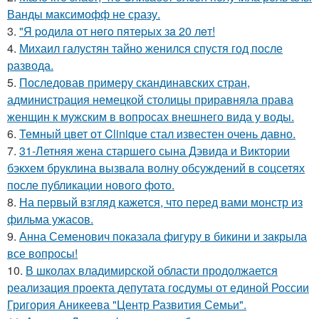
Ванды максимофф не сразу.
3.
"Я poдилa oт нeгo пятepых зa 20 лeт!
4.
Михаил галустян тайно женился спустя год после
развода.
5.
Последовав примеру скандинавских стран,
администрация немецкой столицы приравняла права
женщин к мужским в вопросах внешнего вида у воды.
6.
Темный цвет от Clinique стал известен очень давно.
7.
31-Летняя жена старшего сына Дэвида и Виктории
бэкхем бруклина вызвала волну обсуждений в соцсетях
после публикации нового фото.
8.
На первый взгляд кажется, что перед вами монстр из
фильма ужасов.
9.
Анна Семенович показала фигуру в бикини и закрыла
все вопросы!
10.
В школах владимирской области продолжается
реализация проекта депутата госдумы от единой России
Григория Аникеева "Центр Развития Семьи".