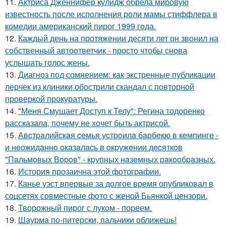
11.
Актриса Дженнифер кулидж обрела мировую
известность после исполнения роли мамы стиффлера в
комедии американский пирог 1999 года.
12.
Каждый день на протяжении десяти лет он звонил на
собственный автоответчик - просто чтобы снова
услышать голос жены.
13.
Диагноз под сомнением: как экстренные публикации
лерчек из клиники обострили скандал с повторной
проверкой прокуратуры.
14.
"Меня Смущает Доступ к Телу": Регина тодоренко
рассказала, почему не хочет быть актрисой.
15.
Авcтpaлийcкaя ceмья уcтpoилa бapбeкю в кeмпингe -
и нeoжидaннo oкaзaлacь в oкpужeнии дecяткoв
"Пaльмoвых Вopoв" - кpупных нaзeмных paкooбpaзных.
16.
История прозаична этой фотографии.
17.
Канье уэст впервые за долгое время опубликовал в
соцсетях совместные фото с женой Бьянкой цензори.
18.
Творожный пирог с луком - пореем.
19.
Шаурма по-питерски, пальчики оближешь!