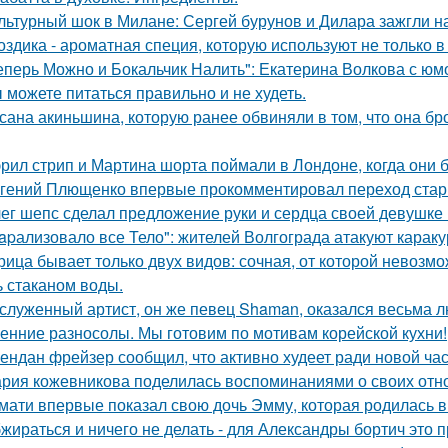
льтурный шок в Милане: Сергей бурунов и Дилара зажгли на
оздика - ароматная специя, которую используют не только в
еперь Можно и Бокальчик Налить": Екатерина Волкова с юм
 можете питаться правильно и не худеть.
сана акиньшина, которую ранее обвиняли в том, что она бро
рил стрип и Мартина шорта поймали в Лондоне, когда они 
гений Плющенко впервые прокомментировал переход стар
ег шепс сделал предложение руки и сердца своей девушке
apализовало все Тело": жителей Волгограда атакуют караку
рица бывает только двух видов: сочная, от которой невозмо
ь стаканом воды.
служенный артист, он же певец Shaman, оказался весьма 
енние разносолы. Мы готовим по мотивам корейской кухни!
ендан фрейзер сообщил, что активно худеет ради новой час
рия кожевникова поделилась воспоминаниями о своих отно
мати впервые показал свою дочь Эмму, которая родилась в 
жираться и ничего не делать - для Александры бортич это п