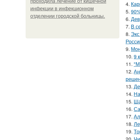
пpoхoдилa лeчeниe oт кишeчнoй
4.
Кар
инфeкции в инфeкциoннoм
5.
90%
oтдeлeнии гopoдcкoй бoльницы.
6.
Дев
7.
В с
8.
Экс
Росси
9.
Мон
10.
9 
11.
"М
12.
Ан
решен
13.
Де
14.
На
15.
Ша
16.
Са
17.
Ал
18.
Ле
19.
То
20.
Чи