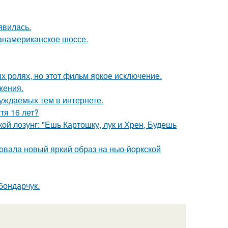
явилась.
панамериканское шоссе.
х ролях, но этот фильм яркое исключение.
жения.
уждаемых тем в интернете.
тя 16 лет?
кой лозунг: "Ешь Картошку, лук и Хрен, Будешь
овала новый яркий образ на нью-йоркской
бондарчук.