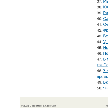
37.
Мы
38.
Юл
39.
Ри
40.
Са
41.
Оч
42.
Фр
43.
Вс
44.
Ур
45.
Ис
46.
По
47.
В 
как С
48.
Зе
премь
49.
Вк
50.
"Ф
© 2026 Современная девушка
К