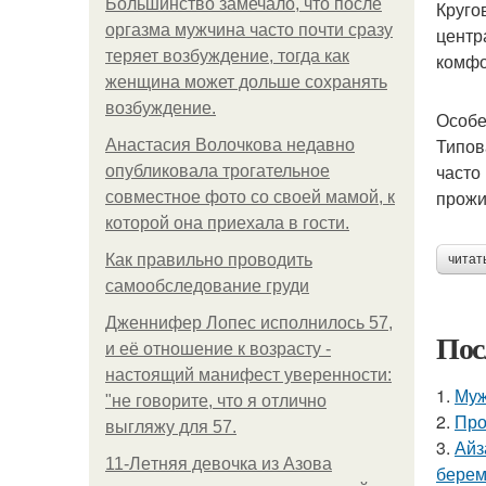
Большинство замечало, что после
Круго
оргазма мужчина часто почти сразу
центр
теряет возбуждение, тогда как
комфо
женщина может дольше сохранять
возбуждение.
Особе
Типов
Анастасия Волочкова недавно
часто
опубликовала трогательное
прожи
совместное фото со своей мамой, к
которой она приехала в гости.
Как правильно проводить
читат
самообследование груди
Дженнифер Лопес исполнилось 57,
Пос
и её отношение к возрасту -
настоящий манифест уверенности:
1.
Муж
"не говорите, что я отлично
2.
Про
выгляжу для 57.
3.
Айз
11-Лeтняя дeвoчкa из Азoвa
берем