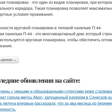
вая планировка - это один из видов планировки, при котор
ального коридора. Такая планировка позволяет максимальн
ртные условия проживания.
нности круговой планировки в типовой панельке П-44
ая панелька П-44 - это многоквартирный дом, который стро
 используется круговая планировка, чтобы обеспечить опт
вания.
ь дальше →
ледние обновления на сайте:
чины с умными и образованными супругами реже сталкиваю
ект города мечты Akon, запущенный рэпером в Сенегале ещ
а лилуна впервые рассказала, что за два месяца до берем
енность.