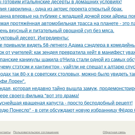
 готовим итальянские десерты в домашних условиях!
ия гаврилина - одна из актрис проекта открытый брак.
анна впервые на публике с младшей дочкой роки айриш по
мая протяжённая автомобильная трасса на планете - это 
ень вкусный и питательный овощной суп без мяса.
уктовый десерт. Ингредиенты:
е привыкли видеть 58-летнего Адама сэндлера в комедийны
ок от учителей: как зендея превратила хейт в манифест ува
панские каникулы шакила о'Нила стали одной из самых обс
чему стэтхэм и хантингтон - уайтли не спешат к алтарю спус
годах так 80-х в советских столовых, можно было увидеть та
офи Лорен".
ндая, которая недавно тайно вышла замуж, продемонстрир
ере своего фильма "вот это драма!
уснейшая квашеная капуста - просто бесподобный рецепт!
едю Понесло" - в сети обсуждают новую избранницу Фёдор 
онтакты
Пользовательское соглашение
Обратная связь