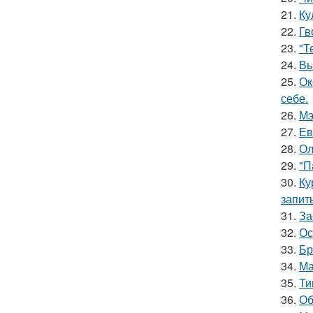
21.
Ку
22.
Гв
23.
"Т
24.
Вы
25.
Ок
себе.
26.
Мэ
27.
Ев
28.
Ол
29.
"П
30.
Ку
запит
31.
За
32.
Ос
33.
Бр
34.
Ма
35.
Ти
36.
Об