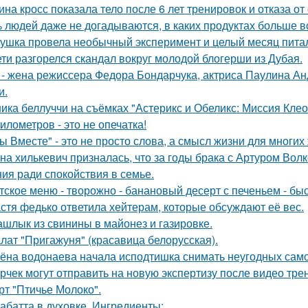
ина кросс показала тело после 6 лет тренировок и отказа о
 людей даже не догадываются, в каких продуктах больше в
ушка провела необычный эксперимент и целый месяц пита
ети разгорелся скандал вокруг молодой блогерши из Дубая.
 - жена режиссера Федора Бондарчука, актриса Паулина Анд
и.
ика беллуччи на съёмках "Астерикс и Обеликс: Миссия Клеоп
километров - это не опечатка!
ы Вместе" - это не просто слова, а смысл жизни для многих
на хилькевич призналась, что за годы брака с Артуром Вол
ия ради спокойствия в семье.
тское меню - творожно - банановый десерт с печеньем - быс
стя федько ответила хейтерам, которые обсуждают её вес.
шлык из свинины в майонез и газировке.
лат "Пригажуня" (красавица белорусская).
ёна водонаева начала исподтишка снимать неугодных самока
рчек могут отправить на новую экспертизу после видео трен
рт "Птичье Молоко".
абатта в духовке. Ингредиенты: