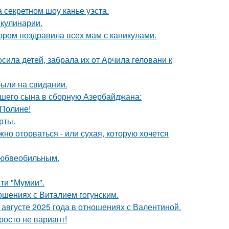
 секретном шоу канье уэста.
 кулинарии.
ором поздравила всех мам с каникулами.
сила детей, забрала их от Арчила геловани к
были на свидании.
шего сына в сборную Азербайджана:
 Полине!
рты.
жно оторваться - или сухая, которую хочется
любвеобильным.
ти "Мумии".
шениях с Виталием гогунским.
августе 2025 года в отношениях с Валентиной.
росто не вариант!