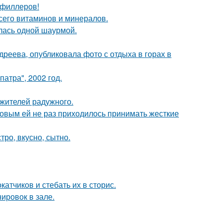
т филлеров!
сего витаминов и минералов.
лась одной шаурмой.
реева, опубликовала фото с отдыха в горах в
атра", 2002 год.
 жителей радужного.
ковым ей не раз приходилось принимать жесткие
тро, вкусно, сытно.
тчиков и стебать их в сторис.
ировок в зале.