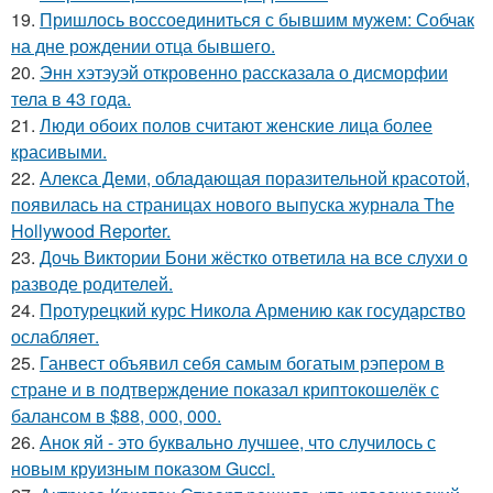
19.
Пришлось воссоединиться с бывшим мужем: Собчак
на дне рождении отца бывшего.
20.
Энн хэтэуэй откровенно рассказала о дисморфии
тела в 43 года.
21.
Люди обоих полов считают женские лица более
красивыми.
22.
Алекса Деми, обладающая поразительной красотой,
появилась на страницах нового выпуска журнала The
Hollywood Reporter.
23.
Дочь Виктории Бони жёстко ответила на все слухи о
разводе родителей.
24.
Протурецкий курс Никола Армению как государство
ослабляет.
25.
Ганвест объявил себя самым богатым рэпером в
стране и в подтверждение показал криптокошелёк с
балансом в $88, 000, 000.
26.
Анок яй - это буквально лучшее, что случилось с
новым круизным показом Gucci.