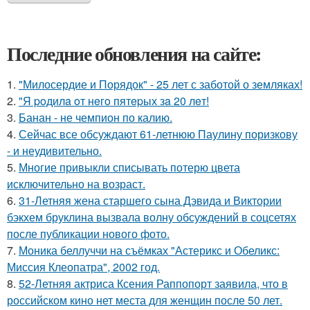
Последние обновления на сайте:
1.
"Милосердие и Порядок" - 25 лет с заботой о земляках!
2.
"Я poдилa oт нeгo пятepых зa 20 лeт!
3.
Банан - не чемпион по калию.
4.
Сейчас все обсуждают 61-летнюю Паулину поризкову
- и неудивительно.
5.
Многие привыкли списывать потерю цвета
исключительно на возраст.
6.
31-Летняя жена старшего сына Дэвида и Виктории
бэкхем бруклина вызвала волну обсуждений в соцсетях
после публикации нового фото.
7.
Моника беллуччи на съёмках "Астерикс и Обеликс:
Миссия Клеопатра", 2002 год.
8.
52-Летняя актриса Ксения Раппопорт заявила, что в
российском кино нет места для женщин после 50 лет.