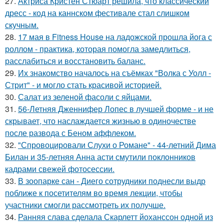
27.
Актриса Кристен Стюарт решила, что классический
дресс - код на каннском фестивале стал слишком
скучным.
28.
17 мая в Fitness House на ладожской прошла йога с
роллом - практика, которая помогла замедлиться,
расслабиться и восстановить баланс.
29.
Их знакомство началось на съёмках "Волка с Уолл -
Стрит" - и могло стать красивой историей.
30.
Салат из зеленой фасоли с яйцами.
31.
56-Летняя Дженнифер Лопес в лучшей форме - и не
скрывает, что наслаждается жизнью в одиночестве
после развода с Беном аффлеком.
32.
"Спровоцировали Слухи о Романе" - 44-летний Дима
Билан и 35-летняя Анна асти смутили поклонников
кадрами свежей фотосессии.
33.
В зоопарке сан - Диего сотрудники поднесли выдр
поближе к посетителям во время лекции, чтобы
участники смогли рассмотреть их получше.
34.
Ранняя слава сделала Скарлетт йоханссон одной из