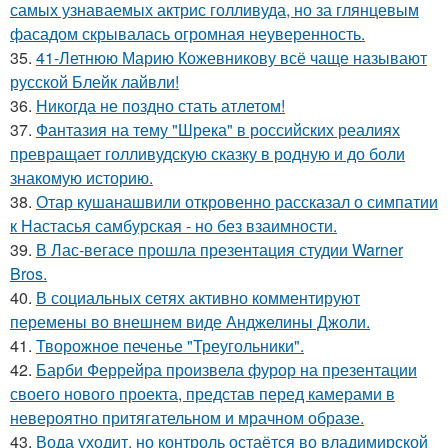
самых узнаваемых актрис голливуда, но за глянцевым
фасадом скрывалась огромная неуверенность.
35.
41-Летнюю Марию Кожевникову всё чаще называют
русской Блейк лайвли!
36.
Никогда не поздно стать атлетом!
37.
Фантазия на тему "Шрека" в российских реалиях
превращает голливудскую сказку в родную и до боли
знакомую историю.
38.
Отар кушанашвили откровенно рассказал о симпатии
к Настасья самбурская - но без взаимности.
39.
В Лас-вегасе прошла презентация студии Warner
Bros.
40.
В социальных сетях активно комментируют
перемены во внешнем виде Анджелины Джоли.
41.
Творожное печенье "Треугольники".
42.
Барби Феррейра произвела фурор на презентации
своего нового проекта, представ перед камерами в
невероятно притягательном и мрачном образе.
43.
Вода уходит, но контроль остаётся во владимирской