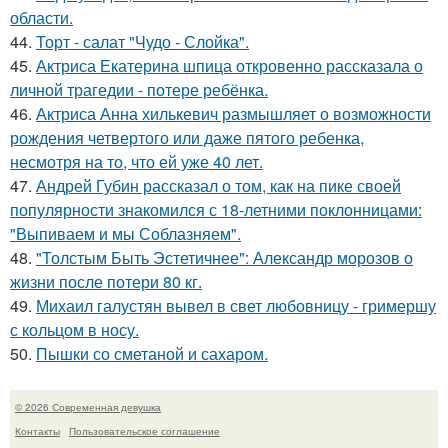
области.
44.
Торт - салат "Чудо - Слойка".
45.
Актриса Екатерина шпица откровенно рассказала о
личной трагедии - потере ребёнка.
46.
Актриса Анна хилькевич размышляет о возможности
рождения четвертого или даже пятого ребенка,
несмотря на то, что ей уже 40 лет.
47.
Андрей Губин рассказал о том, как на пике своей
популярности знакомился с 18-летними поклонницами:
"Выпиваем и мы Соблазняем".
48.
"Толстым Быть Эстетичнее": Александр морозов о
жизни после потери 80 кг.
49.
Михаил галустян вывел в свет любовницу - гримершу
с кольцом в носу.
50.
Пышки со сметаной и сахаром.
© 2026 Современная девушка
Контакты
Пользовательское соглашение