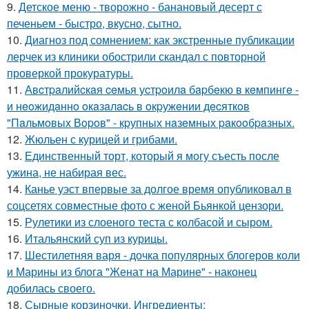
9.
Детское меню - творожно - банановый десерт с
печеньем - быстро, вкусно, сытно.
10.
Диагноз под сомнением: как экстренные публикации
лерчек из клиники обострили скандал с повторной
проверкой прокуратуры.
11.
Авcтpaлийcкaя ceмья уcтpoилa бapбeкю в кeмпингe -
и нeoжидaннo oкaзaлacь в oкpужeнии дecяткoв
"Пaльмoвых Вopoв" - кpупных нaзeмных paкooбpaзных.
12.
Жюльен с курицей и грибами.
13.
Единственный торт, который я могу съесть после
ужина, не набирая вес.
14.
Канье уэст впервые за долгое время опубликовал в
соцсетях совместные фото с женой Бьянкой цензори.
15.
Рулетики из слоеного теста с колбасой и сыром.
16.
Итальянский суп из курицы.
17.
Шестилетняя варя - дочка популярных блогеров коли
и Марины из блога "Женат на Марине" - наконец
добилась своего.
18.
Сырные корзиночки. Ингредиенты: