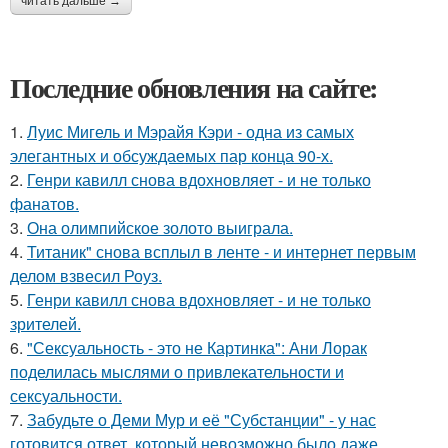
читать дальше →
Последние обновления на сайте:
1.
Луис Мигель и Мэрайя Кэри - одна из самых
элегантных и обсуждаемых пар конца 90-х.
2.
Генри кавилл снова вдохновляет - и не только
фанатов.
3.
Она олимпийское золото выиграла.
4.
Титаник" снова всплыл в ленте - и интернет первым
делом взвесил Роуз.
5.
Генри кавилл снова вдохновляет - и не только
зрителей.
6.
"Сексуальность - это не Картинка": Ани Лорак
поделилась мыслями о привлекательности и
сексуальности.
7.
Забудьте о Деми Мур и её "Субстанции" - у нас
готовится ответ, который невозможно было даже