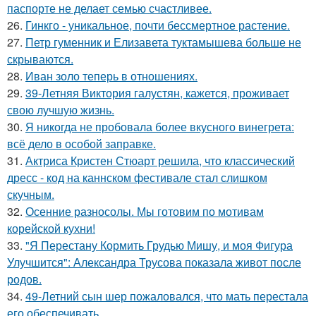
паспорте не делает семью счастливее.
26.
Гинкго - уникальное, почти бессмертное растение.
27.
Петр гуменник и Елизавета туктамышева больше не
скрываются.
28.
Иван золо теперь в отношениях.
29.
39-Летняя Виктория галустян, кажется, проживает
свою лучшую жизнь.
30.
Я никогда не пробовала более вкусного винегрета:
всё дело в особой заправке.
31.
Актриса Кристен Стюарт решила, что классический
дресс - код на каннском фестивале стал слишком
скучным.
32.
Осенние разносолы. Мы готовим по мотивам
корейской кухни!
33.
"Я Перестану Кормить Грудью Мишу, и моя Фигура
Улучшится": Александра Трусова показала живот после
родов.
34.
49-Летний сын шер пожаловался, что мать перестала
его обеспечивать.