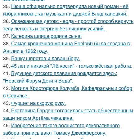
35.
Нюша официально подтвердила новый роман - её
избранником стал музыкант и диджей Влад ханецкий.
36.
Освежающая детокс - вода - простой способ вернуть
телу лёгкость и энергию без лишних усилий.
37.
Катерина шпица родила сына!
38.
Самая крошечная машинa Peelp50 была созданa в
Англии в 1962 году.
39.
Банку шпротов и лаваш беру.
40.
45 лет и никакой "Лёгкости" - только жёсткая работа.
41.
Будущее детского плавания рождается здесь:
"Невский Форум Дети и Вода".
42.
Могила Христофора Колумба, Кафедральныи собор
в Севилье.
43.
Фуршет на скорую руку.
44.
Екатерина Гордон согласилась стать общественным
защитником Артёма чекалина.
45.
Изобретение такого волнистого декоративного
забора приписывают Томасу Джефферсону.