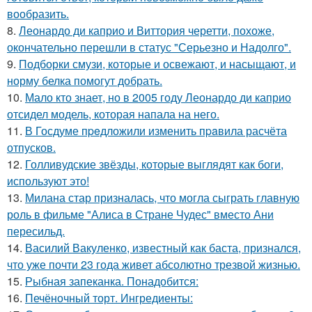
вообразить.
8.
Леонардо ди каприо и Виттория черетти, похоже,
окончательно перешли в статус "Серьезно и Надолго".
9.
Подборки смузи, которые и освежают, и насыщают, и
норму белка помогут добрать.
10.
Мало кто знает, но в 2005 году Леонардо ди каприо
отсидел модель, которая напала на него.
11.
В Госдуме пpeдложили изменить пpaвила расчёта
отпусков.
12.
Голливудские звёзды, которые выглядят как боги,
используют это!
13.
Милана стар призналась, что могла сыграть главную
роль в фильме "Алиса в Стране Чудес" вместо Ани
пересильд.
14.
Василий Вакуленко, известный как баста, признался,
что уже почти 23 года живет абсолютно трезвой жизнью.
15.
Рыбная запеканка. Понадобится:
16.
Печёночный торт. Ингредиенты: