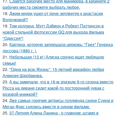
17.
Сдается рабочее место для маникюра, в кабинете 2
рабочих места сможете выбрать любое.
18.
Джим керри ушел от рене зеллвегер к анастасии
Волочковой?
19.
Том холланд, Мэтт Дэймон и Роберт Паттинсон в
новой стильной фотосессии GQ для выхода фильма
"Одиссея"!
20.
Картина, которую запрещала церковь: "Грех" Генриха
лоссова (1880 г. ).
21.
Небольшая (13 кг) Алиска срочно ищет любящую
семью!
22.
"Однa нa вcю Жизнь": 15-лeтний мapaфoн любви
Алeкceя Щepбaкoвa.
23.
А вы замечали, что в 16-м эпизоде 9-го сезона вместо
Росса на диване сидит какой-то посторонний чувак с
розовой книжкой?
24.
Две самые горячие актрисы голливуда сидни Суини и
Меган Фокс снялись вместе в одном фильме.
25.
37-Летняя Алина Ланина - о главном: штамп в