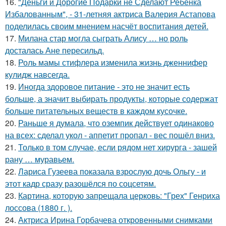
16.
"Деньги и Дорогие Подарки не Сделают Ребёнка
Избалованным", - 31-летняя актриса Валерия Астапова
поделилась своим мнением насчёт воспитания детей.
17.
Милана стар могла сыграть Алису … но роль
досталась Ане пересильд.
18.
Роль мамы стифлера изменила жизнь дженнифер
кулидж навсегда.
19.
Иногда здоровое питание - это не значит есть
больше, а значит выбирать продукты, которые содержат
больше питательных веществ в каждом кусочке.
20.
Раньше я думала, что оземпик действует одинаково
на всех: сделал укол - аппетит пропал - вес пошёл вниз.
21.
Только в том случае, если рядом нет хирурга - зашей
рану … муравьем.
22.
Лариса Гузеева показала взрослую дочь Ольгу - и
этот кадр сразу разошёлся по соцсетям.
23.
Картина, которую запрещала церковь: "Грех" Генриха
лоссова (1880 г. ).
24.
Актриса Ирина Горбачева откровенными снимками