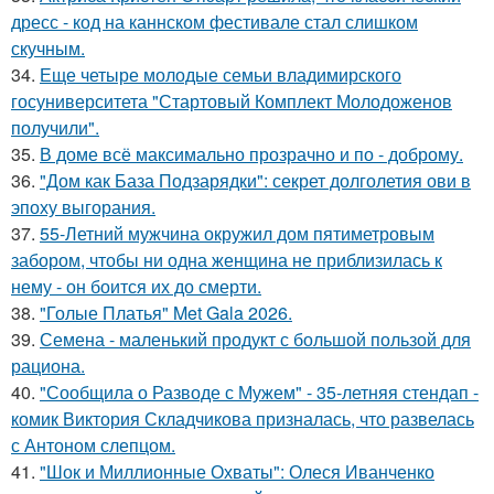
дресс - код на каннском фестивале стал слишком
скучным.
34.
Еще четыре молодые семьи владимирского
госуниверситета "Стартовый Комплект Молодоженов
получили".
35.
В доме всё максимально прозрачно и по - доброму.
36.
"Дом как База Подзарядки": секрет долголетия ови в
эпоху выгорания.
37.
55-Летний мужчина окружил дом пятиметровым
забором, чтобы ни одна женщина не приблизилась к
нему - он боится их до смерти.
38.
"Голые Платья" Met Gala 2026.
39.
Семена - маленький продукт с большой пользой для
рациона.
40.
"Сообщила о Разводе с Мужем" - 35-летняя стендап -
комик Виктория Складчикова призналась, что развелась
с Антоном слепцом.
41.
"Шок и Миллионные Охваты": Олеся Иванченко