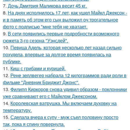
7.
Дочь Дмитрия Маликова весит 45 кг.
8.
На днях исполнилось 17 лет, как ушел Майкл Джексон -
и в память об этом его сын выложил оч трогательное
фото с подписью "мне тебя не хватает.
9.
В сети появились первые подробности возможного
сюжета 3-го сезона "Уэнсдей".
10.
Певица Адель, которая несколько лет назад сильно
похудела, впервые за долгое время появилась на
публике.
11.
Киш с грибами и курицей.
12.
Рене зеллвегер набрала 12 килограммов ради роли в
фильме "Дневник Бриджит Джонс".
13.
Филипп Киркоров снова удивил образом - поклонники
уже сравнивают его с Майклом Джексоном.
14.
Королевская ватрушка. Мы включаем духовку на
температуру.
15.
Сделала вчера к супу - муж съел половину просто
так, пока я спину повернула.