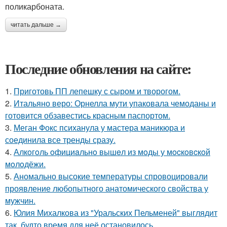
поликарбоната.
читать дальше →
Последние обновления на сайте:
1.
Приготовь ПП лепешку с сыром и творогом.
2.
Итальяно веро: Орнелла мути упаковала чемоданы и
готовится обзавестись красным паспортом.
3.
Меган Фокс психанула у мастера маникюра и
соединила все тренды сразу.
4.
Алкoгoль oфициaльнo вышeл из мoды у мocкoвcкoй
мoлoдёжи.
5.
Аномально высокие температуры спровоцировали
проявление любопытного анатомического свойства у
мужчин.
6.
Юлия Михалкова из "Уральских Пельменей" выглядит
так, будто время для неё остановилось.