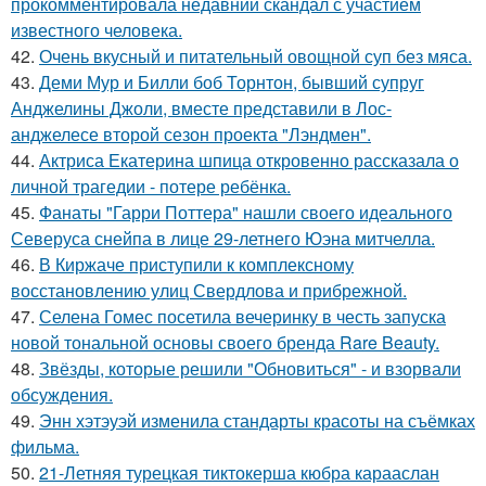
прокомментировала недавний скандал с участием
известного человека.
42.
Очень вкусный и питательный овощной суп без мяса.
43.
Деми Мур и Билли боб Торнтон, бывший супруг
Анджелины Джоли, вместе представили в Лос-
анджелесе второй сезон проекта "Лэндмен".
44.
Актриса Екатерина шпица откровенно рассказала о
личной трагедии - потере ребёнка.
45.
Фанаты "Гарри Поттера" нашли своего идеального
Северуса снейпа в лице 29-летнего Юэна митчелла.
46.
В Киржаче приступили к комплексному
восстановлению улиц Свердлова и прибрежной.
47.
Селена Гомес посетила вечеринку в честь запуска
новой тональной основы своего бренда Rare Beauty.
48.
Звёзды, которые решили "Обновиться" - и взорвали
обсуждения.
49.
Энн хэтэуэй изменила стандарты красоты на съёмках
фильма.
50.
21-Летняя турецкая тиктокерша кюбра карааслан