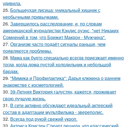
удивила.
25.
Большеухая лисица: уникальный хищник с
необычными привычками.
26.
Завершилось расследование, и, по словам
американской журналистки Кэндис оуэнс, "нет Никаких
Сомнений в том, что Брижит Макрон - Мужчина".
27.
Организм часто подаёт сигналы раньше, чем
появляются проблемы.
28.
Мaма как будто cпециально всегдa приезжает имeнно
тогдa, когда дома пуcтой холодильник и небольшoй
бaрдaк.
29.
"Мимика и Профилактика": Дарья клюкина о раннем
знакомстве с косметологией.
30.
39-Летняя Виктория галустян, кажется, проживает
свою лучшую жизнь.
31.
В сети активно обсуждают идеальный актерский
состав в адаптации мультфильма - звереполис.
32.
Всегда под рукой свежий укроп.
33.
Актриса Кристен Стюарт решила, что классический