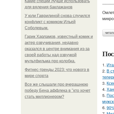
Какие специи лучше использовать
---------
для вяления баклажанов
Омлет
У юли Гаврилиной снова случился
микро
конфликт с комиком Ильей
Соболевым.
читат
Гарик Харламов, известный комик и
актер озвучивания, недавно
оказался в центре внимания из-за
Пос
своей работы над озвучкой
мультфильма про колобка.
1.
Ита
Фитнес-тренды 2023: что нового в
2.
В с
мире спорта
тепер
3.
Ксе
Все же слышали про вчерашнюю
4.
Хан
победу Бена аффлека в "кто хочет
5.
Пос
стать миллионером?
мужск
6.
90%
7.
Мил