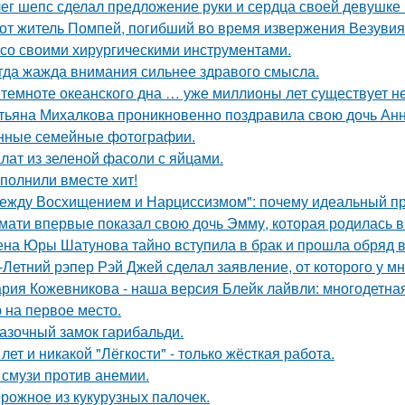
ег шепс сделал предложение руки и сердца своей девушке
от житель Помпей, погибший во время извержения Везувия
 со своими хирургическими инструментами.
гда жажда внимания сильнее здравого смысла.
 темноте океанского дна … уже миллионы лет существует н
тьяна Михалкова проникновенно поздравила свою дочь Анн
нные семейные фотографии.
лат из зеленой фасоли с яйцами.
полнили вместе хит!
ежду Восхищением и Нарциссизмом": почему идеальный п
мати впервые показал свою дочь Эмму, которая родилась в 
на Юры Шатунова тайно вступила в брак и прошла обряд 
-Летний рэпер Рэй Джей сделал заявление, от которого у мн
рия Кожевникова - наша версия Блейк лайвли: многодетная
 на первое место.
азочный замок гарибальди.
 лет и никакой "Лёгкости" - только жёсткая работа.
 смузи против анемии.
рожное из кукурузных палочек.