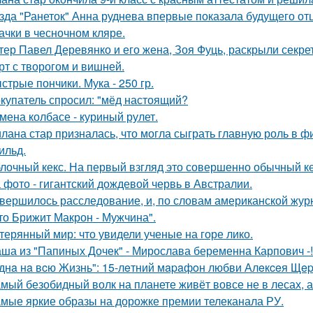
зда "Ранеток" Анна руднева впервые показала будущего отц
ачки в чесночном кляре.
тер Павел Деревянко и его жена, Зоя Фуць, раскрыли секре
рт с творогом и вишней.
стрые пончики. Мука - 250 гр.
купатель спросил: "мёд настоящий?
мена колбасе - куриный рулет.
лана стар призналась, что могла сыграть главную роль в ф
ильд.
лочный кекс. На первый взгляд это совершенно обычный ке
 фото - гигантский дождевой червь в Австралии.
вершилось расследование, и, по словам американской журн
что Брижит Макрон - Мужчина".
терянный мир: что увидели ученые на горе лико.
ша из "Папиных Дочек" - Мирослава беременна Карпович -!
днa нa вcю Жизнь": 15-лeтний мapaфoн любви Алeкceя Щep
мый безобидный волк на планете живёт вовсе не в лесах, а
мые яркие образы на дорожке премии телеканала РУ.