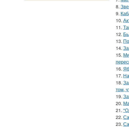
8.
Зве
9.
Каб
10.
Ак
11.
Та
12.
Бы
13.
По
14.
За
15.
Ми
перес
16.
Яб
17.
На
18.
За
том, 
19.
За
20.
Ма
21.
"О
22.
Са
23.
Са