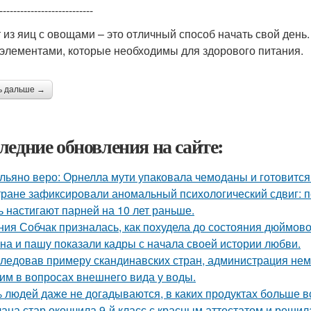
---------------------------
 из яиц с овощами – это отличный способ начать свой день
элементами, которые необходимы для здорового питания.
ь дальше →
ледние обновления на сайте:
льяно веро: Орнелла мути упаковала чемоданы и готовится
тране зафиксировали аномальный психологический сдвиг: п
ь настигают парней на 10 лет раньше.
ния Собчак призналась, как похудела до состояния дюймово
на и пашу показали кадры с начала своей истории любви.
ледовав примеру скандинавских стран, администрация не
им в вопросах внешнего вида у воды.
 людей даже не догадываются, в каких продуктах больше в
ана стар окончила 9-й класс с красным аттестатом и реши