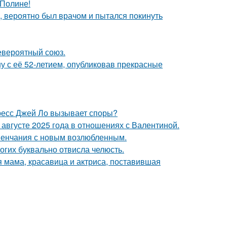
 Полине!
, вероятно был врачом и пытался покинуть
евероятный союз.
у с её 52-летием, опубликовав прекрасные
ресс Джей Ло вызывает споры?
августе 2025 года в отношениях с Валентиной.
венчания с новым возлюбленным.
огих буквально отвисла челюсть.
 мама, красавица и актриса, поставившая