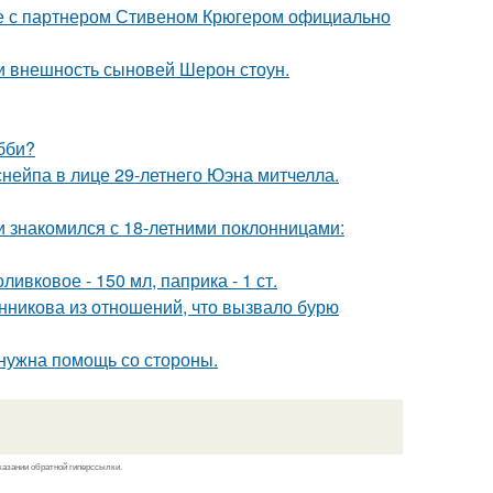
те с партнером Стивеном Крюгером официально
ли внешность сыновей Шерон стоун.
бби?
нейпа в лице 29-летнего Юэна митчелла.
ти знакомился с 18-летними поклонницами:
ивковое - 150 мл, паприка - 1 ст.
нникова из отношений, что вызвало бурю
 нужна помощь со стороны.
казании обратной гиперссылки.