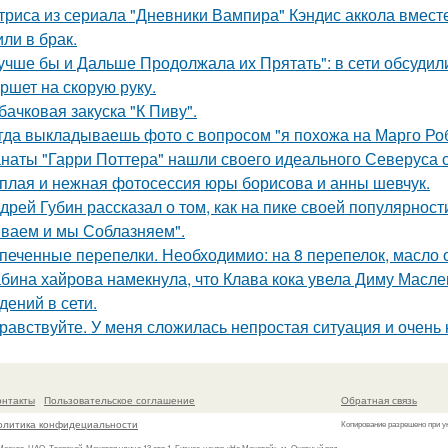
триса из сериала "Дневники Вампира" Кэндис аккола вмес
или в брак.
учше бы и Дальше Продолжала их Прятать": в сети обсуди
ршет на скорую руку.
бачковая закуска "К Пиву".
гда выкладываешь фото с вопросом "я похожа на Марго Ро
наты "Гарри Поттера" нашли своего идеального Северуса с
плая и нежная фотосессия юры борисова и анны шевчук.
дрей Губин рассказал о том, как на пике своей популярнос
ваем и мы Соблазняем".
печенные перепелки. Необходимио: на 8 перепелок, масло ол
бина хайрова намекнула, что Клава кока увела Диму Масле
дений в сети.
равствуйте. У меня сложилась непростая ситуация и очень
онтакты
Пользовательское соглашение
Обратная связь
олитика конфидециальности
Копирование разрешено при у
 Москва, ЦАО, Тверской, Моховая улица 13 стр.1, Бизнес-центр «На Моховой», м. Охотный ряд