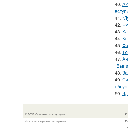
40.
Ак
вступ
41.
"Л
42.
Фу
43.
Ка
44.
Ко
45.
Фа
46.
Тё
47.
Ан
"Выпи
48.
За
49.
Са
обсуж
50.
Зд
© 2026 Современная девушка
К
П
Изысканная и жгучая женская страничка
г.