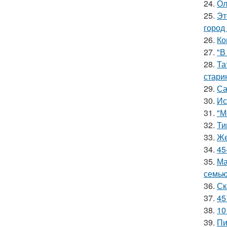
24.
Ол
25.
Эт
город
26.
Ко
27.
"В
28.
Та
стари
29.
Са
30.
Ис
31.
"М
32.
Ти
33.
Же
34.
45
35.
Ма
семью
36.
Ск
37.
45
38.
10
39.
Пи