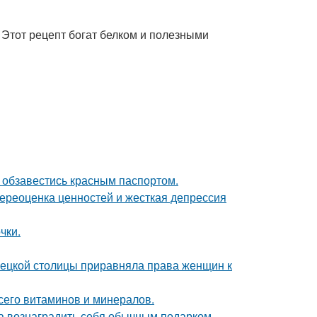
. Этот рецепт богат белком и полезными
 обзавестись красным паспортом.
ереоценка ценностей и жесткая депрессия
чки.
мецкой столицы приравняла права женщин к
сего витаминов и минералов.
ла вознаградить себя обычным подарком.