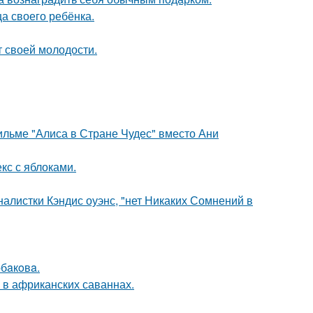
а своего ребёнка.
т своей молодости.
ильме "Алиса в Стране Чудес" вместо Ани
кс с яблоками.
алистки Кэндис оуэнс, "нет Никаких Сомнений в
бaкoвa.
 в африканских саваннах.