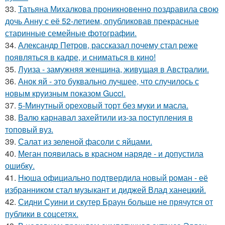
33.
Татьяна Михалкова проникновенно поздравила свою
дочь Анну с её 52-летием, опубликовав прекрасные
старинные семейные фотографии.
34.
Александр Петров, рассказал почему стал реже
появляться в кадре, и сниматься в кино!
35.
Луиза - замужняя женщина, живущая в Австралии.
36.
Анок яй - это буквально лучшее, что случилось с
новым круизным показом Gucci.
37.
5-Минутный ореховый торт без муки и масла.
38.
Валю карнавал захейтили из-за поступления в
топовый вуз.
39.
Салат из зеленой фасоли с яйцами.
40.
Меган появилась в красном наряде - и допустила
ошибку.
41.
Нюша официально подтвердила новый роман - её
избранником стал музыкант и диджей Влад ханецкий.
42.
Сидни Суини и скутер Браун больше не прячутся от
публики в соцсетях.