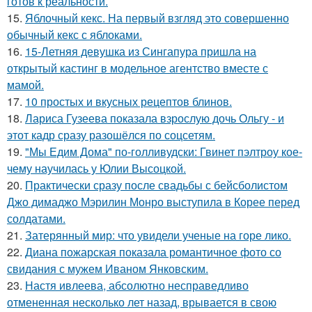
готов к реальности.
15.
Яблочный кекс. На первый взгляд это совершенно
обычный кекс с яблоками.
16.
15-Летняя девушка из Сингапура пришла на
открытый кастинг в модельное агентство вместе с
мамой.
17.
10 простых и вкусных рецептов блинов.
18.
Лариса Гузеева показала взрослую дочь Ольгу - и
этот кадр сразу разошёлся по соцсетям.
19.
"Мы Едим Дома" по-голливудски: Гвинет пэлтроу кое-
чему научилась у Юлии Высоцкой.
20.
Практически сразу после свадьбы с бейсболистом
Джо димаджо Мэрилин Монро выступила в Корее перед
солдатами.
21.
Затерянный мир: что увидели ученые на горе лико.
22.
Диана пожарская показала романтичное фото со
свидания с мужем Иваном Янковским.
23.
Настя ивлеева, абсолютно несправедливо
отмененная несколько лет назад, врывается в свою