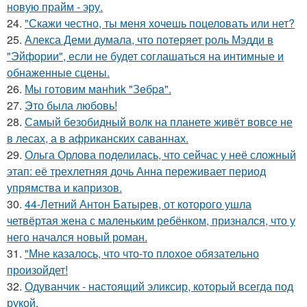
новую прайм - эру.
24.
"Скажи честно, ты меня хочешь поцеловать или нет?
25.
Алекса Деми думала, что потеряет роль Мэдди в
"Эйфории", если не будет соглашаться на интимные и
обнаженные сцены.
26.
Мы готовим мaнhиk "Зeбpa".
27.
Это была любовь!
28.
Самый безобидный волк на планете живёт вовсе не
в лесах, а в африканских саваннах.
29.
Ольга Орлова поделилась, что сейчас у неё сложный
этап: её трехлетняя дочь Анна переживает период
упрямства и капризов.
30.
44-Летний Антон Батырев, от которого ушла
четвёртая жена с маленьким ребёнком, признался, что у
него начался новый роман.
31.
"Мне казалось, что что-то плохое обязательно
произойдет!
32.
Одуванчик - настоящий эликсир, который всегда под
рукой.