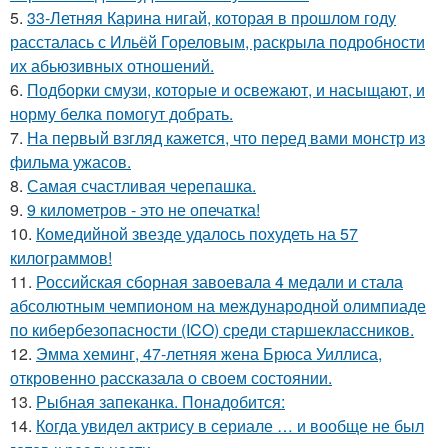
5.
33-Летняя Карина нигай, которая в прошлом году
рассталась с Ильёй Гореловым, раскрыла подробности
их абьюзивных отношений.
6.
Подборки смузи, которые и освежают, и насыщают, и
норму белка помогут добрать.
7.
На первый взгляд кажется, что перед вами монстр из
фильма ужасов.
8.
Самая счастливая черепашка.
9.
9 километров - это не опечатка!
10.
Комедийной звезде удалось похудеть на 57
килограммов!
11.
Российская сборная завоевала 4 медали и стала
абсолютным чемпионом на международной олимпиаде
по кибербезопасности (ICO) среди старшеклассников.
12.
Эмма хеминг, 47-летняя жена Брюса Уиллиса,
откровенно рассказала о своем состоянии.
13.
Рыбная запеканка. Понадобится:
14.
Когда увидел актрису в сериале … и вообще не был