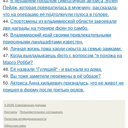
43.
В недавнем прошлом симпатичная актриса Эллен
Пейдж, которая превратилась в мужчину, рассказала,
что на операцию её подтолкнули голоса в голове.
44.
Спортсмены из владимирской области завоевали
две награды на турнире фсин по самбо.
45.
Владимирский край своими привлекательными
природными ландшафтами известен.
46.
Личная жизнь тома харди скрыта за семью замками.
47.
Когда выкладываешь фото с вопросом "я похожа на
Марго Робби?
48.
Её назвали "Гулящей" - и выгнали из дома.
49.
Вы тоже заметили перемены в её образе?
50.
Актриса Анна хилькевич призналась, что ее живот не
пришел в форму после третьих родов.
© 2026 Современная девушка
Контакты
Пользовательское соглашение
Политика конфидециальности
Обратная связь