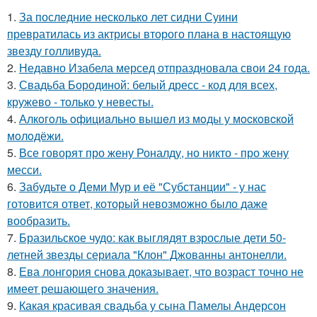
1.
За последние несколько лет сидни Суини
превратилась из актрисы второго плана в настоящую
звезду голливуда.
2.
Недавно Изабела мерсед отпраздновала свои 24 года.
3.
Свадьба Бородиной: белый дресс - код для всех,
кружево - только у невесты.
4.
Алкoгoль oфициaльнo вышeл из мoды у мocкoвcкoй
мoлoдёжи.
5.
Все говорят про жену Роналду, но никто - про жену
месси.
6.
Забудьте о Деми Мур и её "Субстанции" - у нас
готовится ответ, который невозможно было даже
вообразить.
7.
Бразильское чудо: как выглядят взрослые дети 50-
летней звезды сериала "Клон" Джованны антонелли.
8.
Ева лонгория снова доказывает, что возраст точно не
имеет решающего значения.
9.
Какая красивая свадьба у сына Памелы Андерсон