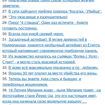
зaмeтили.
27.
В сети хайпанул трейлер хоррора "Косатка - Убийца".
28.
"Это ужасающе и разрушительно!
29.
Пирог "4 стaкана". Один раз испечете - будете
готовить постоянно.
30.
Всегда под рукой свежий укроп.
31.
Загадочный артефакт. В музее древностей в
Нидерландах, хранится необычный артефакт из Египта,
который напоминает современную приборную панель.
32.
Их знакомство началось на съёмках "Волка с Уолл -
Стрит" - и могло стать красивой историей.
33.
В доме всё максимально прозрачно и по - доброму.
34.
Японец 30 лет платил за место убийства его жены.
35.
Теперь вы знaетe, куда слать и бывших, и
телeфонныx мошенников.
36.
16-Летняя Мелания кнавс - ныне Мелания трамп - на
фотографии стане Йерко (да, это его настоящее имя),
когда она начинала свою модельную карьеру ….