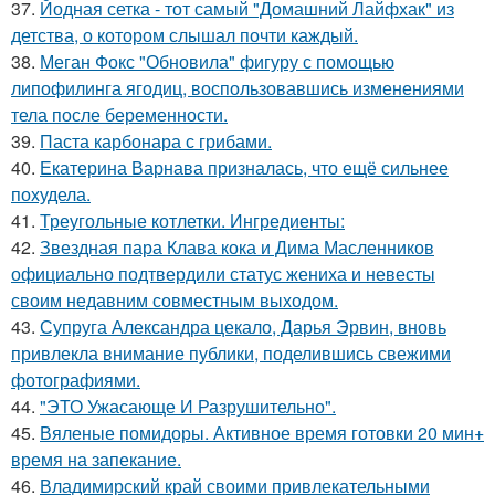
37.
Йодная сетка - тот самый "Домашний Лайфхак" из
детства, о котором слышал почти каждый.
38.
Меган Фокс "Обновила" фигуру с помощью
липофилинга ягодиц, воспользовавшись изменениями
тела после беременности.
39.
Паста карбонара с грибами.
40.
Екатерина Варнава призналась, что ещё сильнее
похудела.
41.
Треугольные котлетки. Ингредиенты:
42.
Звездная пара Клава кока и Дима Масленников
официально подтвердили статус жениха и невесты
своим недавним совместным выходом.
43.
Супруга Александра цекало, Дарья Эрвин, вновь
привлекла внимание публики, поделившись свежими
фотографиями.
44.
"ЭТО Ужасающе И Разрушительно".
45.
Вяленые помидоры. Активное время готовки 20 мин+
время на запекание.
46.
Владимирский край своими привлекательными