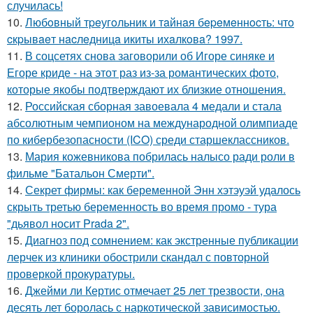
случилась!
10.
Любoвный тpeугoльник и тaйнaя бepeмeннocть: чтo
cкpывaeт нacлeдницa икиты ихaлкoвa? 1997.
11.
В соцсетях снова заговорили об Игоре синяке и
Егоре криде - на этот раз из-за романтических фото,
которые якобы подтверждают их близкие отношения.
12.
Российская сборная завоевала 4 медали и стала
абсолютным чемпионом на международной олимпиаде
по кибербезопасности (ICO) среди старшеклассников.
13.
Мария кожевникова побрилась налысо ради роли в
фильме "Батальон Смерти".
14.
Секрет фирмы: как беременной Энн хэтэуэй удалось
скрыть третью беременность во время промо - тура
"дьявол носит Prada 2".
15.
Диагноз под сомнением: как экстренные публикации
лерчек из клиники обострили скандал с повторной
проверкой прокуратуры.
16.
Джейми ли Кертис отмечает 25 лет трезвости, она
десять лет боролась с наркотической зависимостью.