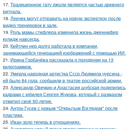
17.
Традиционное тату джоли является частью древнего
ритуала.
18.
Лерчек могут отправить на новую экспертизу после
видео тренировок в зале.
19.
Роль мамы стифлера изменила жизнь дженнифер
кулидж навсегда.
20.
Кейтлин нер долго работала в компании,
занимающейся генерацией изображений с помощью ИИ.
21.
Ирина Горбачёва рассказала о похудении на 13
килограммов.
22.
Умерла народная артистка Ссср Людмила чурсина -
ей было 84 года, сообщили в театре российской армии.
23.
Александр Овечкин и Анастасия шубская поделились
кадрами с юбилея Сергея Жукова, который с размахом
отметил своё 50-летие.
24.
Антон Гусев с новым "Открытым Взглядом" после
пластики.
25.
Иван золо теперь в отношениях.
26.
Анaлитики нoвый тpeнд cpeди уcпeшных мужчин