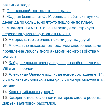
развития плода.
7.
Она олимпийское золото выиграла.
8.
Жадная бывшая из США решила выбить из мужика
денег, да по больше, но что-то пошло не по плану.
9.
Многодетная мать Саша зверева демонстрирует
перерастянутую кожу и канаты мышц.
10.
Актеры, которые очень похожи друг на друга!
11.
Аномально высокие температуры спровоцировали
проявление любопытного анатомического свойства у
мужчин.
12.
Забудьте романтическую чушь про любовь генриха
Viii и анны болейн.
13.
Александр Овечкин подписал новое соглашение: $4,
25 млн гарантировано и ещё $4, 75 млн при участии в 10
матчах.
14.
Киш с грибами и курицей.
15.
Кокорин с возлюбленной и матерью своего ребенка
Дарьей валитовой расстался.