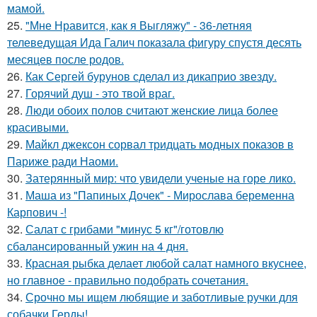
мамой.
25.
"Мне Нравится, как я Выгляжу" - 36-летняя
телеведущая Ида Галич показала фигуру спустя десять
месяцев после родов.
26.
Как Сергей бурунов сделал из дикаприо звезду.
27.
Горячий душ - это твой враг.
28.
Люди обоих полов считают женские лица более
красивыми.
29.
Майкл джексон сорвал тридцать модных показов в
Париже ради Наоми.
30.
Затерянный мир: что увидели ученые на горе лико.
31.
Маша из "Папиных Дочек" - Мирослава беременна
Карпович -!
32.
Салат с грибами "минус 5 кг"/готовлю
сбалансированный ужин на 4 дня.
33.
Красная рыбка делает любой салат намного вкуснее,
но главное - правильно подобрать сочетания.
34.
Срочно мы ищем любящие и заботливые ручки для
собачки Герды!