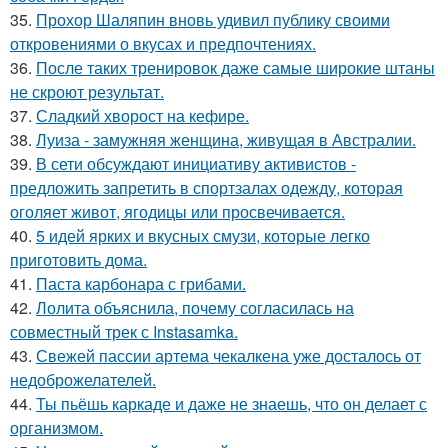
35.
Прохор Шаляпин вновь удивил публику своими
откровениями о вкусах и предпочтениях.
36.
После таких тренировок даже самые широкие штаны
не скроют результат.
37.
Сладкий хворост на кефире.
38.
Луиза - замужняя женщина, живущая в Австралии.
39.
В сети обсуждают инициативу активистов -
предложить запретить в спортзалах одежду, которая
оголяет живот, ягодицы или просвечивается.
40.
5 идей ярких и вкусных смузи, которые легко
приготовить дома.
41.
Паста карбонара с грибами.
42.
Лолита объяснила, почему согласилась на
совместный трек с Instasamka.
43.
Свежей пассии артема чекалкена уже досталось от
недоброжелателей.
44.
Ты пьёшь каркаде и даже не знаешь, что он делает с
организмом.