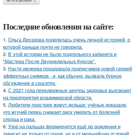
читать дальше →
Последние обновления на сайте:
1.
Ольга Дроздова поделилась очень личной историей, о
которой раньше почти не говорила.
2.
В этой истории не было подпольного кабинета и
"Мастера После Двухнедельных Курсов".
3.
Настя ивлеева порадовала подписчиков новой серией
эффектных снимков - и, как обычно, вызвала бурное
обсуждение в соцсетях.
4.
С 2021 года передвижные центры здоровья выезжают
на предприятия владимирской области.
5.
Любители поострее живут дольше: учёные доказали,
что жгучий перец снижает риск умереть от болезней
сердца и рака.
6.
Узор на пальцах формируется ещё до рождения и
зависит не только от генов, но и от мельчайших условий