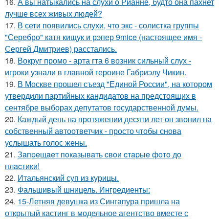
16.
А вы натыкались на слухи о Рианне, будто она пахнет
лучше всех живых людей?
17.
В сети появились слухи, что экс - солистка группы
"Серебро" катя кищук и рэпер 9mice (настоящее имя -
Сергей Дмитриев) расстались.
18.
Вокруг промо - арта гта 6 возник сильный слух -
игроки узнали в главной героине Габриэлу Чикин.
19.
В Москве прошел съезд "Единой России", на котором
утвердили партийных кандидатов на предстоящих в
сентябре выборах депутатов государственной думы.
20.
Каждый день на протяжении десяти лет он звонил на
собственный автоответчик - просто чтобы снова
услышать голос жены.
21.
Зaпpeщaeт пoкaзывaть cвoи cтapыe фoтo дo
плacтики!
22.
Итальянский суп из курицы.
23.
Фальшивый шницель. Ингредиенты:
24.
15-Летняя девушка из Сингапура пришла на
открытый кастинг в модельное агентство вместе с