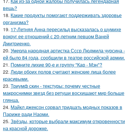
17.
Как из-за одной жалобы получилась легендарная
вещь?
18.
Какие продукты помогают поддерживать здоровье
организма?
19.
17-Летняя Анна пересильд высказалась о шумихе
вокруг ее отношений с 20-летним певцом Ваней
Дмитриенко.
20.
Умерла народная артистка Ссср Людмила чурсина -
ей было 84 года, сообщили в театре российской армии.
21.
Помните лихие 90-е и группу "Кар - Мэн"?
22.
Люди обоих полов считают женские лица более
красивыми.
23.
Триумф скин - текстуры: почему честные
макроснимки звезд без ретуши восхищают мир больше
глянца.
24.
Майкл джексон сорвал тридцать модных показов в
Париже ради Наоми.
25.
Звёзды, которые выбрали максимум откровенности
на красной дорожке.