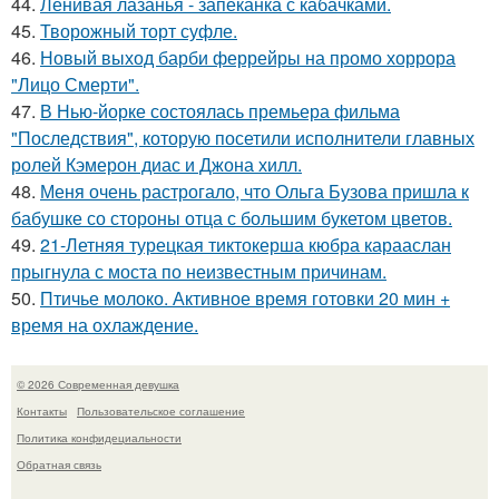
44.
Ленивая лазанья - запеканка с кабачками.
45.
Творожный торт суфле.
46.
Новый выход барби феррейры на промо хоррора
"Лицо Смерти".
47.
В Нью-йорке состоялась премьера фильма
"Последствия", которую посетили исполнители главных
ролей Кэмерон диас и Джона хилл.
48.
Меня очень растрогало, что Ольга Бузова пришла к
бабушке со стороны отца с большим букетом цветов.
49.
21-Летняя турецкая тиктокерша кюбра карааслан
прыгнула с моста по неизвестным причинам.
50.
Птичье молоко. Активное время готовки 20 мин +
время на охлаждение.
© 2026 Современная девушка
Контакты
Пользовательское соглашение
Политика конфидециальности
Обратная связь