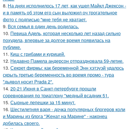
8.
На днях исполнилось 17 лет, как ушел Майкл Джексон -
и в память об этом его сын выложил оч трогательное
фото с подписью "мне тебя не хватает.
9.
Вся семья в один день родилась.
10.
Певица Адель, которая несколько лет назад сильно
похудела, впервые за долгое время появилась на
публике.
11.
Киш с грибами и курицей.
12.
Недавно Памела андерсон отпраздновала 59-летие.
13.
Секрет фирмы: как беременной Энн хэтэуэй удалось
скрыть третью беременность во время промо - тура
"дьявол носит Prada 2".
14.
20-21 Июня в Санкт-петербурге прошли
соревнования по триатлону "медный всадник 51.
15.
Сырные лепешки за 15 минут.
16.
Шестилетняя варя - дочка популярных блогеров коли
и Марины из блога "Женат на Марине" - наконец
добилась своего.