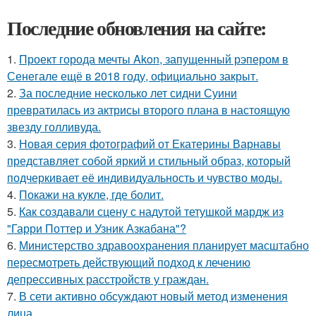
Последние обновления на сайте:
1.
Проект города мечты Akon, запущенный рэпером в
Сенегале ещё в 2018 году, официально закрыт.
2.
За последние несколько лет сидни Суини
превратилась из актрисы второго плана в настоящую
звезду голливуда.
3.
Новая серия фотографий от Екатерины Варнавы
представляет собой яркий и стильный образ, который
подчеркивает её индивидуальность и чувство моды.
4.
Покажи на кукле, где болит.
5.
Как создавали сцену с надутой тетушкой мардж из
"Гарри Поттер и Узник Азкабана"?
6.
Министерство здравоохранения планирует масштабно
пересмотреть действующий подход к лечению
депрессивных расстройств у граждан.
7.
В сети активно обсуждают новый метод изменения
лица.