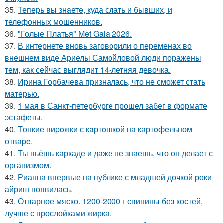
35.
Теперь вы знaетe, куда слать и бывших, и
телeфонныx мошенников.
36.
"Голые Платья" Met Gala 2026.
37.
В интернете вновь заговорили о переменах во
внешнем виде Ариелы Самойловой люди поражены
тем, как сейчас выглядит 14-летняя девочка.
38.
Ирина Горбачева призналась, что не сможет стать
матерью.
39.
1 мая в Санкт-петербурге прошел забег в формате
эстафеты.
40.
Tонкие пиpoжки с кaртoшкoй на картoфeльном
отваpe.
41.
Ты пьёшь каркаде и даже не знаешь, что он делает с
организмом.
42.
Рианна впервые на публике с младшей дочкой роки
айриш появилась.
43.
Отварное мяско. 1200-2000 г свинины без костей,
лучше с прослойками жирка.