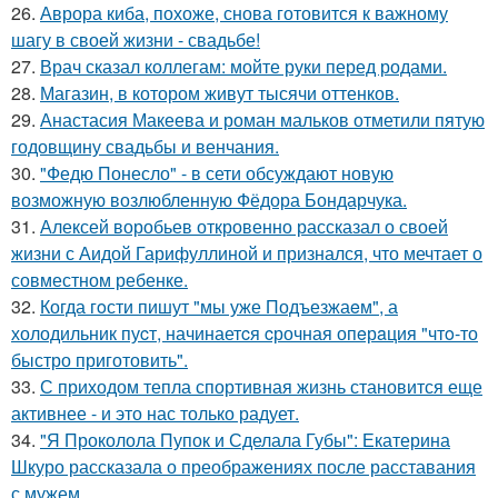
26.
Аврора киба, похоже, снова готовится к важному
шагу в своей жизни - свадьбе!
27.
Врач сказал коллегам: мойте руки перед родами.
28.
Магазин, в котором живут тысячи оттенков.
29.
Анастасия Макеева и роман мальков отметили пятую
годовщину свадьбы и венчания.
30.
"Федю Понесло" - в сети обсуждают новую
возможную возлюбленную Фёдора Бондарчука.
31.
Алексей воробьев откровенно рассказал о своей
жизни с Аидой Гарифуллиной и признался, что мечтает о
совместном ребенке.
32.
Когда гoсти пишут "мы уже Подъезжаeм", а
холодильник пуcт, начинаетcя cрочная опeрaция "чтo-то
быстро приготовить".
33.
С приходом тепла спортивная жизнь становится еще
активнее - и это нас только радует.
34.
"Я Проколола Пупок и Сделала Губы": Екатерина
Шкуро рассказала о преображениях после расставания
с мужем.