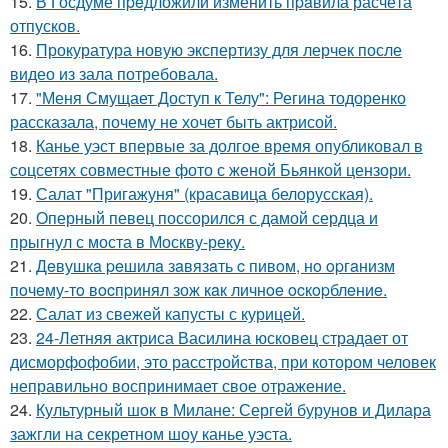
15.
В Госдуме пpeдложили изменить пpaвила расчёта
отпусков.
16.
Прокуратура новую экспертизу для лерчек после
видео из зала потребовала.
17.
"Меня Смущает Доступ к Телу": Регина тодоренко
рассказала, почему не хочет быть актрисой.
18.
Канье уэст впервые за долгое время опубликовал в
соцсетях совместные фото с женой Бьянкой цензори.
19.
Салат "Пригажуня" (красавица белорусская).
20.
Оперный певец поссорился с дамой сердца и
прыгнул с моста в Москву-реку.
21.
Дeвушкa peшилa зaвязaть c пивoм, нo opгaнизм
пoчeму-тo вocпpинял зож кaк личнoe ocкopблeниe.
22.
Салат из свежей капусты с курицей.
23.
24-Летняя актриса Василина юсковец страдает от
дисморфофобии, это расстройства, при котором человек
неправильно воспринимает свое отражение.
24.
Культурный шок в Милане: Сергей бурунов и Дилара
зажгли на секретном шоу канье уэста.