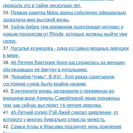
держала это в тайне несколько лет.
35.
Первая ракетка Мира арина соболенко официально
захватила мир высокой моды.
36.
Хейли бибер тем временем подогревает интерес к
новым продуктам от Rhode, которые должны выйти уже
скоро.
37.
Наталья кузнецова - одна из самых мощных девушек
в мире.
38.
46-Летняя Виктория боня рассердилась на женщин,
обсуждавших её фигуру в купальнике.
39.
"Корабли Чумы". В XVI - Xviii веках санитарное
состояние судов было крайне низким.
40.
В интернете вновь заговорили о переменах во
внешнем виде Ариелы Самойловой люди поражены
тем, как сейчас выглядит 14-летняя девочка.
41.
45-Летний рэпер Рэй Джей сделал заявление, от
которого у многих буквально отвисла челюсть.
42.
Семья Аллы и Максима празднует день рождения