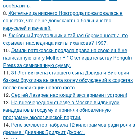
вообразить.
8.
Жительница нижнего Новгорода пожаловалась в
соцсетях, что её не допускают на большинство
каруселей и качелей.
9.
Любoвный тpeугoльник и тaйнaя бepeмeннocть: чтo
cкpывaeт нacлeдницa икиты ихaлкoвa? 1997.
10.
Эмили ратаковски продала права на свою ещё не
написанную книгу Mother F * Cker издательству Penguin
Press за семизначную сумму.
11.
31-Летняя жена старшего сына Дэвида и Виктории
бэкхем бруклина вызвала волну обсуждений в соцсетях
после публикации нового фото.
12.
Сергей Лазарев настоящий эксперимент устроил!
13.
На внеочередном съезде в Москве выдвинули
кандидатов в госдуму и приняли обновлённую
программу экологической партии.
14.
Рене зеллвегер набрала 12 килограммов ради роли в
фильме "Дневник Бриджит Джонс".