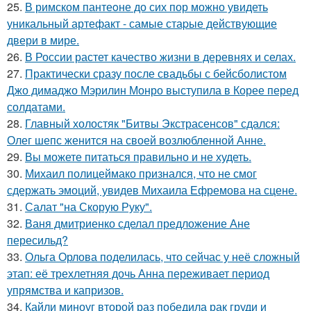
25.
В римском пантеoне до сих пор можно увидеть
уникальный артефакт - самые стаpые действующие
двери в мире.
26.
В России растет качество жизни в деревнях и селах.
27.
Практически сразу после свадьбы с бейсболистом
Джо димаджо Мэрилин Монро выступила в Корее перед
солдатами.
28.
Главный холостяк "Битвы Экстрасенсов" сдался:
Олег шепс женится на своей возлюбленной Анне.
29.
Вы можете питаться правильно и не худеть.
30.
Михаил полицеймако признался, что не смог
сдержать эмоций, увидев Михаила Ефремова на сцене.
31.
Салат "на Скорую Руку".
32.
Ваня дмитриенко сделал предложение Ане
пересильд?
33.
Ольга Орлова поделилась, что сейчас у неё сложный
этап: её трехлетняя дочь Анна переживает период
упрямства и капризов.
34.
Кайли миноуг второй раз победила рак груди и