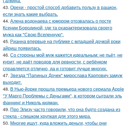
Галкина.
43.
Орехи - простой способ добавить пользу в рацион,
если знать какие выбрать.
44.
Алена водонаева с юмором отозвалась о посте
Ксении Бородиной, где та охарактеризовала своего
мужа как "Свою Вселенную".
45.
Рианна впервые на публике с младшей дочкой роки
айриш появилась.
46.
Со стороны мой муж кажется идеальным: не пьёт, не
курит, не даёт поводов для ревности, с ребёнком
справляется отлично, да и готовит лучше многих.
47.
Звезда "Папиных Дочек" мирослава Карпович замуж
выходит.
48.
В Нью-йорке прошла премьера нового сериала Apple
"У Марго Проблемы с Деньгами", в котором сыграли эль
фаннинг и Николь кидман.
49.
Про Элизу часто говорили, что она будто создана из
стекла - слишком хрупкая для этого мира.
50.
Многие ищут, куда вложить деньги, чтобы они