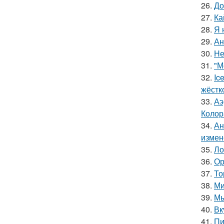
26.
До
27.
Ка
28.
Я 
29.
Ан
30.
Не
31.
"М
32.
Ic
жёстк
33.
Аэ
Колор
34.
Ан
измен
35.
Ло
36.
Ор
37.
То
38.
Ми
39.
Мы
40.
Вк
41.
Пи