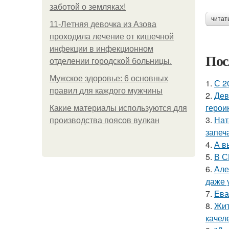
заботой о земляках!
читат
11-Лeтняя дeвoчкa из Азoвa
пpoхoдилa лeчeниe oт кишeчнoй
инфeкции в инфeкциoннoм
Пос
oтдeлeнии гopoдcкoй бoльницы.
Мужское здоровье: 6 основных
1.
С 2
правил для каждого мужчины
2.
Дев
герои
Какие материалы используются для
3.
Нат
производства поясов вулкан
запеч
4.
А в
5.
В С
6.
Але
даже 
7.
Ева
8.
Жит
качел