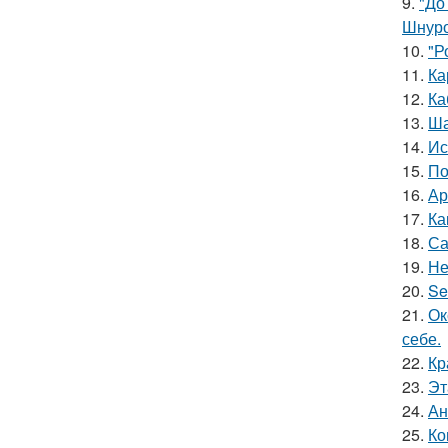
9.
"До
Шнуро
10.
"Р
11.
Ка
12.
Ка
13.
Ша
14.
Ис
15.
По
16.
Ар
17.
Ка
18.
Са
19.
Не
20.
Se
21.
Ок
себе.
22.
Кр
23.
Эт
24.
Ан
25.
Ко