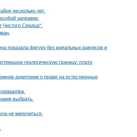
айне несколько лет.
 особой заправке.
т Чистого Сердца".
оман.
е она показала фигуру без идеальных ракурсов и
атляющую геологическую границу: плато
помнив аудитории о праве на естественные
Instasamka.
какие выбрать.
ила не мелочиться.
.