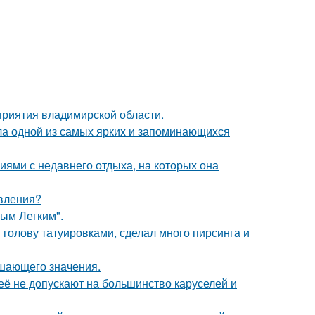
риятия владимирской области.
ала одной из самых ярких и запоминающихся
ями с недавнего отдыха, на которых она
явления?
ым Легким".
 голову татуировками, сделал много пирсинга и
ешающего значения.
её не допускают на большинство каруселей и