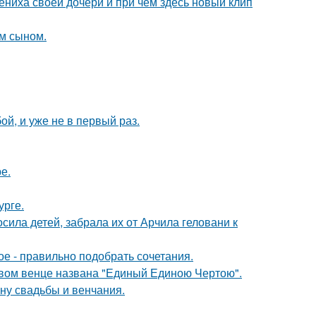
ениха своей дочери и при чем здесь новый клип
им сыном.
й, и уже не в первый раз.
е.
урге.
сила детей, забрала их от Арчила геловани к
ое - правильно подобрать сочетания.
овом венце названа "Единый Единою Чертою".
ну свадьбы и венчания.