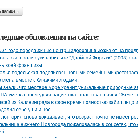
ь дальше →
ледние обновления на сайте:
021 года передвижные центры здоровья выезжают на предп
он аоки в роли суки в фильме "Двойной Форсаж" (2003) ст
нь всей франшизы.
алья подольская поделилась новыми семейными фотографи
атлена вместе с близкими людьми.
ы знали, что мертвое море хранит уникальные природные 
ША умерла последняя пациентка, пользовавшаяся "Железн
ксей из Калининграда в своё время полностью забил лицо и
удалил себе уши и нос.
 лонгория снова доказывает, что возраст точно не имеет р
ельница нижнего Новгорода пожаловалась в соцсетях, что 
ей.