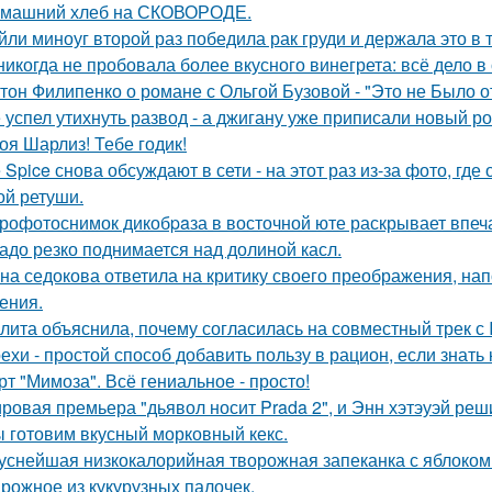
машний хлеб на СКОВОРОДЕ.
йли миноуг второй раз победила рак груди и держала это в т
никогда не пробовала более вкусного винегрета: всё дело в
тон Филипенко о романе с Ольгой Бузовой - "Это не Было о
 успел утихнуть развод - а джигану уже приписали новый р
оя Шарлиз! Тебе годик!
e Spice снова обсуждают в сети - на этот раз из-за фото, гд
ой ретуши.
рофотоснимок дикобpaза в восточной юте раскрывает впеч
адо резко поднимается над долиной касл.
на седокова ответила на критику своего преображения, на
ения.
лита объяснила, почему согласилась на совместный трек с 
ехи - простой способ добавить пользу в рацион, если знать 
рт "Мимоза". Всё гениальное - просто!
ровая премьера "дьявол носит Prada 2", и Энн хэтэуэй реш
 готовим вкусный морковный кекс.
уснейшая низкокалорийная творожная запеканка с яблоком
рожное из кукурузных палочек.