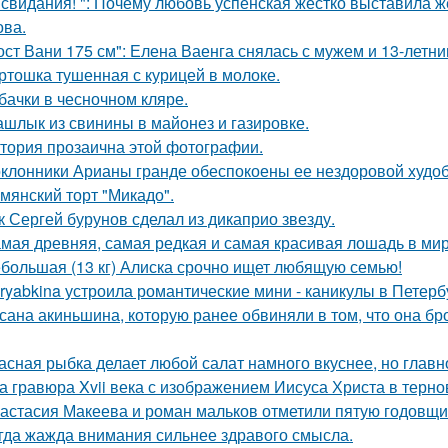
 свидания! ": Почему любовь успенская жестко выставила ж
ва.
ост Вани 175 см": Елена Ваенга снялась с мужем и 13-летн
ртошка тушенная с курицей в молоке.
бачки в чесночном кляре.
шлык из свинины в майонез и газировке.
тория прозаична этой фотографии.
клонники Арианы гранде обеспокоены ее нездоровой худобо
мянский торт "Микадо".
к Сергей бурунов сделал из дикаприо звезду.
мая древняя, самая редкая и самая красивая лошадь в мир
большая (13 кг) Алиска срочно ищет любящую семью!
ryabkina устроила романтические мини - каникулы в Петерб
сана акиньшина, которую ранее обвиняли в том, что она бро
асная рыбка делает любой салат намного вкуснее, но главн
а гравюра Xvii века с изображением Иисуса Христа в терн
астасия Макеева и роман мальков отметили пятую годовщи
гда жажда внимания сильнее здравого смысла.