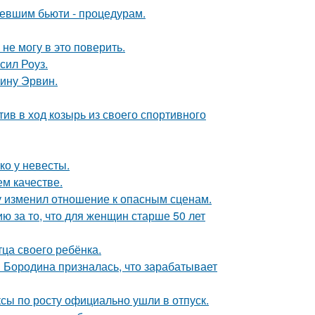
ревшим бьюти - процедурам.
не могу в это поверить.
сил Роуз.
ину Эрвин.
ив в ход козырь из своего спортивного
ко у невесты.
м качестве.
ду изменил отношение к опасным сценам.
 за то, что для женщин старше 50 лет
ца своего ребёнка.
я Бородина призналась, что зарабатывает
ксы по росту официально ушли в отпуск.