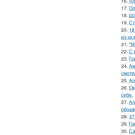
16.
Ал
17.
Оп
18.
Ша
19.
Ст
20.
18
из-за
21.
"М
22.
С 
23.
Го
24.
Ам
смотр
25.
Am
26.
Ок
себе.
27.
Ал
обнаж
28.
37
29.
Ги
30.
Са