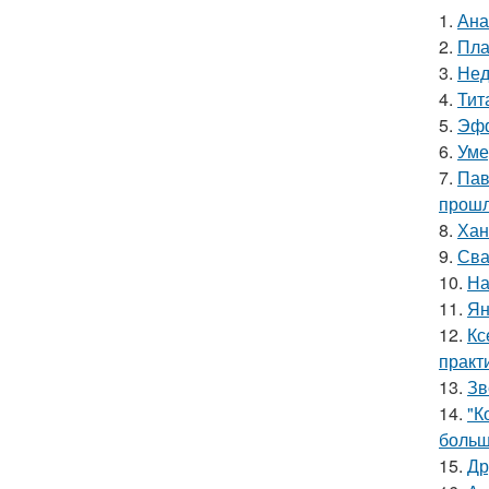
1.
Ана
2.
Пла
3.
Нед
4.
Тит
5.
Эфф
6.
Уме
7.
Пав
прошл
8.
Хан
9.
Сва
10.
На
11.
Ян
12.
Кс
практ
13.
Зв
14.
"К
больш
15.
Др