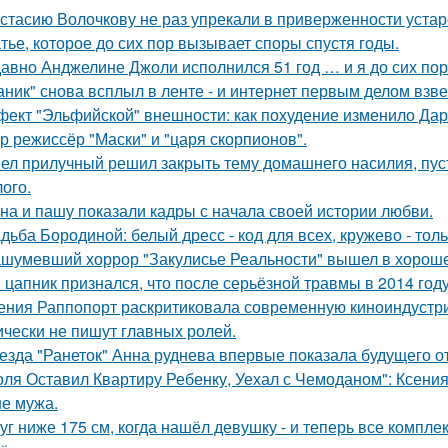
стасию Волочкову не раз упрекали в приверженности уста
тье, которое до сих пор вызывает споры спустя годы.
авно Анджелине Джоли исполнился 51 год … и я до сих пор 
аник" снова всплыл в ленте - и интернет первым делом взве
ект "Эльфийской" внешности: как похудение изменило Дар
р режиссёр "Маски" и "царя скорпионов".
ел прилучный решил закрыть тему домашнего насилия, пуст
ого.
на и пашу показали кадры с начала своей истории любви.
дьба Бородиной: белый дресс - код для всех, кружево - толь
шумевший хоррор "Закулисье Реальности" вышел в хороше
 цапник признался, что после серьёзной травмы в 2014 го
ения Раппопорт раскритиковала современную киноиндустрию
ически не пишут главных ролей.
езда "Ранеток" Анна руднева впервые показала будущего от
оля Оставил Квартиру Ребенку, Уехал с Чемоданом": Ксени
е мужа.
уг ниже 175 см, когда нашёл девушку - и теперь все компле