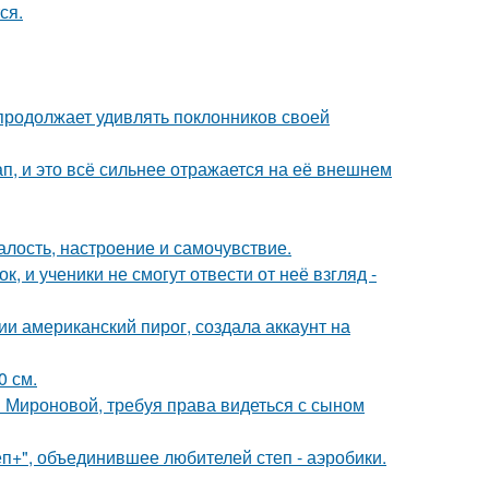
ся.
 продолжает удивлять поклонников своей
, и это всё сильнее отражается на её внешнем
алость, настроение и самочувствие.
, и ученики не смогут отвести от неё взгляд -
и американский пирог, создала аккаунт на
0 см.
и Мироновой, требуя права видеться с сыном
еп+", объединившее любителей степ - аэробики.