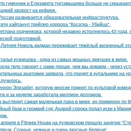
тр гуменник и Елизавета туктамышева больше не скрывают
адкий хворост на кефире.
России развивается образовательная инфраструктура.
сети хайпанул трейлер хоррора "Косатка - Убийца".
етлана ходченкова, которой недавно исполнилось 43 года,
еской подготовкой.
-Летняя Николь кидман переживает тяжёлый жизненный этап
талья кузнецова - одна из самых мощных девушек в мире.
огда тело говорит с нами проще, чем мы думаем - через уст
ительница анатомии заявила, что придет в купальнике на урок
случилось.
ннон Элизабет, которую многие помнят по культовой комеди
ans и за неделю заработала миллион долларов.
к выглядит самая маленькая пара в мире, их примерно по 9
йный брак и громкий суд: Андрей сорока подал иски к Мари
ом.
 апреля в Fitness House на пулковском прошло занятие "Ст
ляши. Сочные, нежные и очень вкусные беляши!