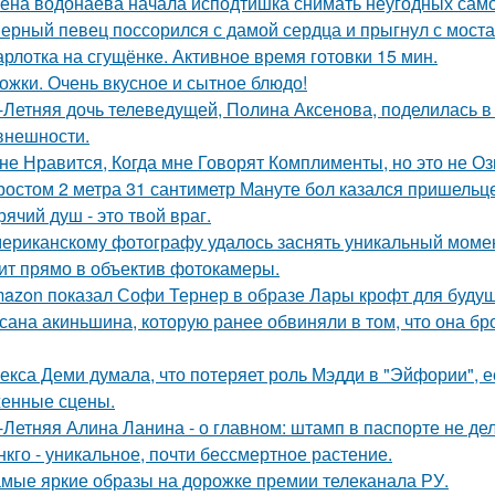
ёна водонаева начала исподтишка снимать неугодных самока
ерный певец поссорился с дамой сердца и прыгнул с моста
рлотка на сгущёнке. Активное время готовки 15 мин.
ожки. Очень вкусное и сытное блюдо!
-Летняя дочь телеведущей, Полина Аксенова, поделилась в 
 внешности.
не Нравится, Когда мне Говорят Комплименты, но это не Оз
ростом 2 метра 31 сантиметр Мануте бол казался пришельце
рячий душ - это твой враг.
ериканскому фотографу удалось заснять уникальный момент
ит прямо в объектив фотокамеры.
azon показал Софи Тернер в образе Лары крофт для будущ
сана акиньшина, которую ранее обвиняли в том, что она бро
екса Деми думала, что потеряет роль Мэдди в "Эйфории", е
енные сцены.
-Летняя Алина Ланина - о главном: штамп в паспорте не де
нкго - уникальное, почти бессмертное растение.
мые яркие образы на дорожке премии телеканала РУ.