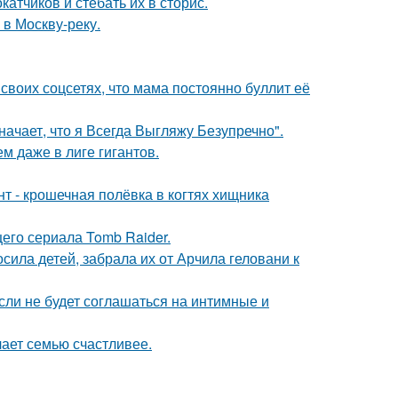
тчиков и стебать их в сторис.
 в Москву-реку.
своих соцсетях, что мама постоянно буллит её
начает, что я Всегда Выгляжу Безупречно".
м даже в лиге гигантов.
 - крошечная полёвка в когтях хищника
его сериала Tomb Raider.
сила детей, забрала их от Арчила геловани к
сли не будет соглашаться на интимные и
лает семью счастливее.