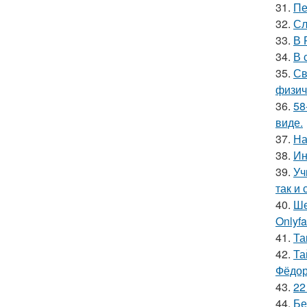
31.
Пе
32.
Сл
33.
В 
34.
В 
35.
Св
физич
36.
58
виде.
37.
На
38.
Ин
39.
Уч
так и 
40.
Ше
Onlyf
41.
Та
42.
Та
Фёдор
43.
22
44.
Бе