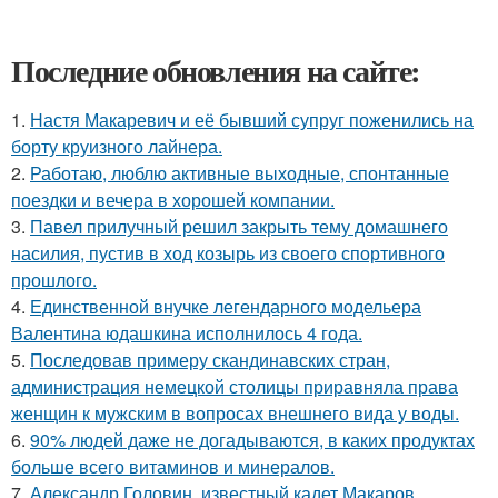
Последние обновления на сайте:
1.
Настя Макаревич и её бывший супруг поженились на
борту круизного лайнера.
2.
Работаю, люблю активные выходные, спонтанные
поездки и вечера в хорошей компании.
3.
Павел прилучный решил закрыть тему домашнего
насилия, пустив в ход козырь из своего спортивного
прошлого.
4.
Единственной внучке легендарного модельера
Валентина юдашкина исполнилось 4 года.
5.
Последовав примеру скандинавских стран,
администрация немецкой столицы приравняла права
женщин к мужским в вопросах внешнего вида у воды.
6.
90% людей даже не догадываются, в каких продуктах
больше всего витаминов и минералов.
7.
Александр Головин, известный кадет Макаров,