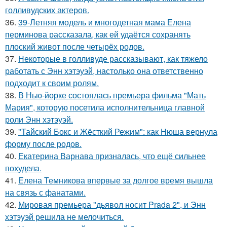
голливудских актеров.
36.
39-Летняя модель и многодетная мама Елена
перминова рассказала, как ей удаётся сохранять
плоский живот после четырёх родов.
37.
Некоторые в голливуде рассказывают, как тяжело
работать с Энн хэтэуэй, настолько она ответственно
подходит к своим ролям.
38.
В Нью-йорке состоялась премьера фильма "Мать
Мария", которую посетила исполнительница главной
роли Энн хэтэуэй.
39.
"Тайский Бокс и Жёсткий Режим": как Нюша вернула
форму после родов.
40.
Екатерина Варнава призналась, что ещё сильнее
похудела.
41.
Елена Темникова впервые за долгое время вышла
на связь с фанатами.
42.
Мировая премьера "дьявол носит Prada 2", и Энн
хэтэуэй решила не мелочиться.