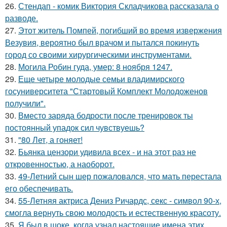
26.
Стендап - комик Виктория Складчикова рассказала о
разводе.
27.
Этот житель Помпей, погибший во время извержения
Везувия, вероятно был врачом и пытался покинуть
город со своими хирургическими инструментами.
28.
Могила Робин гуда, умер: 8 ноября 1247.
29.
Еще четыре молодые семьи владимирского
госуниверситета "Стартовый Комплект Молодоженов
получили".
30.
Вместо заряда бодрости после тренировок ты
постоянный упадок сил чувствуешь?
31.
"80 Лет, а гоняет!
32.
Бьянка цензори удивила всех - и на этот раз не
откровенностью, а наоборот.
33.
49-Летний сын шер пожаловался, что мать перестала
его обеспечивать.
34.
55-Летняя актриса Дениз Ричардс, секс - символ 90-х,
смогла вернуть свою молодость и естественную красоту.
35.
Я был в шоке, когда узнал настоящие имена этих