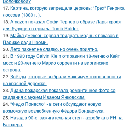
Волочковой?
17.
Картина, которую запрещала церковь: "Грех" Генриха
лоссова (1880 г. ).
18.
Amazon показал Софи Тернер в образе Лары крофт
для будущего сериала Tomb Raider.
19.
Майкл джексон сорвал тридцать модных показов в
Париже ради Наоми.
20.
Лето пахнет не сладко, но очень приятно.
21.
В 1993 году Calvin Klein отправили 18-летнюю Кейт
мосс и 20-летнего Марио сорренти на виргинские
острова.
22.
Звёзды, которые выбрали максимум откровенности
на красной дорожке.
23.
Диана пожарская показала романтичное фото со
свидания с мужем Иваном Янковским.
24.
"Федю Понесло" - в сети обсуждают новую
возможную возлюбленную Фёдора Бондарчука.
25.
Назад в 90-е: зажигательная степ - аэробика в FH на
Блюхера.