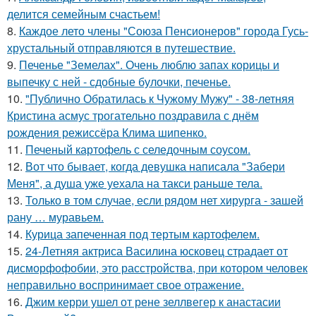
делится семейным счастьем!
8.
Каждое лето члены "Союза Пенсионеров" города Гусь-
хрустальный отправляются в путешествие.
9.
Печенье "Земелах". Очень люблю запах корицы и
выпечку с ней - сдобные булочки, печенье.
10.
"Публично Обратилась к Чужому Мужу" - 38-летняя
Кристина асмус трогательно поздравила с днём
рождения режиссёра Клима шипенко.
11.
Печеный картофель с селедочным соусом.
12.
Вот что бывает, когда девушка написала "Забери
Меня", а душа уже уехала на такси раньше тела.
13.
Только в том случае, если рядом нет хирурга - зашей
рану … муравьем.
14.
Курица запеченная под тертым картофелем.
15.
24-Летняя актриса Василина юсковец страдает от
дисморфофобии, это расстройства, при котором человек
неправильно воспринимает свое отражение.
16.
Джим керри ушел от рене зеллвегер к анастасии