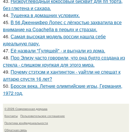
43.
Низкоуглеводный кокосовый бисквит для пп торта,
без глютена и сахара.
44.
Тушенка в домашних условиях.
45.
В 56 Дженнифер Лопес с лёгкостью захватила все
внимание на Coachella в перьях и стразах.
46.
Самая высокая модель россии нашла себе
идеальную пару.
47.
Её назвали "Гулящей" - и выгнали из дома.
48.
Про Элизу часто говорили, что она будто создана из
стекла - слишком хрупкая для этого мира.
49.
Почему стэтхэм и хантингтон - уайтли не спешат к
алтарю спустя 16 лет?
50.
Бросок века. Летние олимпийские игры, Германия,
1972 год.
© 2026 Современная девушка
Контакты
Пользовательское соглашение
Политика конфидециальности
Обратная связь