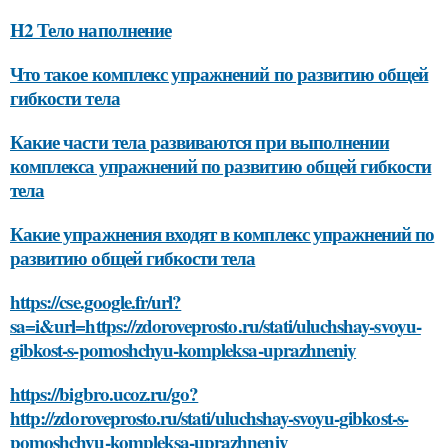
H2 Тело наполнение
Что такое комплекс упражнений по развитию общей
гибкости тела
Какие части тела развиваются при выполнении
комплекса упражнений по развитию общей гибкости
тела
Какие упражнения входят в комплекс упражнений по
развитию общей гибкости тела
https://cse.google.fr/url?
sa=i&url=https://zdoroveprosto.ru/stati/uluchshay-svoyu-
gibkost-s-pomoshchyu-kompleksa-uprazhneniy
https://bigbro.ucoz.ru/go?
http://zdoroveprosto.ru/stati/uluchshay-svoyu-gibkost-s-
pomoshchyu-kompleksa-uprazhneniy