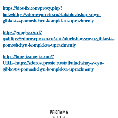
https://bios-fix.com/proxy.php?
link=https://zdoroveprosto.ru/stati/uluchshay-svoyu-
gibkost-s-pomoshchyu-kompleksa-uprazhneniy
https://google.cc/url?
q=https://zdoroveprosto.ru/stati/uluchshay-svoyu-gibkost-s-
pomoshchyu-kompleksa-uprazhneniy
https://boogiewoogie.com/?
URL=https://zdoroveprosto.ru/stati/uluchshay-svoyu-
gibkost-s-pomoshchyu-kompleksa-uprazhneniy