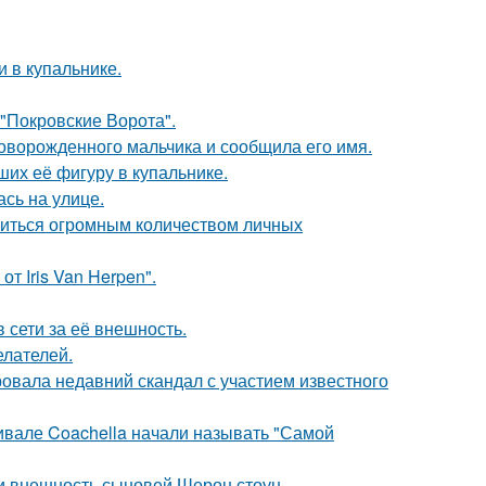
 в купальнике.
 "Покровские Ворота".
оворожденного мальчика и сообщила его имя.
их её фигуру в купальнике.
сь на улице.
литься огромным количеством личных
т Iris Van Herpen".
 сети за её внешность.
елателей.
вала недавний скандал с участием известного
ивале Coachella начали называть "Самой
ли внешность сыновей Шерон стоун.