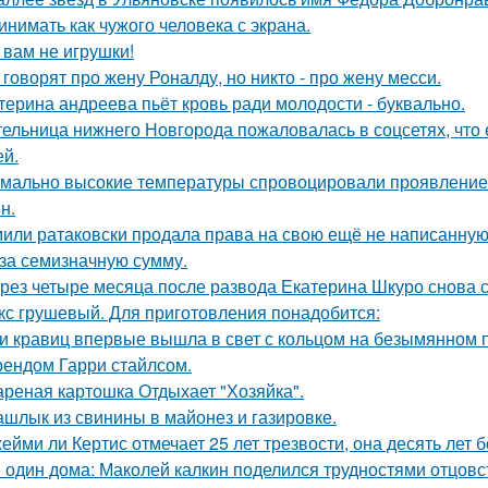
инимать как чужого человека с экрана.
 вам не игрушки!
 говорят про жену Роналду, но никто - про жену месси.
терина андреева пьёт кровь ради молодости - буквально.
ельница нижнего Новгорода пожаловалась в соцсетях, что 
ей.
мально высокие температуры спровоцировали проявление 
н.
или ратаковски продала права на свою ещё не написанную к
 за семизначную сумму.
рез четыре месяца после развода Екатерина Шкуро снова ска
кс грушевый. Для приготовления понадобится:
и кравиц впервые вышла в свет с кольцом на безымянном 
ендом Гарри стайлсом.
реная картошка Отдыхает "Хозяйка".
шлык из свинины в майонез и газировке.
ейми ли Кертис отмечает 25 лет трезвости, она десять лет 
 один дома: Маколей калкин поделился трудностями отцовс