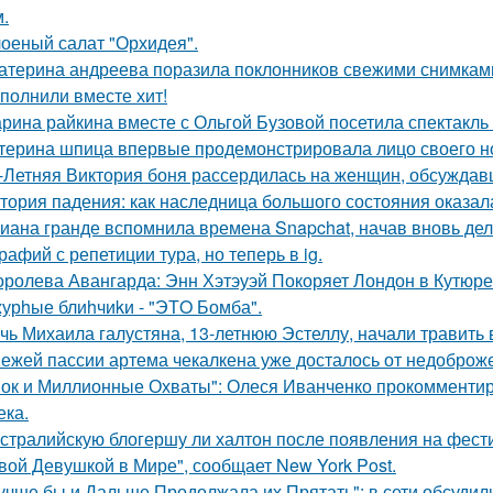
.
оеный салат "Орхидея".
атерина андреева поразила поклонников свежими снимками
полнили вместе хит!
рина райкина вместе с Ольгой Бузовой посетила спектакль
терина шпица впервые продемонстрировала лицо своего н
-Летняя Виктория боня рассердилась на женщин, обсуждавш
тория падения: как наследница большого состояния оказала
иана гранде вспомнила времена Snapchat, начав вновь де
рафий с репетиции тура, но теперь в ig.
оролева Авангарда: Энн Хэтэуэй Покоряет Лондон в Кутюре о
урhые блиhчиkи - "ЭТO Бомба".
чь Михаила галустяна, 13-летнюю Эстеллу, начали травить в
ежей пассии артема чекалкена уже досталось от недоброж
ок и Миллионные Охваты": Олеся Иванченко прокомментиро
ека.
стралийскую блогершу ли халтон после появления на фест
вой Девушкой в Мире", сообщает New York Post.
учше бы и Дальше Продолжала их Прятать": в сети обсуди