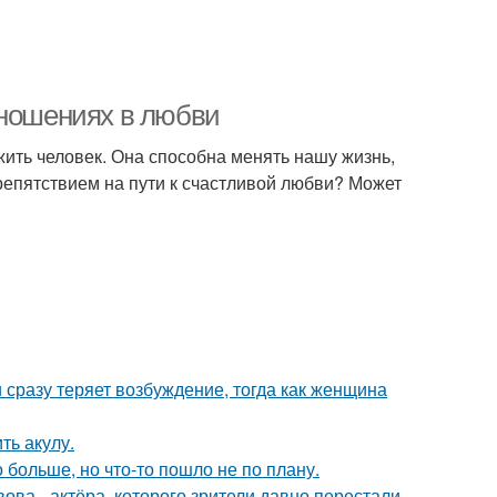
тношениях в любви
жить человек. Она способна менять нашу жизнь,
препятствием на пути к счастливой любви? Может
 сразу теряет возбуждение, тогда как женщина
ть акулу.
больше, но что-то пошло не по плану.
ва - актёра, которого зрители давно перестали