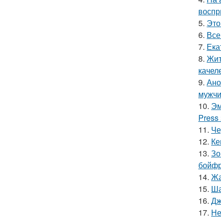
воспр
5.
Это
6.
Все
7.
Ека
8.
Жит
качел
9.
Ано
мужчи
10.
Эм
Press
11.
Че
12.
Ке
13.
Зо
бойфр
14.
Жа
15.
Ша
16.
Дж
17.
Не