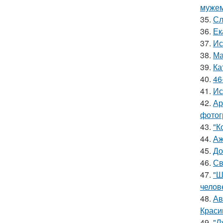
мужем
35.
Сл
36.
Ек
37.
Ис
38.
Ма
39.
Ка
40.
46
41.
Ис
42.
Ар
фотог
43.
"К
44.
Аж
45.
До
46.
Св
47.
"Ш
челов
48.
Ав
Краси
49.
"Л