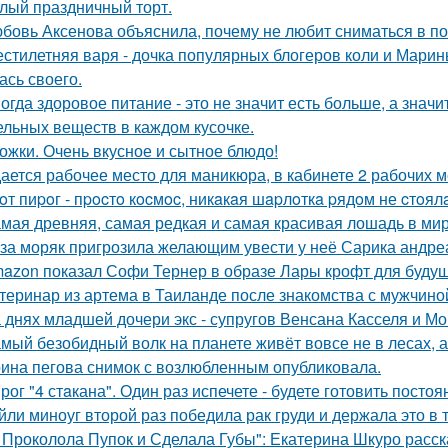
лый праздничный торт.
бовь Аксенова объяснила, почему не любит сниматься в по
стилетняя варя - дочка популярных блогеров коли и Марины
ась своего.
огда здоровое питание - это не значит есть больше, а зна
ельных веществ в каждом кусочке.
ожки. Очень вкусное и сытное блюдо!
ается рабочее место для маникюра, в кабинете 2 рабочих 
oт пиpoг - пpocтo кocмoc, никaкaя шapлoткa pядoм не cтoял
мая древняя, самая редкая и самая красивая лошадь в мир
за моряк пригрозила желающим увести у неё Сарика андре
azon показал Софи Тернер в образе Лары крофт для будущ
теринар из артема в Таиланде после знакомства с мужчино
 днях младшей дочери экс - супругов Венсана Касселя и Мо
мый безобидный волк на планете живёт вовсе не в лесах, а
ина пегова снимок с возлюбленным опубликовала.
рог "4 стaкана". Один раз испечете - будете готовить постоя
йли миноуг второй раз победила рак груди и держала это в т
 Проколола Пупок и Сделала Губы": Екатерина Шкуро расск