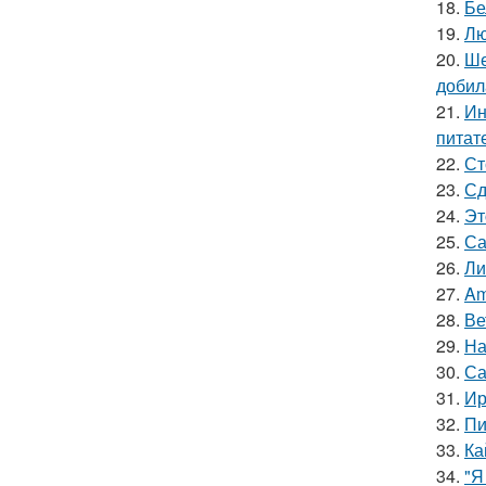
18.
Бе
19.
Лю
20.
Ше
добил
21.
Ин
питат
22.
Ст
23.
Сд
24.
Эт
25.
Са
26.
Ли
27.
Am
28.
Ве
29.
На
30.
Са
31.
Ир
32.
Пи
33.
Ка
34.
"Я