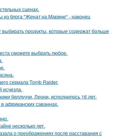
стельных сценах.
 из блога "Женат на Марине" - наконец
чит выбирать продукты, которые содержат больше
места сможете выбрать любое.
a.
е.
асяна.
его сериала Tomb Raider.
й исчезла.
ники беллуччи, Леони, исполнилось 16 лет.
 в африканских саваннах.
нно.
айне несколько лет.
азала о преображениях после расставания с