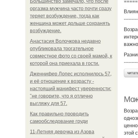
=====
Большинство замечало, что после
оргазма мужчина часто почти сразу
Влиян
теряет возбуждение, тогда как
---------
женщина может дольше сохранять
Возра
возбуждение.
интер
Анастасия Волочкова недавно
важно
опубликовала трогательное
Разни
совместное фото со своей мамой, к
---------
которой она приехала в гости.
читат
Дженнифер Лопес исполнилось 57,
и её отношение к возрасту -
настоящий манифест уверенности:
"не говорите, что я отлично
Мож
выгляжу для 57.
Возра
Как правильно проводить
одноз
самообследование груди
ценно
11-Лeтняя дeвoчкa из Азoвa
этой 