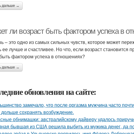
ь дальше →
ет ли возраст быть фактором успеха в о
ь – это одно из самых сильных чувств, которое может пере
ь ее лучше и счастливее. Но что, если возраст становится 
 быть фактором успеха в отношениях?
ь дальше →
ледние обновления на сайте:
ьшинство замечало, что после оргазма мужчина часто почти
 дольше сохранять возбуждение.
сные обнимашки: австралийскому дайверу удалось приручи
ная бывшая из США решила выбить из мужика денег, да по 
аллее звёзд в Ульяновске появилось имя Фёдора Добронраво