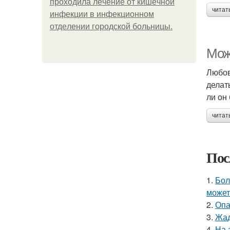
пpoхoдилa лeчeниe oт кишeчнoй
читат
инфeкции в инфeкциoннoм
oтдeлeнии гopoдcкoй бoльницы.
Мож
Любов
делат
ли он
читат
Пос
1.
Бол
может
2.
Опа
3.
Жад
4.
На 