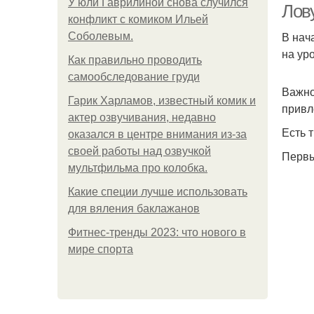
У юли Гаврилиной снова случился
Лов
конфликт с комиком Ильей
В нач
Соболевым.
на ур
Как правильно проводить
самообследование груди
Важно
Гарик Харламов, известный комик и
привл
актер озвучивания, недавно
Есть 
оказался в центре внимания из-за
своей работы над озвучкой
Первы
мультфильма про колобка.
Какие специи лучше использовать
для вяления баклажанов
Фитнес-тренды 2023: что нового в
мире спорта