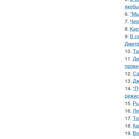
якобы
6.
"Мы
7.
Чер
8.
Кар
9.
В с
Дмитр
10.
Та
11.
Ди
прове
12.
Са
13.
Дж
14.
"П
режис
15.
Ры
16.
Ле
17.
То
18.
Ка
19.
Во