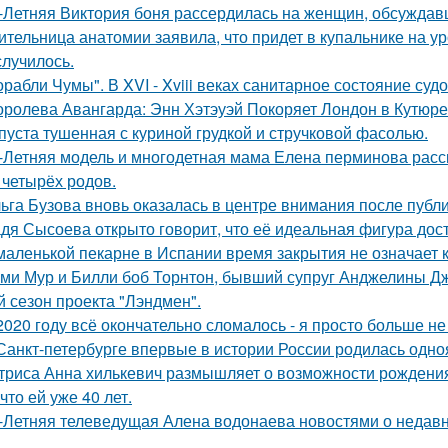
-Летняя Виктория боня рассердилась на женщин, обсуждавш
ительница анатомии заявила, что придет в купальнике на урок
случилось.
орабли Чумы". В XVI - Xviii веках санитарное состояние суд
оролева Авангарда: Энн Хэтэуэй Покоряет Лондон в Кутюре о
пуста тушенная с куриной грудкой и стручковой фасолью.
-Летняя модель и многодетная мама Елена перминова расск
 четырёх родов.
ьга Бузова вновь оказалась в центре внимания после публ
дя Сысоева открыто говорит, что её идеальная фигура дости
маленькой пекарне в Испании время закрытия не означает к
ми Мур и Билли боб Торнтон, бывший супруг Анджелины Дж
й сезон проекта "Лэндмен".
2020 году всё окончательно сломалось - я просто больше не
Санкт-петербурге впервые в истории России родилась одно
триса Анна хилькевич размышляет о возможности рождения 
 что ей уже 40 лет.
-Летняя телеведущая Алена водонаева новостями о недавн