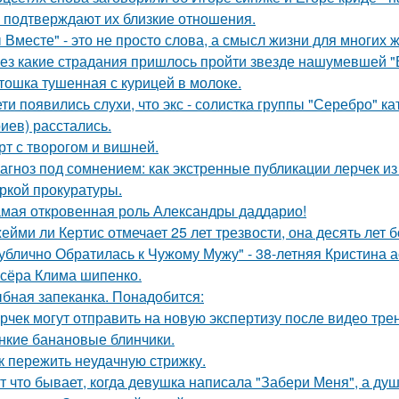
 подтверждают их близкие отношения.
 Вместе" - это не просто слова, а смысл жизни для многих 
ез какие страдания пришлось пройти звезде нашумевшей 
тошка тушенная с курицей в молоке.
ети появились слухи, что экс - солистка группы "Серебро" к
иев) расстались.
рт с творогом и вишней.
агноз под сомнением: как экстренные публикации лерчек из
ркой прокуратуры.
мая откровенная роль Александры даддарио!
ейми ли Кертис отмечает 25 лет трезвости, она десять лет 
ублично Обратилась к Чужому Мужу" - 38-летняя Кристина 
сёра Клима шипенко.
бная запеканка. Понадобится:
рчек могут отправить на новую экспертизу после видео трен
нкие банановые блинчики.
к пережить неудачную стрижку.
т что бывает, когда девушка написала "Забери Меня", а душ