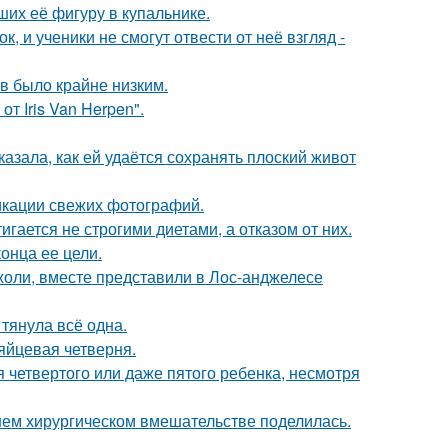
их её фигуру в купальнике.
, и ученики не смогут отвести от неё взгляд -
ов было крайне низким.
т Iris Van Herpen".
азала, как ей удаётся сохранять плоский живот
икации свежих фотографий.
гается не строгими диетами, а отказом от них.
онца ее цели.
оли, вместе представили в Лос-анджелесе
 тянула всё одна.
яйцевая четверня.
четвертого или даже пятого ребенка, несмотря
ем хирургическом вмешательстве поделилась.