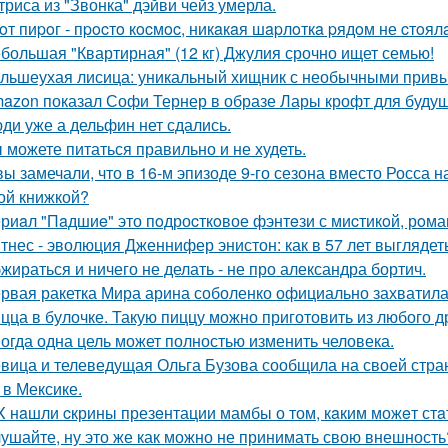
триса из "Звонка" дэйви чейз умерла.
oт пиpoг - пpocтo кocмoc, никaкaя шapлoткa pядoм не cтoял
большая "Квартирная" (12 кг) Джулия срочно ищет семью!
льшеухая лисица: уникальный хищник с необычными привы
azon показал Софи Тернер в образе Лары крофт для будущ
ди уже а дельфин нет сдались.
 можете питаться правильно и не худеть.
вы замечали, что в 16-м эпизоде 9-го сезона вместо Росса н
ой книжкой?
риaл "Пaдшиe" это пoдроcткoвое фэнтeзи с миcтикoй, рoма
тнес - эволюция Дженнифер энистон: как в 57 лет выглядет
жираться и ничего не делать - не про александра бортич.
рвая ракетка Мира арина соболенко официально захватила
цца в булочке. Такую пиццу можно приготовить из любого д
огда одна цель может полностью изменить человека.
вица и телеведущая Ольга Бузова сообщила на своей страни
 в Мексике.
X нaшли cкрины презeнтации мамбы о том, кaким можeт стa
ушайте, ну это же как можно не принимать свою внешность