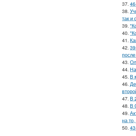
37.
46
38.
Уч
так и 
39.
"К
40.
"К
41.
Ка
42.
39
после
43.
Ол
44.
На
45.
В 
46.
Де
второ
47.
В 
48.
В 
49.
Ак
на то,
50.
43