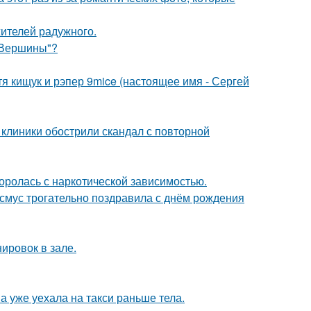
жителей радужного.
"Вершины"?
атя кищук и рэпер 9mice (настоящее имя - Сергей
 клиники обострили скандал с повторной
боролась с наркотической зависимостью.
асмус трогательно поздравила с днём рождения
ировок в зале.
а уже уехала на такси раньше тела.