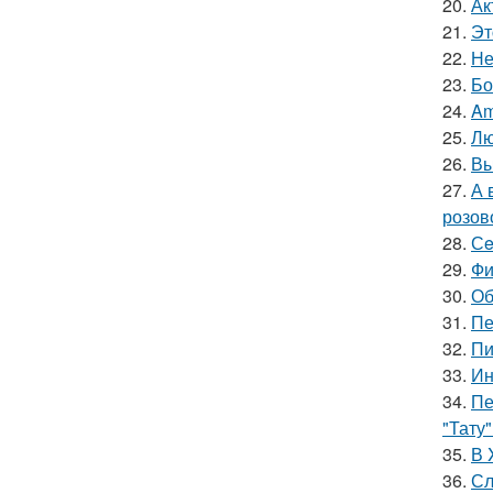
20.
Ак
21.
Эт
22.
Не
23.
Бо
24.
Am
25.
Лю
26.
Вы
27.
А 
розов
28.
Сe
29.
Фи
30.
Об
31.
Пе
32.
Пи
33.
Ин
34.
Пе
"Тату"
35.
В 
36.
Сл