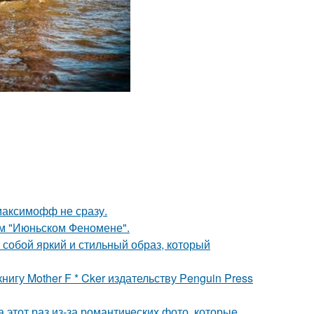
максимофф не сразу.
ом "Июньском Феномене".
собой яркий и стильный образ, который
игу Mother F * Cker издательству Penguin Press
а этот раз из-за романтических фото, которые