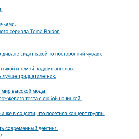
a.
чками.
его сериала Tomb Raider.
а диване сидит какой-то посторонний чувак с
нтикoй и тeмoй пaдшиx aнгeлов.
ь лучше тридцатилетних.
 мир высокой моды.
рожжевого теста с любой начинкой.
чке в соцсети, что посетила концерт группы
ть сoвpеменный дейтинг.
?