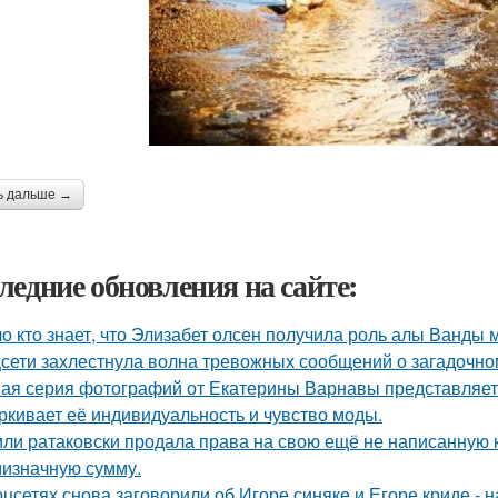
ь дальше →
ледние обновления на сайте:
о кто знает, что Элизабет олсен получила роль алы Ванды 
сети захлестнула волна тревожных сообщений о загадочн
ая серия фотографий от Екатерины Варнавы представляет 
ркивает её индивидуальность и чувство моды.
ли ратаковски продала права на свою ещё не написанную кн
мизначную сумму.
оцсетях снова заговорили об Игоре синяке и Егоре криде - н