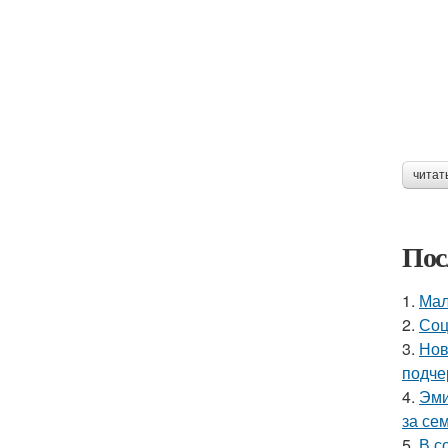
читат
Пос
1.
Мал
2.
Соц
3.
Нов
подче
4.
Эми
за се
5.
В с