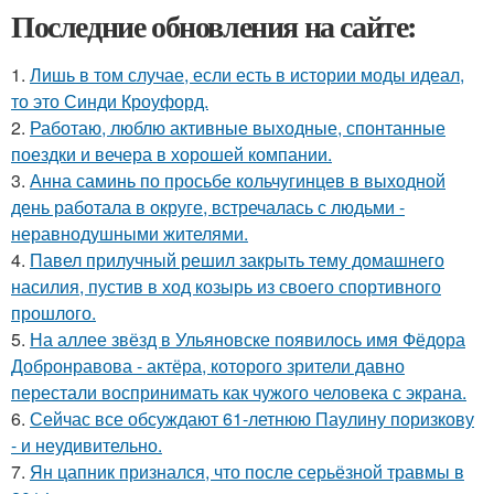
Последние обновления на сайте:
1.
Лишь в том случае, если есть в истории моды идеал,
то это Синди Кроуфорд.
2.
Работаю, люблю активные выходные, спонтанные
поездки и вечера в хорошей компании.
3.
Анна саминь по просьбе кольчугинцев в выходной
день работала в округе, встречалась с людьми -
неравнодушными жителями.
4.
Павел прилучный решил закрыть тему домашнего
насилия, пустив в ход козырь из своего спортивного
прошлого.
5.
На аллее звёзд в Ульяновске появилось имя Фёдора
Добронравова - актёра, которого зрители давно
перестали воспринимать как чужого человека с экрана.
6.
Сейчас все обсуждают 61-летнюю Паулину поризкову
- и неудивительно.
7.
Ян цапник признался, что после серьёзной травмы в