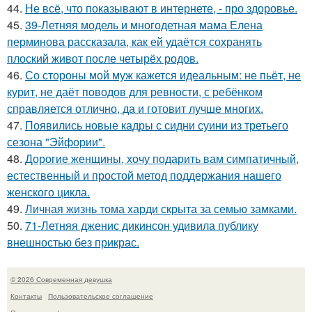
44.
Не всё, что показывают в интернете, - про здоровье.
45.
39-Летняя модель и многодетная мама Елена
перминова рассказала, как ей удаётся сохранять
плоский живот после четырёх родов.
46.
Со стороны мой муж кажется идеальным: не пьёт, не
курит, не даёт поводов для ревности, с ребёнком
справляется отлично, да и готовит лучше многих.
47.
Появились новые кадры с сидни суини из третьего
сезона "Эйфории".
48.
Дорогие женщины, хочу подарить вам симпатичный,
естественный и простой метод поддержания нашего
женского цикла.
49.
Личная жизнь тома харди скрыта за семью замками.
50.
71-Летняя дженис дикинсон удивила публику
внешностью без прикрас.
© 2026 Современная девушка
Контакты
Пользовательское соглашение