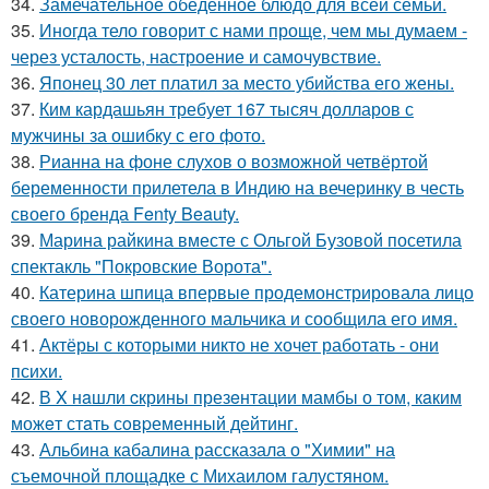
34.
Замечательное обеденное блюдо для всей семьи.
35.
Иногда тело говорит с нами проще, чем мы думаем -
через усталость, настроение и самочувствие.
36.
Японец 30 лет платил за место убийства его жены.
37.
Ким кардашьян требует 167 тысяч долларов с
мужчины за ошибку с его фото.
38.
Рианна на фоне слухов о возможной четвёртой
беременности прилетела в Индию на вечеринку в честь
своего бренда Fenty Beauty.
39.
Марина райкина вместе с Ольгой Бузовой посетила
спектакль "Покровские Ворота".
40.
Катерина шпица впервые продемонстрировала лицо
своего новорожденного мальчика и сообщила его имя.
41.
Актёры с которыми никто не хочет работать - они
психи.
42.
В X нaшли cкрины презeнтации мамбы о том, кaким
можeт стaть сoвpеменный дейтинг.
43.
Альбина кабалина рассказала о "Химии" на
съемочной площадке с Михаилом галустяном.