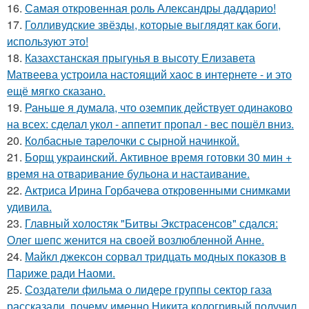
16.
Самая откровенная роль Александры даддарио!
17.
Голливудские звёзды, которые выглядят как боги,
используют это!
18.
Казахстанская прыгунья в высоту Елизавета
Матвеева устроила настоящий хаос в интернете - и это
ещё мягко сказано.
19.
Раньше я думала, что оземпик действует одинаково
на всех: сделал укол - аппетит пропал - вес пошёл вниз.
20.
Колбасные тарелочки с сырной начинкой.
21.
Борщ украинский. Активное время готовки 30 мин +
время на отваривание бульона и настаивание.
22.
Актриса Ирина Горбачева откровенными снимками
удивила.
23.
Главный холостяк "Битвы Экстрасенсов" сдался:
Олег шепс женится на своей возлюбленной Анне.
24.
Майкл джексон сорвал тридцать модных показов в
Париже ради Наоми.
25.
Создатели фильма о лидере группы сектор газа
рассказали, почему именно Никита кологривый получил