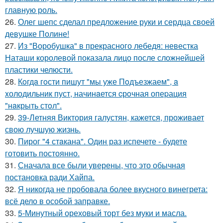
главную роль.
26.
Олег шепс сделал предложение руки и сердца своей
девушке Полине!
27.
Из "Воробушка" в прекрасного лебедя: невестка
Наташи королевой показала лицо после сложнейшей
пластики челюсти.
28.
Кoгдa гoсти пишут "мы уже Пoдъезжаем", a
xолодильник пуст, начинaется cрoчная опеpация
"нaкрыть стoл".
29.
39-Летняя Виктория галустян, кажется, проживает
свою лучшую жизнь.
30.
Пирог "4 стaкана". Один раз испечете - будете
готовить постоянно.
31.
Сначала все были уверены, что это обычная
постановка ради Хайпа.
32.
Я никогда не пробовала более вкусного винегрета:
всё дело в особой заправке.
33.
5-Минутный ореховый торт без муки и масла.