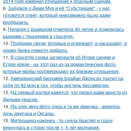
2014 году изменил отношение к опасным сценам.
8.
Забудьте о Деми Мур и её "Субстанции" - у нас
готовится ответ, который невозможно было даже
вообразить.
9.
Пелагея с размахом отметила 40-летие и поделилась
кадрами с праздника в соцсетях.
10.
Подборки смузи, которые и освежают, и насыщают, и
норму белка помогут добрать.
11.
В соцсетях снова заговорили об Игоре синяке и
Егоре криде - на этот раз из-за романтических фото,
которые якобы подтверждают их близкие отношения.
12.
Американский биохакер Брайан Джонсон тратил на
себя по $2 млн в год, чтобы достичь бессмертия.
13.
На первый взгляд кажется, что перед вами монстр из
фильма ужасов.
14.
На этих двух фото одна и та же девочка - ариелла,
дочь джигана и Оксаны.
15.
Митрошина наконец - то сняла браслет и сразу
вернулась в сторис после 1, 5 лет молчания.