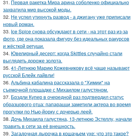
31.
Первая ракетка Мира арина соболенко официально
захватила мир высокой моды.
32.
Не успел утихнуть развод - а джигану уже приписали
новый роман.
33.
Ice Spice снова обсуждают в сети - на этот раз из-за
фото, где она показала фигуру без идеальных ракурсов
и жёсткой ретуши.
34.
Ювелирный десерт: когда Skittles случайно стали
выглядеть дороже золота.
35.
41-Летнюю Марию Кожевникову всё чаще называют
русской Блейк лайвли!
36.
Альбина кабалина рассказала о "Химии" на
съемочной площадке с Михаилом галустяном.
37.
Брэдли Купер в очередной раз подтвердил статус
образцового отца: папарацци заметили актера во время
прогулки по Нью-йорку с дочерью леей.
38.
Дочь Михаила галустяна, 13-летнюю Эстеллу, начали
травить в сети за её внешность.
39.
Загадочная дырочка в кошачьем ухе: что это такое?