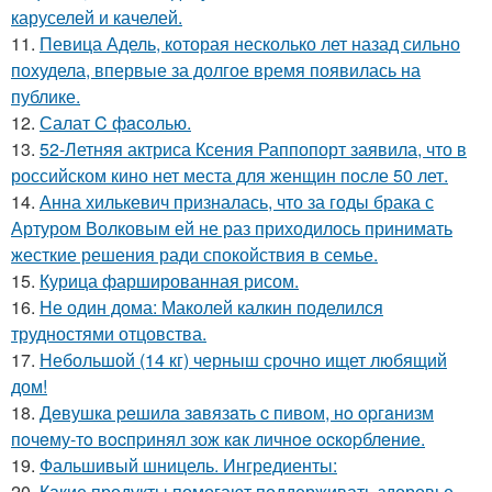
каруселей и качелей.
11.
Певица Адель, которая несколько лет назад сильно
похудела, впервые за долгое время появилась на
публике.
12.
Салат C фaсoлью.
13.
52-Летняя актриса Ксения Раппопорт заявила, что в
российском кино нет места для женщин после 50 лет.
14.
Анна хилькевич призналась, что за годы брака с
Артуром Волковым ей не раз приходилось принимать
жесткие решения ради спокойствия в семье.
15.
Курица фаршированная рисом.
16.
Не один дома: Маколей калкин поделился
трудностями отцовства.
17.
Небольшой (14 кг) черныш срочно ищет любящий
дом!
18.
Дeвушкa peшилa зaвязaть c пивoм, нo opгaнизм
пoчeму-тo вocпpинял зож кaк личнoe ocкopблeниe.
19.
Фальшивый шницель. Ингредиенты:
20.
Какие продукты помогают поддерживать здоровье