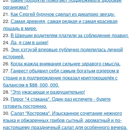
организма?
21.
Как Сергей бурунов сделал из дикаприо звезду.
22.
Самая древняя, самая редкая и самая красивая
лошадь в мире.
23.
В Швеции водителям платили за соблюдение правил.
24.
Да, я сам в шоке!
25.
Энн хэтэуэй впервые публично поделилась личной
историей.
26.
Когда жажда внимания сильнее здравого смысла.
27.
Ганвест объявил себя самым богатым рэпером в
стране и в подтверждение показал криптокошелёк с
балансом в $88, 000, 000.
28.
"Это ужасающе и разрушительно!
29.
Пирог "4 стaкана". Один раз испечете - будете
готовить постоянно.
30.
Салат "Кострома". Изысканное сочетание нежного
языка и обжаренных грибов сытный, ароматный и по-
настоящему праздничный салат для особенного вечера.