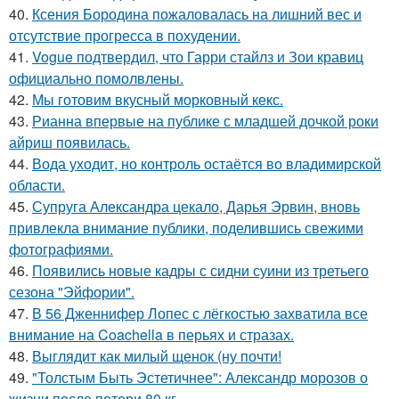
40.
Ксения Бородина пожаловалась на лишний вес и
отсутствие прогресса в похудении.
41.
Vogue подтвердил, что Гарри стайлз и Зои кравиц
официально помолвлены.
42.
Мы готовим вкусный морковный кекс.
43.
Рианна впервые на публике с младшей дочкой роки
айриш появилась.
44.
Вода уходит, но контроль остаётся во владимирской
области.
45.
Супруга Александра цекало, Дарья Эрвин, вновь
привлекла внимание публики, поделившись свежими
фотографиями.
46.
Появились новые кадры с сидни суини из третьего
сезона "Эйфории".
47.
В 56 Дженнифер Лопес с лёгкостью захватила все
внимание на Coachella в перьях и стразах.
48.
Выглядит как милый щенок (ну почти!
49.
"Толстым Быть Эстетичнее": Александр морозов о
жизни после потери 80 кг.