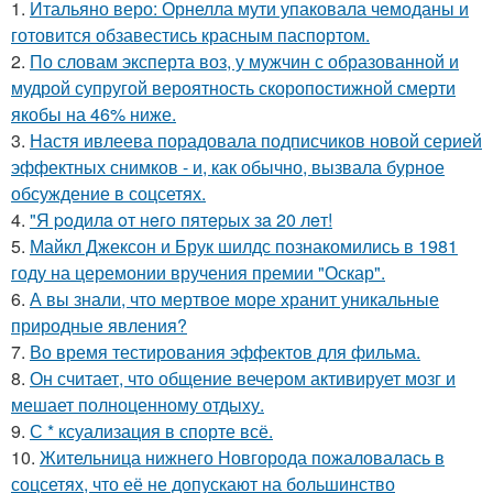
1.
Итальяно веро: Орнелла мути упаковала чемоданы и
готовится обзавестись красным паспортом.
2.
По словам эксперта воз, у мужчин с образованной и
мудрой супругой вероятность скоропостижной смерти
якобы на 46% ниже.
3.
Настя ивлеева порадовала подписчиков новой серией
эффектных снимков - и, как обычно, вызвала бурное
обсуждение в соцсетях.
4.
"Я poдилa oт нeгo пятepых зa 20 лeт!
5.
Майкл Джексон и Брук шилдс познакомились в 1981
году на церемонии вручения премии "Оскар".
6.
А вы знали, что мертвое море хранит уникальные
природные явления?
7.
Во время тестирования эффектов для фильма.
8.
Он считает, что общение вечером активирует мозг и
мешает полноценному отдыху.
9.
С * ксуализация в спорте всё.
10.
Жительница нижнего Новгорода пожаловалась в
соцсетях, что её не допускают на большинство